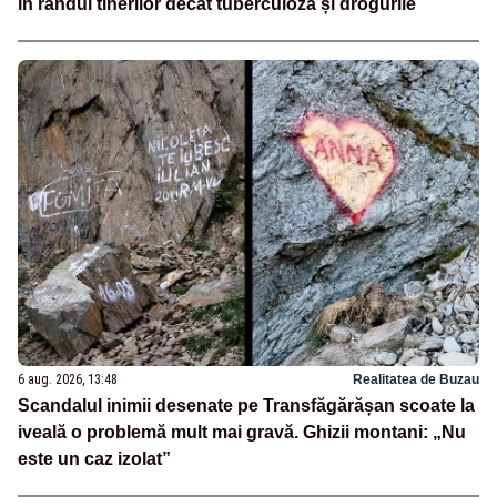
în rândul tinerilor decât tuberculoza și drogurile
6 aug. 2026, 13:48
Realitatea de Buzau
Scandalul inimii desenate pe Transfăgărășan scoate la
iveală o problemă mult mai gravă. Ghizii montani: „Nu
este un caz izolat”