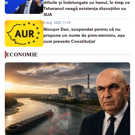
dificile și îndelungate cu Iranul, în timp ce
Teheranul neagă existența discuțiilor cu
SUA
6 aug. 2026, 11:24
Nicușor Dan, suspendat pentru că nu
propune un nume de prim-ministru, așa
cum prevede Constituția!
ECONOMIE