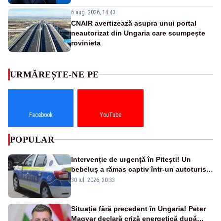
6 aug. 2026, 14:43
CNAIR avertizează asupra unui portal
neautorizat din Ungaria care scumpește
rovinieta
URMĂREȘTE-NE PE
Facebook
YouTube
POPULAR
Intervenție de urgență în Pitești! Un
bebeluș a rămas captiv într-un autoturism
din cauza unei defecțiuni
30 iul. 2026, 20:33
Situație fără precedent în Ungaria! Peter
Magyar declară criză energetică după