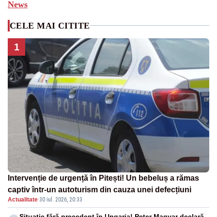
News
CELE MAI CITITE
1
Intervenție de urgență în Pitești! Un bebeluș a rămas
captiv într-un autoturism din cauza unei defecțiuni
Actualitate
·
30 iul. 2026, 20:33
Situație fără precedent în Ungaria! Peter Magyar declară