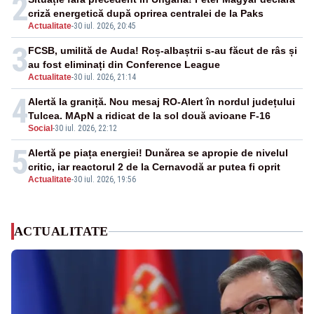
2
criză energetică după oprirea centralei de la Paks
Actualitate
-
30 iul. 2026, 20:45
3
FCSB, umilită de Auda! Roș-albaștrii s-au făcut de râs și
au fost eliminați din Conference League
Actualitate
-
30 iul. 2026, 21:14
4
Alertă la graniță. Nou mesaj RO-Alert în nordul județului
Tulcea. MApN a ridicat de la sol două avioane F-16
Social
-
30 iul. 2026, 22:12
5
Alertă pe piața energiei! Dunărea se apropie de nivelul
critic, iar reactorul 2 de la Cernavodă ar putea fi oprit
Actualitate
-
30 iul. 2026, 19:56
ACTUALITATE