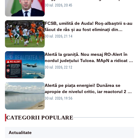
oprirea centralei de la Paks
30 iul. 2026, 20:45
FCSB, umilită de Auda! Roș-albaștrii s-au
făcut de râs și au fost eliminați din
Conference League
30 iul. 2026, 21:14
Alertă la graniță. Nou mesaj RO-Alert în
nordul județului Tulcea. MApN a ridicat de
la sol două avioane F-16
30 iul. 2026, 22:12
Alertă pe piața energiei! Dunărea se
apropie de nivelul critic, iar reactorul 2 de
la Cernavodă ar putea fi oprit
30 iul. 2026, 19:56
CATEGORII POPULARE
Actualitate