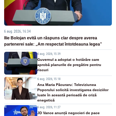
6 aug. 2026, 16:34
Ilie Bolojan evită un răspuns clar despre averea
partenerei sale: „Am respectat întotdeauna legea”
6 aug. 2026, 15:39
Guvernul a adoptat o hotărâre care
aprobă planurile de pregătire pentru
riscuri
6 aug. 2026, 15:18
Ana Maria Păcuraru: Televiziunea
Poporului solicită investigarea deciziilor
luate în această perioadă de criză
enegetică
6 aug. 2026, 11:27
JD Vance anunță negocieri de pace