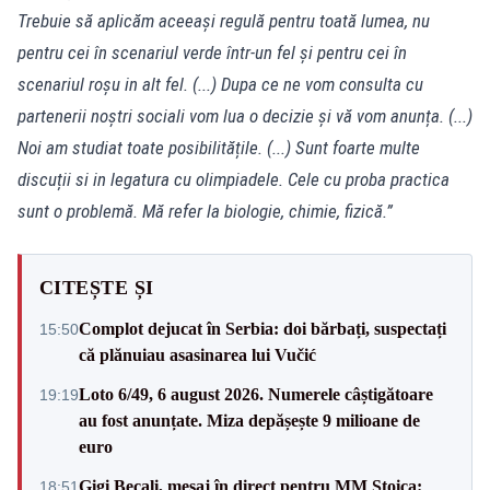
Trebuie să aplicăm aceeași regulă pentru toată lumea, nu
pentru cei în scenariul verde într-un fel și pentru cei în
scenariul roșu in alt fel. (...) Dupa ce ne vom consulta cu
partenerii noștri sociali vom lua o decizie și vă vom anunța. (...)
Noi am studiat toate posibilitățile. (...) Sunt foarte multe
discuții si in legatura cu olimpiadele. Cele cu proba practica
sunt o problemă. Mă refer la biologie, chimie, fizică.”
CITEȘTE ȘI
Complot dejucat în Serbia: doi bărbați, suspectați
15:50
că plănuiau asasinarea lui Vučić
Loto 6/49, 6 august 2026. Numerele câștigătoare
19:19
au fost anunțate. Miza depășește 9 milioane de
euro
Gigi Becali, mesaj în direct pentru MM Stoica:
18:51