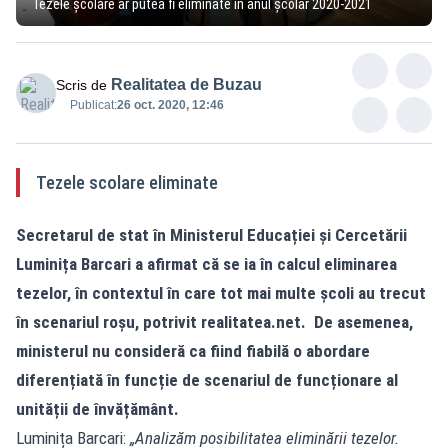
Tezele școlare ar putea fi eliminate în anul școlar 2020-2021
Realitatea de Buzau
Scris de
Publicat:
26 oct. 2020, 12:46
Tezele scolare eliminate
Secretarul de stat în Ministerul Educației și Cercetării
Luminița Barcari a afirmat că se ia în calcul eliminarea
tezelor, în contextul în care tot mai multe școli au trecut
în scenariul roșu, potrivit
realitatea.net
. De asemenea,
ministerul nu consideră ca fiind fiabilă o abordare
diferențiată în funcție de scenariul de funcționare al
unității de învățământ.
Luminița Barcari:
„Analizăm posibilitatea eliminării tezelor.