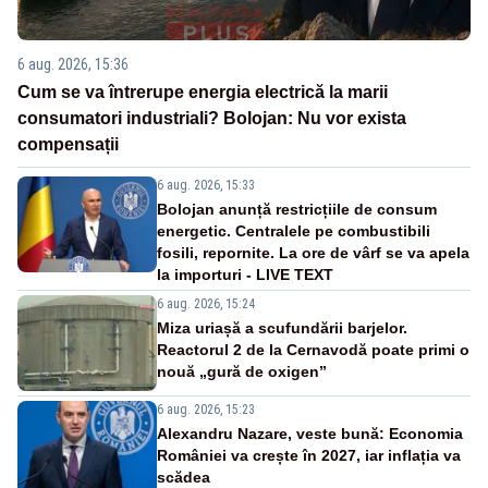
6 aug. 2026, 15:36
Cum se va întrerupe energia electrică la marii
consumatori industriali? Bolojan: Nu vor exista
compensații
6 aug. 2026, 15:33
Bolojan anunță restricțiile de consum
energetic. Centralele pe combustibili
fosili, repornite. La ore de vârf se va apela
la importuri - LIVE TEXT
6 aug. 2026, 15:24
Miza uriașă a scufundării barjelor.
Reactorul 2 de la Cernavodă poate primi o
nouă „gură de oxigen”
6 aug. 2026, 15:23
Alexandru Nazare, veste bună: Economia
României va crește în 2027, iar inflația va
scădea