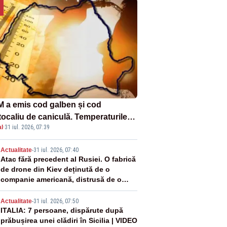
 a emis cod galben și cod
tocaliu de caniculă. Temperaturile
l
·
31 iul. 2026, 07:39
 până la 38 de grade, iar nopțile
in tropicale
2
Actualitate
-
31 iul. 2026, 07:40
Atac fără precedent al Rusiei. O fabrică
de drone din Kiev deținută de o
companie americană, distrusă de o
rachetă rusească
3
Actualitate
-
31 iul. 2026, 07:50
ITALIA: 7 persoane, dispărute după
prăbușirea unei clădiri în Sicilia | VIDEO