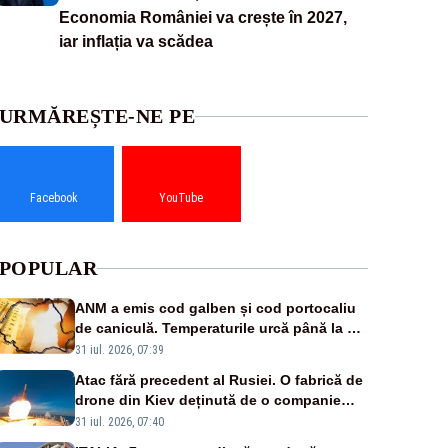
Economia României va crește în 2027,
iar inflația va scădea
URMĂREȘTE-NE PE
Facebook
YouTube
POPULAR
ANM a emis cod galben și cod portocaliu
de caniculă. Temperaturile urcă până la 38
de grade, iar nopțile devin tropicale
31 iul. 2026, 07:39
Atac fără precedent al Rusiei. O fabrică de
drone din Kiev deținută de o companie
americană, distrusă de o rachetă rusească
31 iul. 2026, 07:40