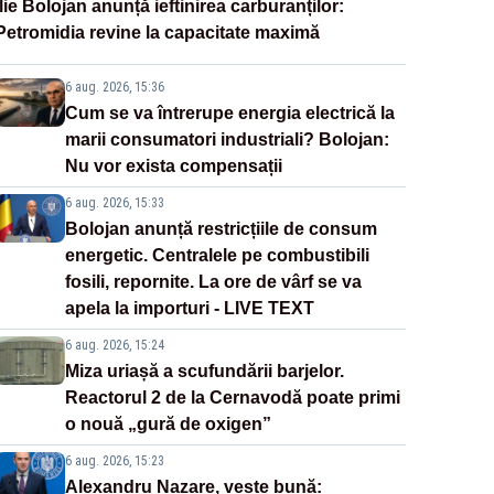
Ilie Bolojan anunță ieftinirea carburanților:
Petromidia revine la capacitate maximă
6 aug. 2026, 15:36
Cum se va întrerupe energia electrică la
marii consumatori industriali? Bolojan:
Nu vor exista compensații
6 aug. 2026, 15:33
Bolojan anunță restricțiile de consum
energetic. Centralele pe combustibili
fosili, repornite. La ore de vârf se va
apela la importuri - LIVE TEXT
6 aug. 2026, 15:24
Miza uriașă a scufundării barjelor.
Reactorul 2 de la Cernavodă poate primi
o nouă „gură de oxigen”
6 aug. 2026, 15:23
Alexandru Nazare, veste bună: