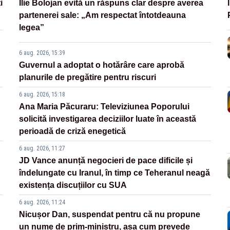
i
Ilie Bolojan evită un răspuns clar despre averea
partenerei sale: „Am respectat întotdeauna
legea”
6 aug. 2026, 15:39
Guvernul a adoptat o hotărâre care aprobă
planurile de pregătire pentru riscuri
6 aug. 2026, 15:18
Ana Maria Păcuraru: Televiziunea Poporului
solicită investigarea deciziilor luate în această
perioadă de criză enegetică
6 aug. 2026, 11:27
JD Vance anunță negocieri de pace dificile și
îndelungate cu Iranul, în timp ce Teheranul neagă
existența discuțiilor cu SUA
6 aug. 2026, 11:24
Nicușor Dan, suspendat pentru că nu propune
un nume de prim-ministru, așa cum prevede