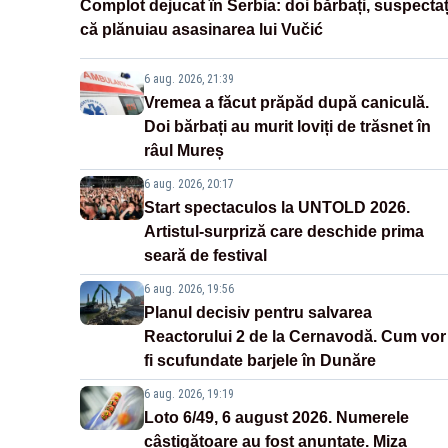
Complot dejucat în Serbia: doi bărbați, suspectaț
că plănuiau asasinarea lui Vučić
6 aug. 2026, 21:39
Vremea a făcut prăpăd după caniculă.
Doi bărbați au murit loviți de trăsnet în
râul Mureș
6 aug. 2026, 20:17
Start spectaculos la UNTOLD 2026.
Artistul-surpriză care deschide prima
seară de festival
6 aug. 2026, 19:56
Planul decisiv pentru salvarea
Reactorului 2 de la Cernavodă. Cum vor
fi scufundate barjele în Dunăre
6 aug. 2026, 19:19
Loto 6/49, 6 august 2026. Numerele
câștigătoare au fost anunțate. Miza