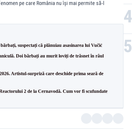
 fenomen pe care România nu își mai permite să-l
bărbați, suspectați că plănuiau asasinarea lui Vučić
culă. Doi bărbați au murit loviți de trăsnet în râul
26. Artistul-surpriză care deschide prima seară de
 Reactorului 2 de la Cernavodă. Cum vor fi scufundate