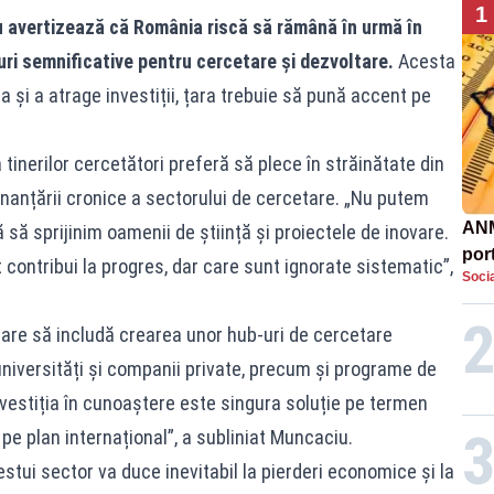
1
 avertizează că România riscă să rămână în urmă în
ri semnificative pentru cercetare și dezvoltare.
Acesta
 și a atrage investiții, țara trebuie să pună accent pe
tinerilor cercetători preferă să plece în străinătate din
finanțării cronice a sectorului de cercetare. „Nu putem
ANM
 să sprijinim oamenii de știință și proiectele de inovare.
por
 contribui la progres, dar care sunt ignorate sistematic”,
Socia
urcă
dev
are să includă crearea unor hub-uri de cercetare
 universități și companii private, precum și programe de
Investiția în cunoaștere este singura soluție pe termen
pe plan internațional”, a subliniat Muncaciu.
tui sector va duce inevitabil la pierderi economice și la