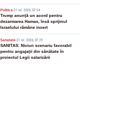
4
Politica
-
31 iul. 2026, 07:54
Trump anunță un acord pentru
dezarmarea Hamas, însă sprijinul
Israelului rămâne incert
5
Sanatate
-
31 iul. 2026, 07:29
SANITAS: Niciun scenariu favorabil
pentru angajații din sănătate în
proiectul Legii salarizării