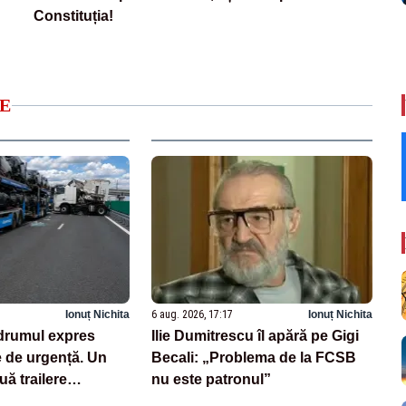
Constituția!
E
Ionuț Nichita
6 aug. 2026, 17:17
Ionuț Nichita
drumul expres
Ilie Dumitrescu îl apără pe Gigi
e de urgență. Un
Becali: „Problema de la FCSB
uă trailere
nu este patronul”
 mașini