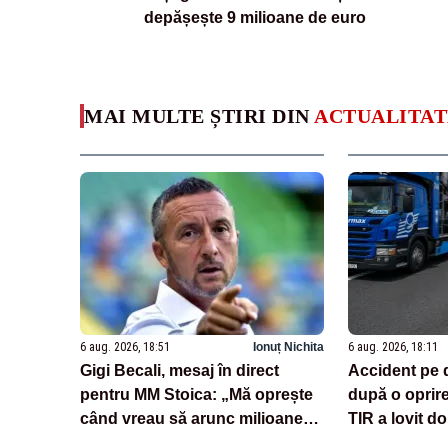
depășește 9 milioane de euro
MAI MULTE ȘTIRI DIN
ACTUALITAT
6 aug. 2026, 18:51
Ionuț Nichita
6 aug. 2026, 18:11
Gigi Becali, mesaj în direct
Accident pe 
pentru MM Stoica: „Mă oprește
după o oprir
când vreau să arunc milioane
TIR a lovit do
pe transferuri”
încărcate cu