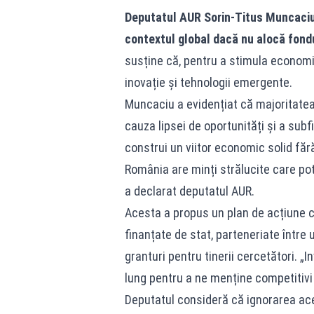
Deputatul AUR Sorin-Titus Muncaciu
contextul global dacă nu alocă fondu
susține că, pentru a stimula economia
inovație și tehnologii emergente.
Muncaciu a evidențiat că majoritatea 
cauza lipsei de oportunități și a sub
construi un viitor economic solid fără
România are minți strălucite care pot
a declarat deputatul AUR.
Acesta a propus un plan de acțiune c
finanțate de stat, parteneriate între
granturi pentru tinerii cercetători. „
lung pentru a ne menține competitivi 
Deputatul consideră că ignorarea aces