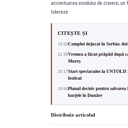
accentuarea exodului de creiere, un
tolereze.
CITEȘTE ȘI
Complot dejucat în Serbia: doi 
15:50
Vremea a făcut prăpăd după cani
21:39
Mureș
Start spectaculos la UNTOLD 20
20:17
festival
Planul decisiv pentru salvarea
19:56
barjele în Dunăre
Distribuie articolul