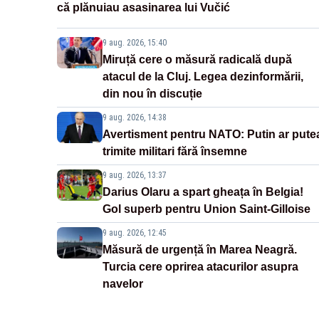
că plănuiau asasinarea lui Vučić
9 aug. 2026, 15:40
Miruță cere o măsură radicală după
atacul de la Cluj. Legea dezinformării,
din nou în discuție
9 aug. 2026, 14:38
Avertisment pentru NATO: Putin ar pute
trimite militari fără însemne
9 aug. 2026, 13:37
Darius Olaru a spart gheața în Belgia!
Gol superb pentru Union Saint-Gilloise
9 aug. 2026, 12:45
Măsură de urgență în Marea Neagră.
Turcia cere oprirea atacurilor asupra
navelor