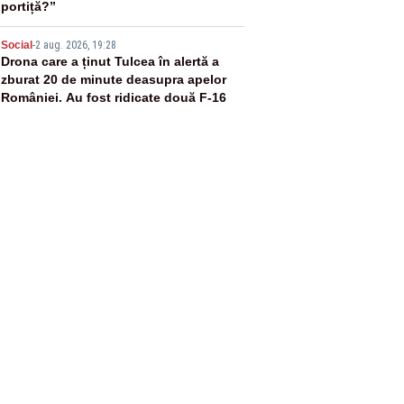
portiță?”
5
Social
-
2 aug. 2026, 19:28
Drona care a ținut Tulcea în alertă a
zburat 20 de minute deasupra apelor
României. Au fost ridicate două F-16