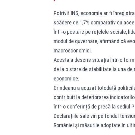
Potrivit INS, economia ar fi înregistra
scădere de 1,7% comparativ cu aceea
Într-o postare pe rețelele sociale, li
modul de guvernare, afirmând că evolu
macroeconomici.
Acesta a descris situația într-o form
de la o stare de stabilitate la una de r
economice.
Grindeanu a acuzat totodată politici
contribuit la deteriorarea indicatori
într-o conferință de presă la sediul P
Declarațiile sale vin pe fondul tensiu
României și măsurile adoptate în ulti