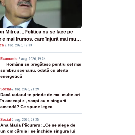
n Mitrea: „Politica nu se face pe
 e mai frumos, care înjură mai mult,
ica
·
2 aug. 2026, 19:33
 țipă mai tare, ci pe proiecte”
2
Economie
-
2 aug. 2026, 19:34
Românii se pregătesc pentru cel mai
sumbru scenariu, odată cu alerta
energetică
3
Social
-
2 aug. 2026, 21:29
Dacă radarul te prinde de mai multe ori
în aceeași zi, scapi cu o singură
amendă? Ce spune legea
4
Social
-
2 aug. 2026, 23:25
Ana Maria Păcuraru: „Ce se alege de
un om căruia i se închide singura lui