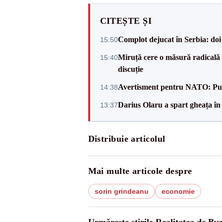
CITEȘTE ȘI
Complot dejucat în Serbia: doi 
15:50
Miruță cere o măsură radicală 
15:40
discuție
Avertisment pentru NATO: Putin
14:38
Darius Olaru a spart gheața în
13:37
Distribuie articolul
Mai multe articole despre
sorin grindeanu
economie
Urmărește știrile Realitatea de Bu