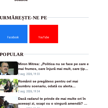
URMĂREȘTE-NE PE
Facebook
YouTube
POPULAR
Miron Mitrea: „Politica nu se face pe care e
mai frumos, care înjură mai mult, care țipă
mai tare, ci pe proiecte”
2 aug. 2026, 19:33
Românii se pregătesc pentru cel mai
sumbru scenariu, odată cu alerta
energetică
2 aug. 2026, 19:34
Dacă radarul te prinde de mai multe ori în
aceeași zi, scapi cu o singură amendă? Ce