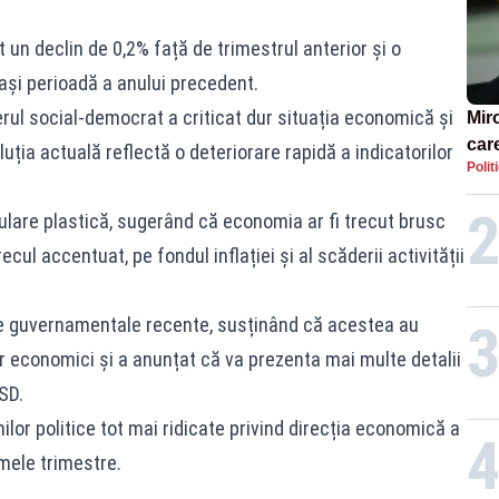
t un declin de 0,2% față de trimestrul anterior și o
și perioadă a anului precedent.
derul social-democrat a criticat dur situația economică și
Miro
care
ția actuală reflectă o deteriorare rapidă a indicatorilor
Polit
care
ulare plastică, sugerând că economia ar fi trecut brusc
ecul accentuat, pe fondul inflației și al scăderii activității
le guvernamentale recente, susținând că acestea au
lor economici și a anunțat că va prezenta mai multe detalii
SD.
nilor politice tot mai ridicate privind direcția economică a
mele trimestre.