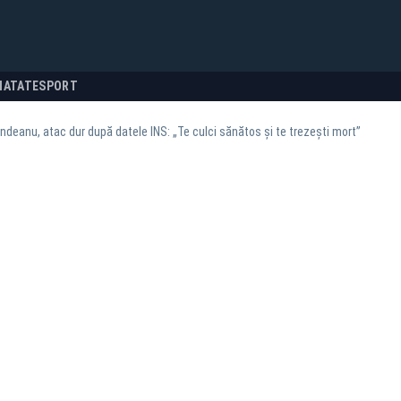
NATATE
SPORT
indeanu, atac dur după datele INS: „Te culci sănătos și te trezești mort”