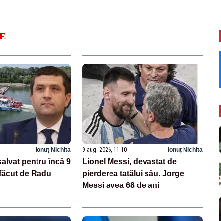
E
Ionuț Nichita
9 aug. 2026, 11:10
Ionuț Nichita
salvat pentru încă 9
Lionel Messi, devastat de
 făcut de Radu
pierderea tatălui său. Jorge
Messi avea 68 de ani