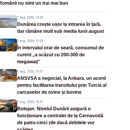
Românii nu simt un trai mai bun
7 aug. 2026, 14:03
Dunărea crește ușor la intrarea în țară,
dar rămâne mult sub media lunii august
7 aug. 2026, 13:02
În intervalul orar de seară, consumul de
curent „a scăzut cu 200-300 de
megawați”
7 aug. 2026, 10:57
ANSVSA a negociat, la Ankara, un acord
pentru facilitarea tranzitului prin Turcia al
carcaselor de ovine și bovine
7 aug. 2026, 10:51
Bolojan: Nivelul Dunării asigură o
funcționare a centralei de la Cernavodă
de patru-cinci zile dacă debitele vor
scădea