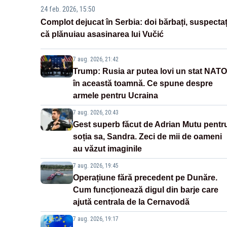
24 feb. 2026, 15:50
Complot dejucat în Serbia: doi bărbați, suspectaț
că plănuiau asasinarea lui Vučić
7 aug. 2026, 21:42
Trump: Rusia ar putea lovi un stat NATO
în această toamnă. Ce spune despre
armele pentru Ucraina
7 aug. 2026, 20:43
Gest superb făcut de Adrian Mutu pentr
soția sa, Sandra. Zeci de mii de oameni
au văzut imaginile
7 aug. 2026, 19:45
Operațiune fără precedent pe Dunăre.
Cum funcționează digul din barje care
ajută centrala de la Cernavodă
7 aug. 2026, 19:17