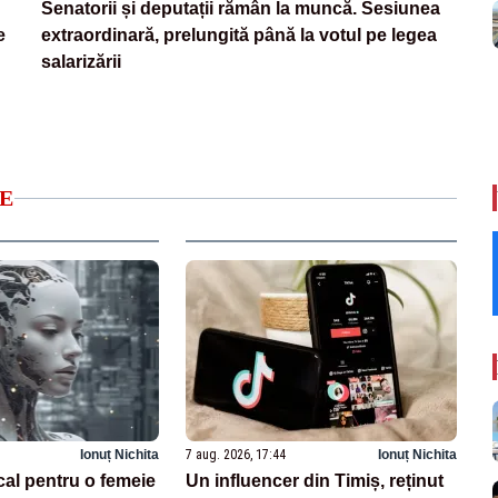
Senatorii și deputații rămân la muncă. Sesiunea
e
extraordinară, prelungită până la votul pe legea
salarizării
E
Ionuț Nichita
7 aug. 2026, 17:44
Ionuț Nichita
cal pentru o femeie
Un influencer din Timiș, reținut