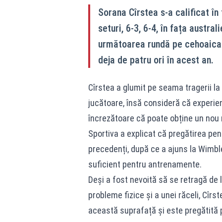
Sorana Cîrstea s-a calificat în 
seturi, 6-3, 6-4, în fața austra
următoarea rundă pe cehoaica 
deja de patru ori în acest an.
Cîrstea a glumit pe seama tragerii la 
jucătoare, însă consideră că experienț
încrezătoare că poate obține un nou r
Sportiva a explicat că pregătirea pen
precedenți, după ce a ajuns la Wimb
suficient pentru antrenamente.
Deși a fost nevoită să se retragă de 
probleme fizice și a unei răceli, Cîr
această suprafață și este pregătită