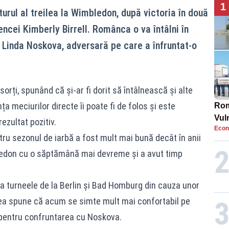
1
turul al treilea la Wimbledon, după victoria în două
liencei Kimberly Birrell. Românca o va întâlni în
Linda Noskova, adversară pe care a înfruntat-o
sorți, spunând că și-ar fi dorit să întâlnească și alte
a meciurilor directe îi poate fi de folos și este
Rom
Vul
ezultat pozitiv.
Econ
pun
tru sezonul de iarbă a fost mult mai bună decât în anii
cun
ledon cu o săptămână mai devreme și a avut timp
la turneele de la Berlin și Bad Homburg din cauza unor
stea spune că acum se simte mult mai confortabil pe
 pentru confruntarea cu Noskova.