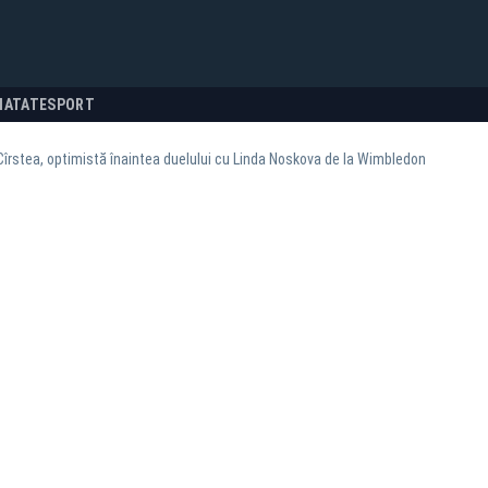
NATATE
SPORT
îrstea, optimistă înaintea duelului cu Linda Noskova de la Wimbledon