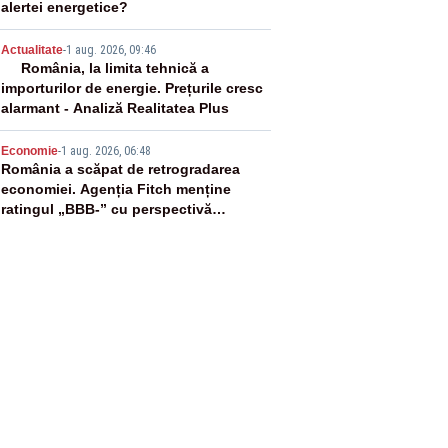
alertei energetice?
4
Actualitate
-
1 aug. 2026, 09:46
România, la limita tehnică a
importurilor de energie. Prețurile cresc
alarmant - Analiză Realitatea Plus
5
Economie
-
1 aug. 2026, 06:48
România a scăpat de retrogradarea
economiei. Agenția Fitch menține
ratingul „BBB-” cu perspectivă
negativă