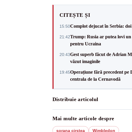
CITEȘTE ȘI
Complot dejucat în Serbia: doi 
15:50
Trump: Rusia ar putea lovi un
21:42
pentru Ucraina
Gest superb făcut de Adrian Mu
20:43
văzut imaginile
Operațiune fără precedent pe 
19:45
centrala de la Cernavodă
Distribuie articolul
Mai multe articole despre
sorana cirstea
Wimbledon