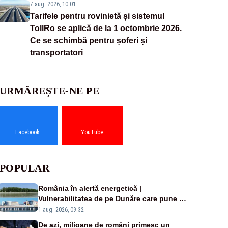
7 aug. 2026, 10:01
Tarifele pentru rovinietă și sistemul
TollRo se aplică de la 1 octombrie 2026.
Ce se schimbă pentru șoferi și
transportatori
URMĂREȘTE-NE PE
Facebook
YouTube
POPULAR
România în alertă energetică |
Vulnerabilitatea de pe Dunăre care pune în
pericol Centrala Cernavodă era cunoscută
1 aug. 2026, 09:32
de pe vremea lui Ceaușescu
De azi, milioane de români primesc un