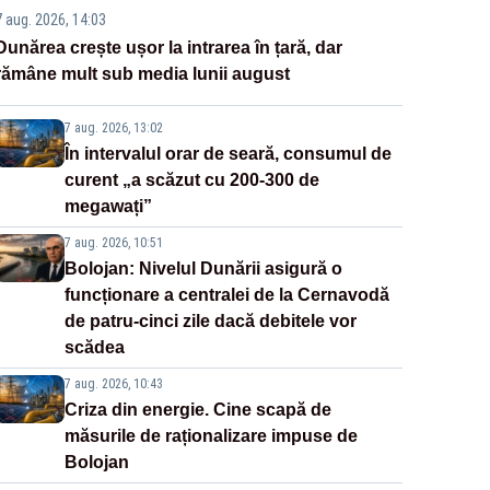
7 aug. 2026, 14:03
Dunărea crește ușor la intrarea în țară, dar
rămâne mult sub media lunii august
7 aug. 2026, 13:02
În intervalul orar de seară, consumul de
curent „a scăzut cu 200-300 de
megawați”
7 aug. 2026, 10:51
Bolojan: Nivelul Dunării asigură o
funcționare a centralei de la Cernavodă
de patru-cinci zile dacă debitele vor
scădea
7 aug. 2026, 10:43
Criza din energie. Cine scapă de
măsurile de raționalizare impuse de
Bolojan