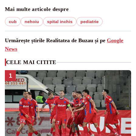
Mai multe articole despre
cub
nehoiu
spital inchis
pediatrie
Urmărește știrile Realitatea de Buzau și pe
Google
News
CELE MAI CITITE
1