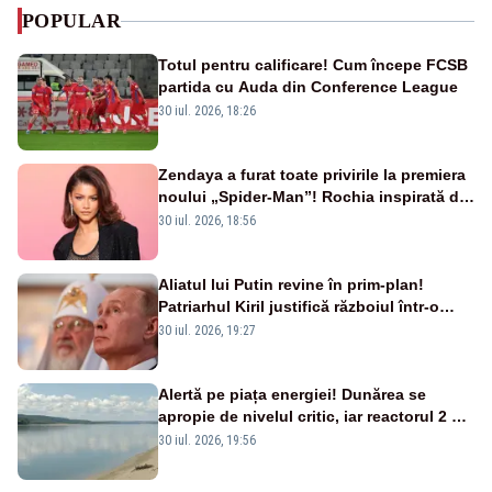
POPULAR
Totul pentru calificare! Cum începe FCSB
partida cu Auda din Conference League
30 iul. 2026, 18:26
Zendaya a furat toate privirile la premiera
noului „Spider-Man”! Rochia inspirată de
pânza de păianjen a făcut senzație
30 iul. 2026, 18:56
Aliatul lui Putin revine în prim-plan!
Patriarhul Kiril justifică războiul într-o
nouă carte
30 iul. 2026, 19:27
Alertă pe piața energiei! Dunărea se
apropie de nivelul critic, iar reactorul 2 de
la Cernavodă ar putea fi oprit
30 iul. 2026, 19:56