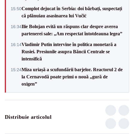
Complot dejucat în Serbia: doi bărbați, suspectați
15:50
că plănuiau asasinarea lui Vučić
Ilie Bolojan evită un răspuns clar despre averea
16:34
partenerei sale: „Am respectat întotdeauna legea”
Vladimir Putin intervine în politica monetară a
16:14
Rusiei. Presiunile asupra Băncii Centrale se
intensifică
Miza uriașă a scufundării barjelor. Reactorul 2 de
15:24
la Cernavodă poate primi o nouă „gură de
oxigen”
Distribuie articolul