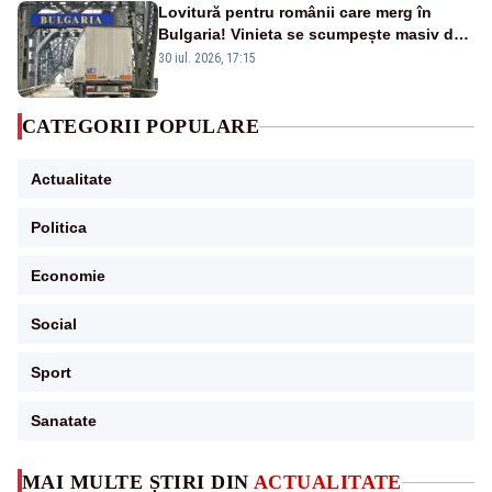
Lovitură pentru românii care merg în
Bulgaria! Vinieta se scumpește masiv de
la 1 august
30 iul. 2026, 17:15
CATEGORII POPULARE
Actualitate
Politica
Economie
Social
Sport
Sanatate
MAI MULTE ȘTIRI DIN
ACTUALITATE