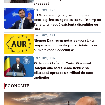
enegetică
6 aug. 2026, 11:27
JD Vance anunță negocieri de pace
dificile și îndelungate cu Iranul, în timp ce
Teheranul neagă existența discuțiilor cu
SUA
6 aug. 2026, 11:24
Nicușor Dan, suspendat pentru că nu
propune un nume de prim-ministru, așa
cum prevede Constituția!
6 aug. 2026, 11:05
Zi decisivă la Înalta Curte. Guvernul
Bolojan află astăzi dacă trebuie să
plătească aproape un miliard de euro
grefierilor
ECONOMIE