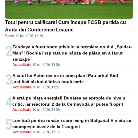
Totul pentru calificare! Cum începe FCSB partida cu
Auda din Conference League
Sport
·
30 iul. 2026, 18:26
2
Zendaya a furat toate privirile la premiera noului „Spider-
Man”! Rochia inspirată de pânza de păianjen a făcut
senzație
Actualitate
-
30 iul. 2026, 18:56
3
Aliatul lui Putin revine în prim-plan! Patriarhul Kiril
justifică războiul într-o nouă carte
Actualitate
-
30 iul. 2026, 19:27
4
Alertă pe piața energiei! Dunărea se apropie de nivelul
critic, iar reactorul 2 de la Cernavodă ar putea fi oprit
Actualitate
-
30 iul. 2026, 19:56
5
Lovitură pentru românii care merg în Bulgaria! Vinieta se
scumpește masiv de la 1 august
Actualitate
-
30 iul. 2026, 17:15