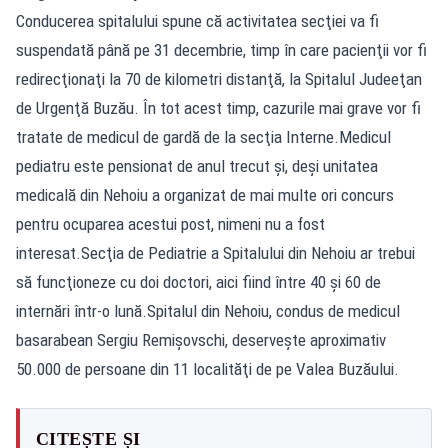
Conducerea spitalului spune că activitatea secţiei va fi
suspendată până pe 31 decembrie, timp în care pacienţii vor fi
redirecţionaţi la 70 de kilometri distanţă, la Spitalul Judeeţan
de Urgenţă Buzău. În tot acest timp, cazurile mai grave vor fi
tratate de medicul de gardă de la secţia Interne.Medicul
pediatru este pensionat de anul trecut şi, deşi unitatea
medicală din Nehoiu a organizat de mai multe ori concurs
pentru ocuparea acestui post, nimeni nu a fost
interesat.Secţia de Pediatrie a Spitalului din Nehoiu ar trebui
să funcţioneze cu doi doctori, aici fiind între 40 şi 60 de
internări într-o lună.Spitalul din Nehoiu, condus de medicul
basarabean Sergiu Remişovschi, deserveşte aproximativ
50.000 de persoane din 11 localităţi de pe Valea Buzăului.
CITEȘTE ȘI