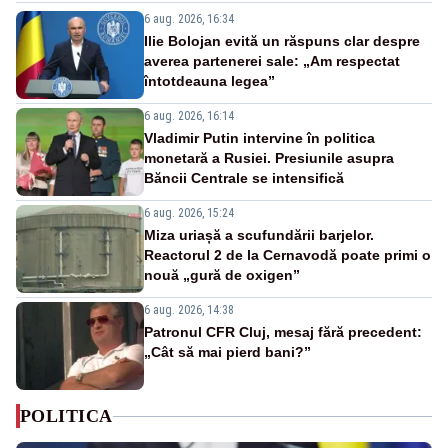
6 aug. 2026, 16:34
Ilie Bolojan evită un răspuns clar despre
averea partenerei sale: „Am respectat
întotdeauna legea”
6 aug. 2026, 16:14
Vladimir Putin intervine în politica
monetară a Rusiei. Presiunile asupra
Băncii Centrale se intensifică
6 aug. 2026, 15:24
Miza uriașă a scufundării barjelor.
Reactorul 2 de la Cernavodă poate primi o
nouă „gură de oxigen”
6 aug. 2026, 14:38
Patronul CFR Cluj, mesaj fără precedent:
„Cât să mai pierd bani?”
POLITICA