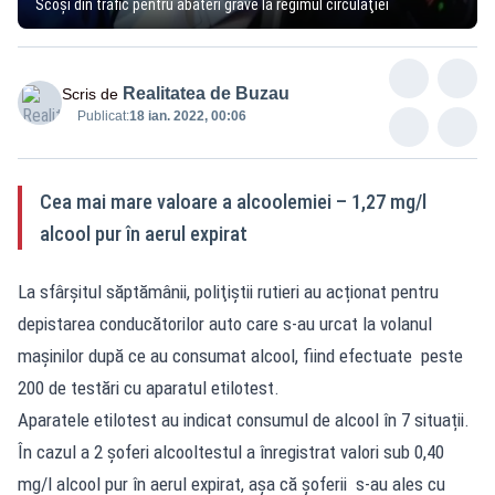
Scoşi din trafic pentru abateri grave la regimul circulaţiei
Realitatea de Buzau
Scris de
Publicat:
18 ian. 2022, 00:06
Cea mai mare valoare a alcoolemiei – 1,27 mg/l
alcool pur în aerul expirat
La sfârşitul săptămânii, poliţiştii rutieri au acționat pentru
depistarea conducătorilor auto care s-au urcat la volanul
mașinilor după ce au consumat alcool, fiind efectuate peste
200 de testări cu aparatul etilotest.
Aparatele etilotest au indicat consumul de alcool în 7 situații.
În cazul a 2 șoferi alcooltestul a înregistrat valori sub 0,40
mg/l alcool pur în aerul expirat, așa că șoferii s-au ales cu