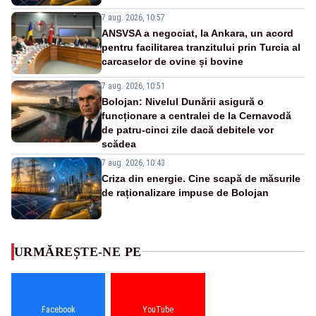
7 aug. 2026, 10:57
ANSVSA a negociat, la Ankara, un acord
pentru facilitarea tranzitului prin Turcia al
carcaselor de ovine și bovine
7 aug. 2026, 10:51
Bolojan: Nivelul Dunării asigură o
funcționare a centralei de la Cernavodă
de patru-cinci zile dacă debitele vor
scădea
7 aug. 2026, 10:43
Criza din energie. Cine scapă de măsurile
de raționalizare impuse de Bolojan
URMĂREȘTE-NE PE
Facebook
YouTube