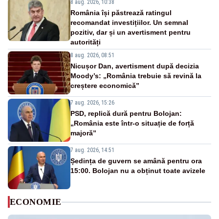
8 aug. 2026, 10:38
România își păstrează ratingul
recomandat investițiilor. Un semnal
pozitiv, dar și un avertisment pentru
autorități
8 aug. 2026, 08:51
Nicușor Dan, avertisment după decizia
Moody’s: „România trebuie să revină la
creștere economică”
7 aug. 2026, 15:26
PSD, replică dură pentru Bolojan:
„România este într-o situație de forță
majoră”
7 aug. 2026, 14:51
Ședința de guvern se amână pentru ora
15:00. Bolojan nu a obținut toate avizele
ECONOMIE