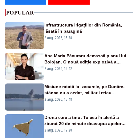
POPULAR
Infrastructura irigațiilor din România,
lăsată în paragină
2 aug. 2026, 15:38
Ana Maria Păcuraru demască planul lui
Bolojan. O nouă ediție explozivă a
emisiunii „Miza Zilei” la Realitatea PLUS
2 aug. 2026, 15:42
Misiune ratată la Izvoarele, pe Dunăre:
stânca nu a cedat, militarii reiau
detonările luni – VIDEO
2 aug. 2026, 15:48
Drona care a ținut Tulcea în alertă a
zburat 20 de minute deasupra apelor
României. Au fost ridicate două F-16
2 aug. 2026, 19:28