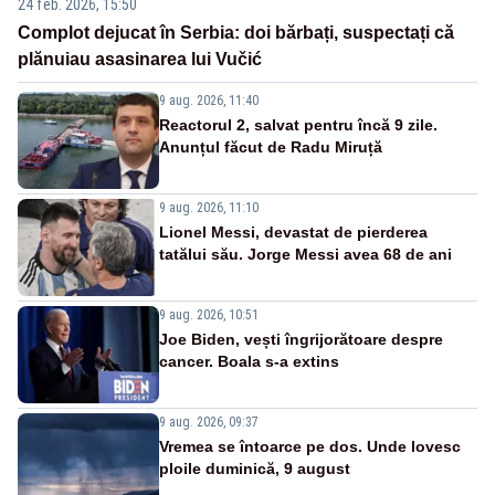
24 feb. 2026, 15:50
Complot dejucat în Serbia: doi bărbați, suspectați că
plănuiau asasinarea lui Vučić
9 aug. 2026, 11:40
Reactorul 2, salvat pentru încă 9 zile.
Anunțul făcut de Radu Miruță
9 aug. 2026, 11:10
Lionel Messi, devastat de pierderea
tatălui său. Jorge Messi avea 68 de ani
9 aug. 2026, 10:51
Joe Biden, vești îngrijorătoare despre
cancer. Boala s-a extins
9 aug. 2026, 09:37
Vremea se întoarce pe dos. Unde lovesc
ploile duminică, 9 august