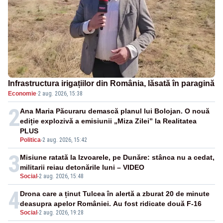
Infrastructura irigațiilor din România, lăsată în paragină
Economie
·
2 aug. 2026, 15:38
2
Ana Maria Păcuraru demască planul lui Bolojan. O nouă
ediție explozivă a emisiunii „Miza Zilei” la Realitatea
PLUS
Politica
-
2 aug. 2026, 15:42
3
Misiune ratată la Izvoarele, pe Dunăre: stânca nu a cedat,
militarii reiau detonările luni – VIDEO
Social
-
2 aug. 2026, 15:48
4
Drona care a ținut Tulcea în alertă a zburat 20 de minute
deasupra apelor României. Au fost ridicate două F-16
Social
-
2 aug. 2026, 19:28