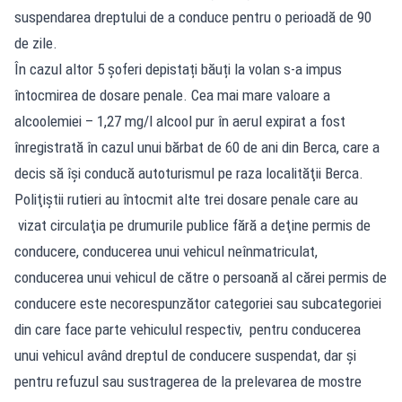
suspendarea dreptului de a conduce pentru o perioadă de 90
de zile.
În cazul altor 5 șoferi depistați băuți la volan s-a impus
întocmirea de dosare penale. Cea mai mare valoare a
alcoolemiei – 1,27 mg/l alcool pur în aerul expirat a fost
înregistrată în cazul unui bărbat de 60 de ani din Berca, care a
decis să își conducă autoturismul pe raza localităţii Berca.
Poliţiştii rutieri au întocmit alte trei dosare penale care au
vizat circulaţia pe drumurile publice fără a deţine permis de
conducere, conducerea unui vehicul neînmatriculat,
conducerea unui vehicul de către o persoană al cărei permis de
conducere este necorespunzător categoriei sau subcategoriei
din care face parte vehiculul respectiv, pentru conducerea
unui vehicul având dreptul de conducere suspendat, dar și
pentru refuzul sau sustragerea de la prelevarea de mostre