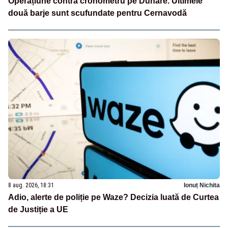
Operațiune contra cronometru pe Dunăre. Ultimele
două barje sunt scufundate pentru Cernavodă
8 aug. 2026, 18:31
Ionuț Nichita
Adio, alerte de poliție pe Waze? Decizia luată de Curtea
de Justiție a UE