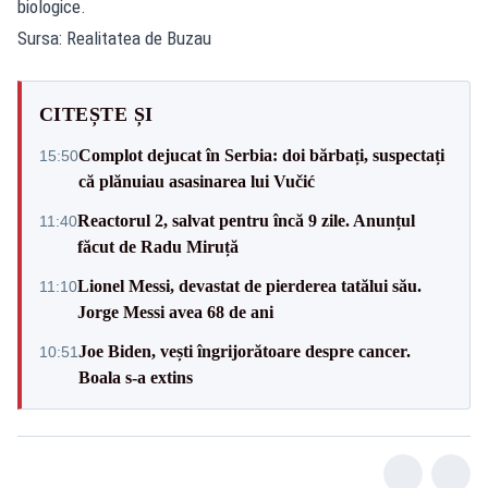
biologice.
Sursa: Realitatea de Buzau
CITEȘTE ȘI
Complot dejucat în Serbia: doi bărbați, suspectați
15:50
că plănuiau asasinarea lui Vučić
Reactorul 2, salvat pentru încă 9 zile. Anunțul
11:40
făcut de Radu Miruță
Lionel Messi, devastat de pierderea tatălui său.
11:10
Jorge Messi avea 68 de ani
Joe Biden, vești îngrijorătoare despre cancer.
10:51
Boala s-a extins