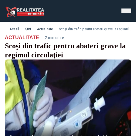
Acasă
Știri
Actualitate
Scoşi din trafic pentru abateri grave la regimul circulaţiei
·
ACTUALITATE
2 min citire
Scoşi din trafic pentru abateri grave la
regimul circulaţiei