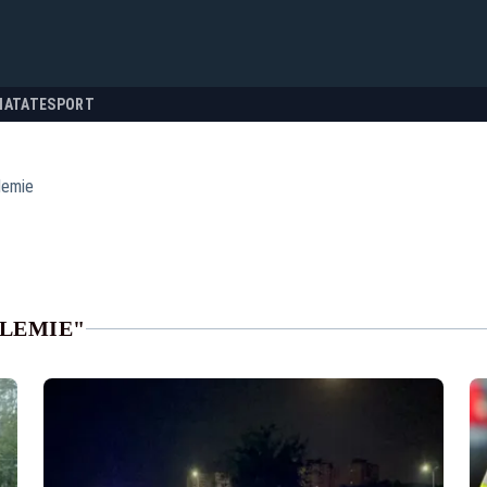
NATATE
SPORT
lemie
OLEMIE"