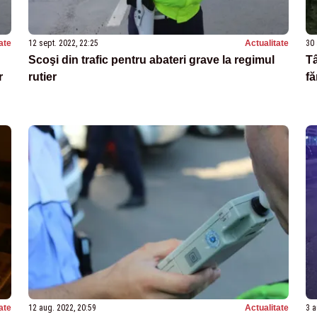
ate
12 sept. 2022, 22:25
Actualitate
30 
Scoşi din trafic pentru abateri grave la regimul
Tâ
r
rutier
fă
ate
12 aug. 2022, 20:59
Actualitate
3 a