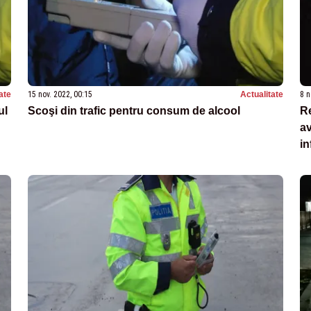
ate
15 nov. 2022, 00:15
Actualitate
8 n
ul
Scoşi din trafic pentru consum de alcool
Re
av
in