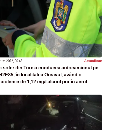
nov. 2022, 00:48
Actualitate
n șofer din Turcia conducea autocamionul pe
2E85, în localitatea Oreavul, având o
coolemie de 1,12 mg/l alcool pur în aerul
pirat