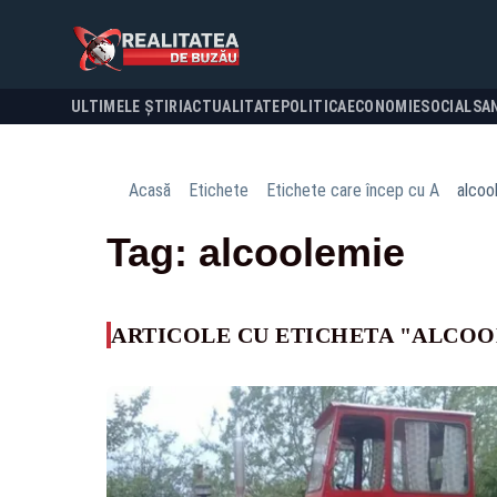
ULTIMELE ȘTIRI
ACTUALITATE
POLITICA
ECONOMIE
SOCIAL
SA
Acasă
Etichete
Etichete care încep cu A
alcoo
Tag: alcoolemie
ARTICOLE CU ETICHETA "ALCO