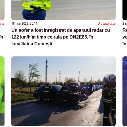
ate
18 mai 2023, 20:11
Actualitate
2 m
Un șofer a fost înregistrat de aparatul radar cu
Re
în
122 km/h în timp ce rula pe DN2E85, în
vo
localitatea Costești
în