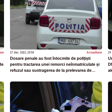
ate
27 dec. 2022, 20:58
Actualitate
29 
Dosare penale au fost întocmite de polițiști
U
de
pentru tractarea unei remorci neînmatriculate și
DN
refuzul sau sustragerea de la prelevarea de
al
mostre biologice
ex