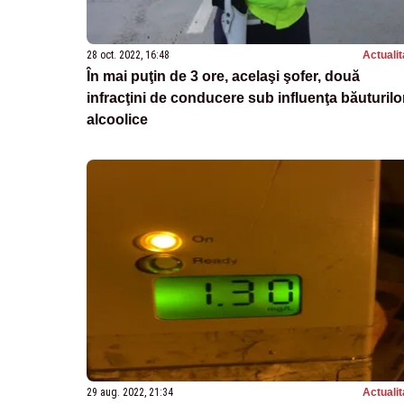
28 oct. 2022, 16:48
Actualit
În mai puţin de 3 ore, acelaşi şofer, două
infracţini de conducere sub influenţa băuturilo
alcoolice
29 aug. 2022, 21:34
Actualit