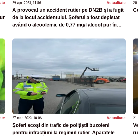
ate
29 apr. 2023, 11:56
Actualitate
20 
A provocat un accident rutier pe DN2B și a fugit
Co
ur
de la locul accidentului. Șoferul a fost depistat
având o alcoolemie de 0,77 mg/l alcool pur în
aerul expirat
ate
27 mar. 2023, 18:06
Actualitate
21 
Șoferi scoși din trafic de polițiștii buzoieni
Ve
pentru infracțiuni la regimul rutier. Aparatele
ru