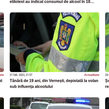
etilotest au indicat consumul de alcool în 18
situații
ate
21 feb. 2023, 21:57
Actualitate
20 
ut
Tânără de 19 ani, din Vernești, depistată la volan
Șo
sub influența alcoolului
re