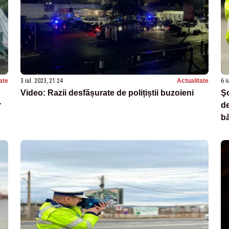
ate
3 iul. 2023, 21:24
Actualitate
6 i
Video: Razii desfășurate de polițiștii buzoieni
Şo
r
de
bă