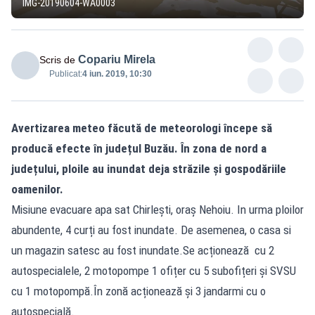
IMG-20190604-WA0003
Copariu Mirela
Scris de
Publicat:
4 iun. 2019, 10:30
Avertizarea meteo făcută de meteorologi începe să
producă efecte în județul Buzău. În zona de nord a
județului, ploile au inundat deja străzile și gospodăriile
oamenilor.
Misiune evacuare apa sat Chirlești, oraș Nehoiu. In urma ploilor
abundente, 4 curți au fost inundate. De asemenea, o casa si
un magazin satesc au fost inundate.Se acționează cu 2
autospecialele, 2 motopompe 1 ofițer cu 5 subofițeri și SVSU
cu 1 motopompă.În zonă acționează și 3 jandarmi cu o
autospecială.