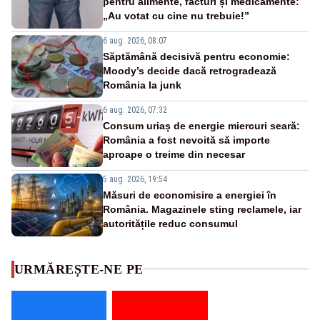
pentru alimente, facturi și medicamente:
„Au votat cu cine nu trebuie!”
6 aug. 2026, 08:07
Săptămână decisivă pentru economie:
Moody’s decide dacă retrogradează
România la junk
6 aug. 2026, 07:32
Consum uriaș de energie miercuri seară:
România a fost nevoită să importe
aproape o treime din necesar
5 aug. 2026, 19:54
Măsuri de economisire a energiei în
România. Magazinele sting reclamele, iar
autoritățile reduc consumul
URMĂREȘTE-NE PE