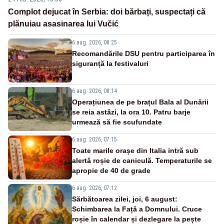
Complot dejucat în Serbia: doi bărbați, suspectați că
plănuiau asasinarea lui Vučić
6 aug. 2026, 08:25
Recomandările DSU pentru participarea în
siguranță la festivaluri
6 aug. 2026, 08:14
Operațiunea de pe brațul Bala al Dunării
se reia astăzi, la ora 10. Patru barje
urmează să fie scufundate
6 aug. 2026, 07:15
Toate marile orașe din Italia intră sub
alertă roșie de caniculă. Temperaturile se
apropie de 40 de grade
6 aug. 2026, 07:12
Sărbătoarea zilei, joi, 6 august:
Schimbarea la Față a Domnului. Cruce
roșie în calendar și dezlegare la pește