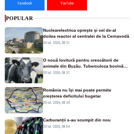
Facebook
YouTube
POPULAR
Nuclearelectrica opreşte şi cel de-al
doilea reactor al centralei de la Cernavodă
30 iul. 2026, 08:31
O nouă lovitură pentru crescătorii de
animale din Buzău. Tuberculoza bovină
amenință fermele și producția de lapte
30 iul. 2026, 08:31
România nu își mai poate permite
creșterea deficitului bugetar
30 iul. 2026, 08:34
Carburanții s-au scumpit din nou
30 iul. 2026, 08:54