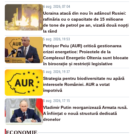
6 aug. 2026, 07:04
Ucraina atacă din nou în adâncul Rusiei:
rafinăria cu o capacitate de 15 milioane
de tone de petrol pe an, vizată două nopți
la rând
5 aug. 2026, 19:53
Petrișor Peiu (AUR) critică gestionarea
crizei energetice: Proiectele de la
Complexul Energetic Oltenia sunt blocate
în birocrație și restricții legislative
5 aug. 2026, 19:37
Strategia pentru biodiversitate nu apără
interesele României. AUR a votat
împotrivă
5 aug. 2026, 17:15
Vladimir Putin reorganizează Armata rusă.
A înființat o nouă structură dedicată
dronelor
ECONOMIE