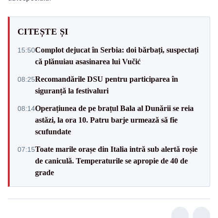
CITEȘTE ȘI
Complot dejucat în Serbia: doi bărbați, suspectați
15:50
că plănuiau asasinarea lui Vučić
Recomandările DSU pentru participarea în
08:25
siguranță la festivaluri
Operațiunea de pe brațul Bala al Dunării se reia
08:14
astăzi, la ora 10. Patru barje urmează să fie
scufundate
Toate marile orașe din Italia intră sub alertă roșie
07:15
de caniculă. Temperaturile se apropie de 40 de
grade