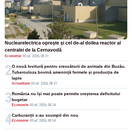
Nuclearelectrica opreşte şi cel de-al doilea reactor al
centralei de la Cernavodă
Economie
·
30 iul. 2026, 08:31
2
O nouă lovitură pentru crescătorii de animale din Buzău.
Tuberculoza bovină amenință fermele și producția de
lapte
Actualitate
-
30 iul. 2026, 08:31
3
România nu își mai poate permite creșterea deficitului
bugetar
Economie
-
30 iul. 2026, 08:34
4
Carburanții s-au scumpit din nou
Economie
-
30 iul. 2026, 08:54