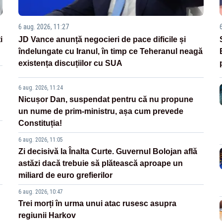
6 aug. 2026, 11:27
i
JD Vance anunță negocieri de pace dificile și
îndelungate cu Iranul, în timp ce Teheranul neagă
existența discuțiilor cu SUA
6 aug. 2026, 11:24
Nicușor Dan, suspendat pentru că nu propune
un nume de prim-ministru, așa cum prevede
Constituția!
6 aug. 2026, 11:05
Zi decisivă la Înalta Curte. Guvernul Bolojan află
astăzi dacă trebuie să plătească aproape un
miliard de euro grefierilor
6 aug. 2026, 10:47
Trei morți în urma unui atac rusesc asupra
regiunii Harkov