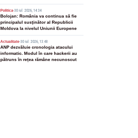
4
Politica
-
30 iul. 2026, 14:34
Bolojan: România va continua să fie
principalul susţinător al Republicii
Moldova la nivelul Uniunii Europene
5
Actualitate
-
30 iul. 2026, 13:48
ANP dezvăluie cronologia atacului
informatic. Modul în care hackerii au
pătruns în rețea rămâne necunoscut