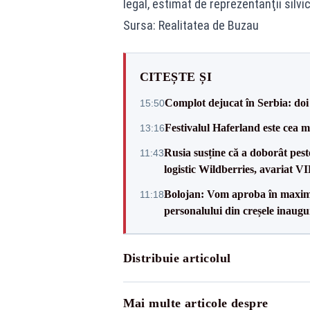
legal, estimat de reprezentanţii silvic
Sursa: Realitatea de Buzau
CITEȘTE ȘI
Complot dejucat în Serbia: doi 
15:50
Festivalul Haferland este cea m
13:16
Rusia susține că a doborât pes
11:43
logistic Wildberries, avariat 
Bolojan: Vom aproba în maxi
11:18
personalului din creșele inaugu
Distribuie articolul
Mai multe articole despre