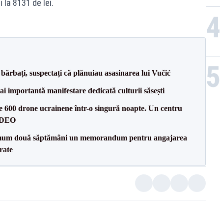
i la 8131 de lei.
bărbați, suspectați că plănuiau asasinarea lui Vučić
ai importantă manifestare dedicată culturii săsești
te 600 drone ucrainene într-o singură noapte. Un centru
VIDEO
mum două săptămâni un memorandum pentru angajarea
rate