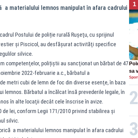
1
ă a materialului lemnos manipulat în afara cadrului
n cadrul Postului de poliție rurală Ruşeţu, cu sprijinul
estier şi Piscicol, au desfășurat activităţi specifice
ulilor silvice.
orm competenţelor, polițiștii au sancţionat un bărbat de 47
Pol
sa 
noiembrie 2022-februarie a.c., bărbatul a
Spor
Und
de metri cubi de lemn de foc din diverse esenţe, în baza
ui lemnos. Bărbatul a încălcat însă prevederile legale, în
s în alte locaţii decât cele înscrise în avize.
 de lei, conform Legii 171/2010 privind stabilirea şi
l silvic.
orică a materialului lemnos manipulat în afara cadrului