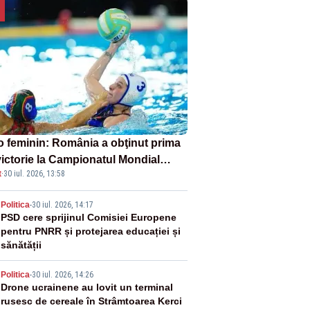
o feminin: România a obţinut prima
victorie la Campionatul Mondial
t
·
30 iul. 2026, 13:58
er-16
2
Politica
-
30 iul. 2026, 14:17
PSD cere sprijinul Comisiei Europene
pentru PNRR și protejarea educației și
sănătății
3
Politica
-
30 iul. 2026, 14:26
Drone ucrainene au lovit un terminal
rusesc de cereale în Strâmtoarea Kerci