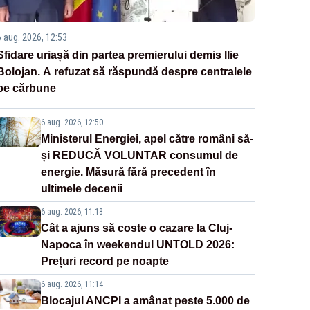
6 aug. 2026, 12:53
Sfidare uriașă din partea premierului demis Ilie
Bolojan. A refuzat să răspundă despre centralele
pe cărbune
6 aug. 2026, 12:50
Ministerul Energiei, apel către români să-
și REDUCĂ VOLUNTAR consumul de
energie. Măsură fără precedent în
ultimele decenii
6 aug. 2026, 11:18
Cât a ajuns să coste o cazare la Cluj-
Napoca în weekendul UNTOLD 2026:
Prețuri record pe noapte
6 aug. 2026, 11:14
Blocajul ANCPI a amânat peste 5.000 de