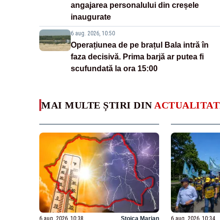
angajarea personalului din creșele
inaugurate
6 aug. 2026, 10:50
Operațiunea de pe brațul Bala intră în
faza decisivă. Prima barjă ar putea fi
scufundată la ora 15:00
MAI MULTE ȘTIRI DIN
ACTUALITAT
6 aug. 2026, 10:38
Stoica Marian
6 aug. 2026, 10:34