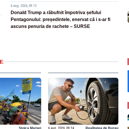
6 aug. 2026, 09:13
Donald Trump a răbufnit împotriva șefului
Pentagonului: președintele, enervat că i s-ar fi
ascuns penuria de rachete – SURSE
E
Stoica Marian
6 aug. 2026, 09:24
Realitatea de Buzau