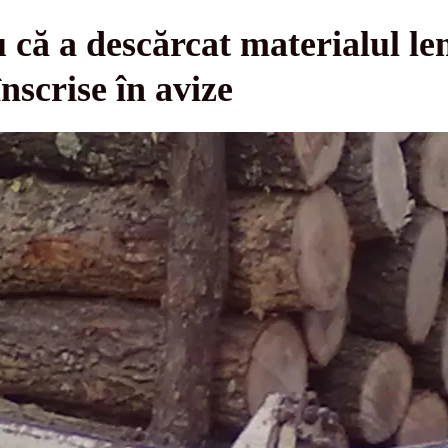
 că a descărcat materialul le
înscrise în avize