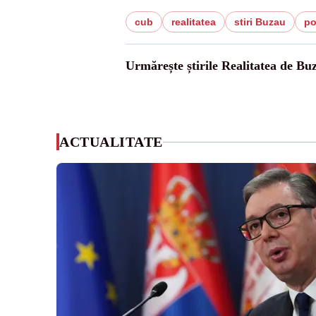
cub
realitatea
stiri Buzau
pol
Urmărește știrile Realitatea de Bu
ACTUALITATE