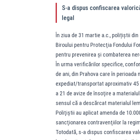
S-a dispus confiscarea valoric
legal
În ziua de 31 martie a.c., polițiștii di
Biroului pentru Protecţia Fondului For
pentru prevenirea și combaterea nereg
În urma verificărilor specifice, conf
de ani, din Prahova care în perioada 
expediat/transportat aproximativ 45 
a 21 de avize de însoţire a materialul
sensul că a descărcat materialul lemno
Poliţiştii au aplicat amenda de 10.000
sancţionarea contravenţiilor la regimu
Totodată, s-a dispus confiscarea val