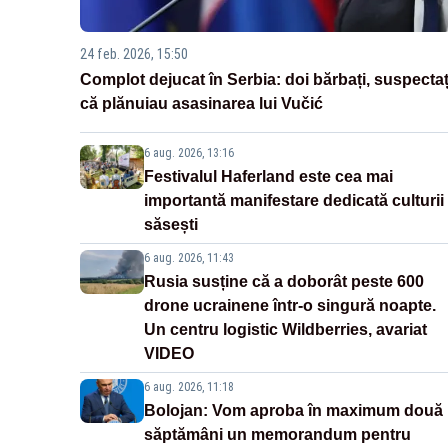
24 feb. 2026, 15:50
Complot dejucat în Serbia: doi bărbați, suspectaț
că plănuiau asasinarea lui Vučić
6 aug. 2026, 13:16
Festivalul Haferland este cea mai
importantă manifestare dedicată culturii
săsești
6 aug. 2026, 11:43
Rusia susține că a doborât peste 600
drone ucrainene într-o singură noapte.
Un centru logistic Wildberries, avariat
VIDEO
6 aug. 2026, 11:18
Bolojan: Vom aproba în maximum două
săptămâni un memorandum pentru