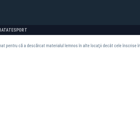
NATATE
SPORT
at pentru că a descărcat materialul lemnos în alte locaţii decât cele înscrise î