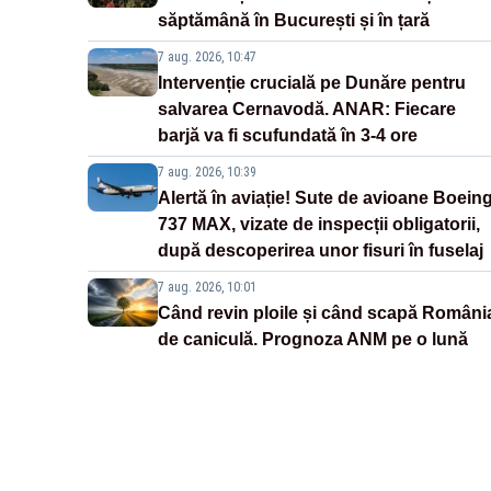
săptămână în București și în țară
7 aug. 2026, 10:47
Intervenție crucială pe Dunăre pentru
salvarea Cernavodă. ANAR: Fiecare
barjă va fi scufundată în 3-4 ore
7 aug. 2026, 10:39
Alertă în aviație! Sute de avioane Boein
737 MAX, vizate de inspecții obligatorii,
după descoperirea unor fisuri în fuselaj
7 aug. 2026, 10:01
Când revin ploile și când scapă Români
de caniculă. Prognoza ANM pe o lună