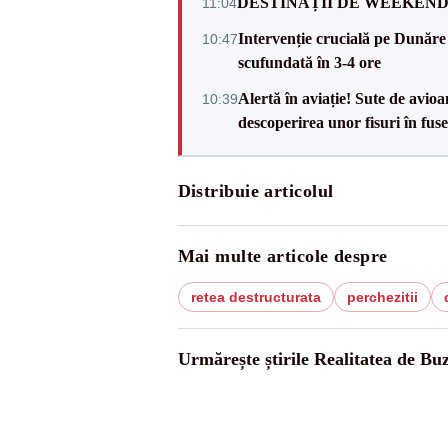
DESTINAȚII DE WEEKEND: sfâr
11:04
Intervenție crucială pe Dunăr
10:47
scufundată în 3-4 ore
Alertă în aviație! Sute de avio
10:39
descoperirea unor fisuri în fuse
Distribuie articolul
Mai multe articole despre
retea destructurata
perchezitii
Urmărește știrile Realitatea de Bu