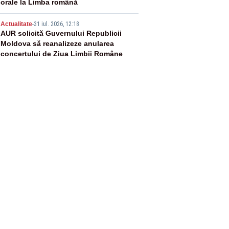
orale la Limba română
5
Actualitate
-
31 iul. 2026, 12:18
AUR solicită Guvernului Republicii
Moldova să reanalizeze anularea
concertului de Ziua Limbii Române