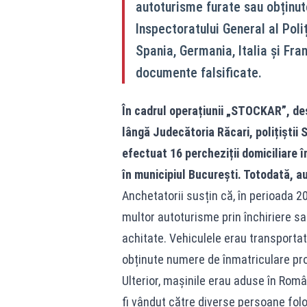
autoturisme furate sau obținut
Inspectoratului General al Pol
Spania, Germania, Italia și Fra
documente falsificate.
În cadrul operațiunii „STOCKAR”, de
lângă Judecătoria Răcari, polițiștii 
efectuat 16 percheziții domiciliare 
în municipiul București. Totodată, a
Anchetatorii susțin că, în perioada 2
multor autoturisme prin închiriere sa
achitate. Vehiculele erau transportat
obținute numere de înmatriculare prov
Ulterior, mașinile erau aduse în Român
fi vândut către diverse persoane folo