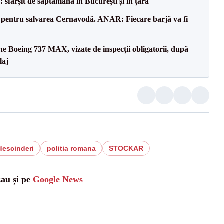
șit de săptămână în București și în țară
e pentru salvarea Cernavodă. ANAR: Fiecare barjă va fi
ane Boeing 737 MAX, vizate de inspecții obligatorii, după
laj
descinderi
politia romana
STOCKAR
zau și pe
Google News