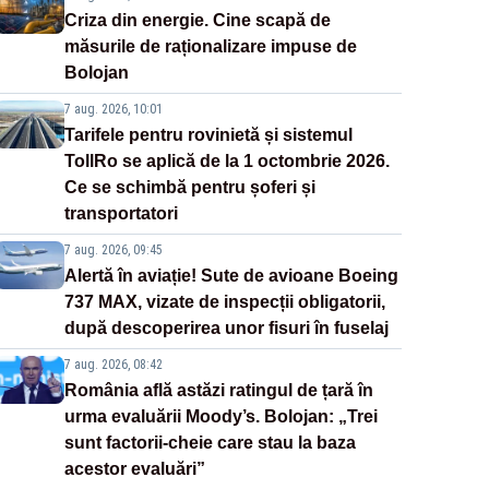
Criza din energie. Cine scapă de
măsurile de raționalizare impuse de
Bolojan
7 aug. 2026, 10:01
Tarifele pentru rovinietă și sistemul
TollRo se aplică de la 1 octombrie 2026.
Ce se schimbă pentru șoferi și
transportatori
7 aug. 2026, 09:45
Alertă în aviație! Sute de avioane Boeing
737 MAX, vizate de inspecții obligatorii,
după descoperirea unor fisuri în fuselaj
7 aug. 2026, 08:42
România află astăzi ratingul de țară în
urma evaluării Moody’s. Bolojan: „Trei
sunt factorii-cheie care stau la baza
acestor evaluări”