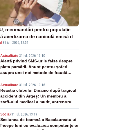
U, recomandări pentru populație
ă avertizarea de caniculă emisă de
l
·
31 iul. 2026, 12:51
eorologi
2
Actualitate
-
31 iul. 2026, 13:10
Alertă privind SMS-urile false despre
plata parcării. Anunț pentru șoferi
asupra unei noi metode de fraudă
online
3
Actualitate
-
31 iul. 2026, 13:16
Reacția clubului Dinamo după tragicul
accident din Argeș: Un membru al
staff-ului medical a murit, antrenorul
Adrian Ropotan este în spital
4
Social
-
31 iul. 2026, 13:19
Sesiunea de toamnă a Bacalaureatului
începe luni cu evaluarea competențelor