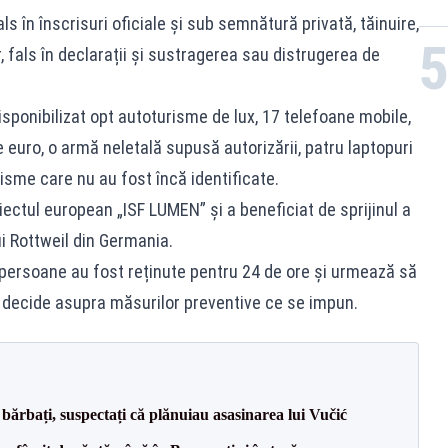
s în înscrisuri oficiale și sub semnătură privată, tăinuire,
r, fals în declarații și sustragerea sau distrugerea de
ndisponibilizat opt autoturisme de lux, 17 telefoane mobile,
 euro, o armă neletală supusă autorizării, patru laptopuri
isme care nu au fost încă identificate.
iectul european „ISF LUMEN” și a beneficiat de sprijinul a
lui Rottweil din Germania.
persoane au fost reținute pentru 24 de ore și urmează să
r decide asupra măsurilor preventive ce se impun.
bărbați, suspectați că plănuiau asasinarea lui Vučić