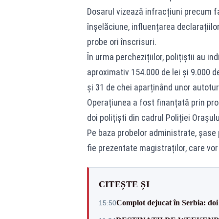
Dosarul vizează infracțiuni precum fal
înșelăciune, influențarea declarațiilo
probe ori înscrisuri.
În urma perchezițiilor, polițiștii au i
aproximativ 154.000 de lei și 9.000 de
și 31 de chei aparținând unor autotur
Operațiunea a fost finanțată prin pro
doi polițiști din cadrul Poliției Orașu
Pe baza probelor administrate, șase 
fie prezentate magistraților, care vo
CITEȘTE ȘI
Complot dejucat în Serbia: doi 
15:50