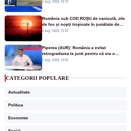
protejăm și natura, dar nu șținem omaneii
2 aug. 2026, 10:12
în stare permanentă de alertă
România sub COD ROȘU de caniculă, zile
de foc și nopți tropicale în jumătate de
țară
2 aug. 2026, 10:25
Piperea (AUR): România a evitat
retrogradarea la junk pentru că era o
catastrofă pentru bănci și fondurile de
2 aug. 2026, 10:01
pensii
CATEGORII POPULARE
Actualitate
Politica
Economie
Social