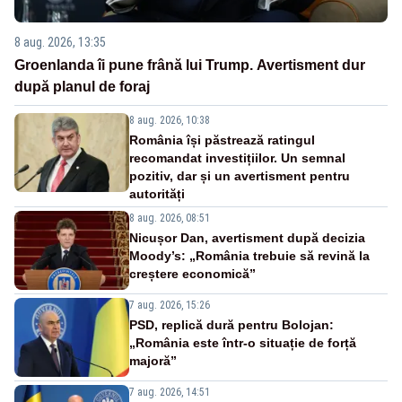
8 aug. 2026, 13:35
Groenlanda îi pune frână lui Trump. Avertisment dur
după planul de foraj
8 aug. 2026, 10:38
România își păstrează ratingul
recomandat investițiilor. Un semnal
pozitiv, dar și un avertisment pentru
autorități
8 aug. 2026, 08:51
Nicușor Dan, avertisment după decizia
Moody’s: „România trebuie să revină la
creștere economică”
7 aug. 2026, 15:26
PSD, replică dură pentru Bolojan:
„România este într-o situație de forță
majoră”
7 aug. 2026, 14:51