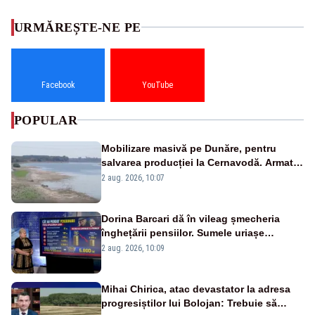
URMĂREȘTE-NE PE
Facebook
YouTube
POPULAR
Mobilizare masivă pe Dunăre, pentru
salvarea producției la Cernavodă. Armata
va detona o stâncă și va devia apa
2 aug. 2026, 10:07
fluviului - IMAGINI AERIENE
Dorina Barcari dă în vileag șmecheria
înghețării pensiilor. Sumele uriașe
pierdute de fiecare român
2 aug. 2026, 10:09
Mihai Chirica, atac devastator la adresa
progresiștilor lui Bolojan: Trebuie să