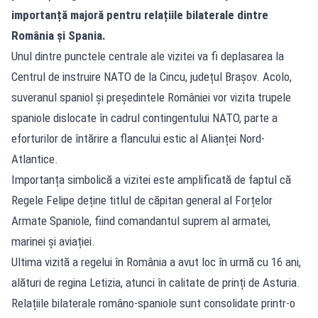
importanță majoră pentru relațiile bilaterale dintre
România și Spania.
Unul dintre punctele centrale ale vizitei va fi deplasarea la
Centrul de instruire NATO de la Cincu, județul Brașov. Acolo,
suveranul spaniol și președintele României vor vizita trupele
spaniole dislocate în cadrul contingentului NATO, parte a
eforturilor de întărire a flancului estic al Alianței Nord-
Atlantice.
Importanța simbolică a vizitei este amplificată de faptul că
Regele Felipe deține titlul de căpitan general al Forțelor
Armate Spaniole, fiind comandantul suprem al armatei,
marinei și aviației.
Ultima vizită a regelui în România a avut loc în urmă cu 16 ani,
alături de regina Letizia, atunci în calitate de prinți de Asturia.
Relațiile bilaterale româno-spaniole sunt consolidate printr-o