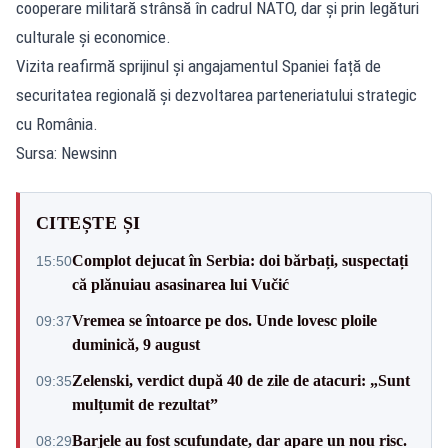
cooperare militară strânsă în cadrul NATO, dar și prin legături
culturale și economice.
Vizita reafirmă sprijinul și angajamentul Spaniei față de
securitatea regională și dezvoltarea parteneriatului strategic
cu România.
Sursa: Newsinn
CITEȘTE ȘI
Complot dejucat în Serbia: doi bărbați, suspectați
15:50
că plănuiau asasinarea lui Vučić
Vremea se întoarce pe dos. Unde lovesc ploile
09:37
duminică, 9 august
Zelenski, verdict după 40 de zile de atacuri: „Sunt
09:35
mulțumit de rezultat”
Barjele au fost scufundate, dar apare un nou risc.
08:29