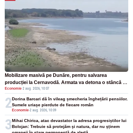
Mobilizare masivă pe Dunăre, pentru salvarea
producției la Cernavodă. Armata va detona o stâncă și
Economie
·
2 aug. 2026, 10:07
va devia apa fluviului - IMAGINI AERIENE
2
Dorina Barcari dă în vileag șmecheria înghețării pensiilor.
Sumele uriașe pierdute de fiecare român
Economie
-
2 aug. 2026, 10:09
3
Mihai Chirica, atac devastator la adresa progresiștilor lui
Bolojan: Trebuie să protejăm și natura, dar nu șținem
omaneii în stare permanentă de alertă