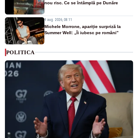
nou risc. Ce se întâmplă pe Dunăre
9 aug. 2026, 08:11
Michele Morrone, apariție surpriză la
Summer Well: „Îi iubesc pe români”
POLITICA