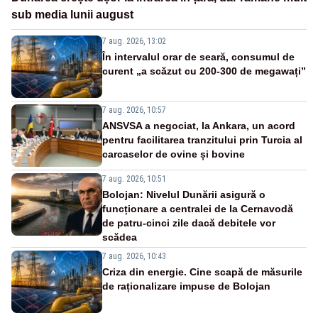
sub media lunii august
7 aug. 2026, 13:02
În intervalul orar de seară, consumul de
curent „a scăzut cu 200-300 de megawați”
7 aug. 2026, 10:57
ANSVSA a negociat, la Ankara, un acord
pentru facilitarea tranzitului prin Turcia al
carcaselor de ovine și bovine
7 aug. 2026, 10:51
Bolojan: Nivelul Dunării asigură o
funcționare a centralei de la Cernavodă
de patru-cinci zile dacă debitele vor
scădea
7 aug. 2026, 10:43
Criza din energie. Cine scapă de măsurile
de raționalizare impuse de Bolojan