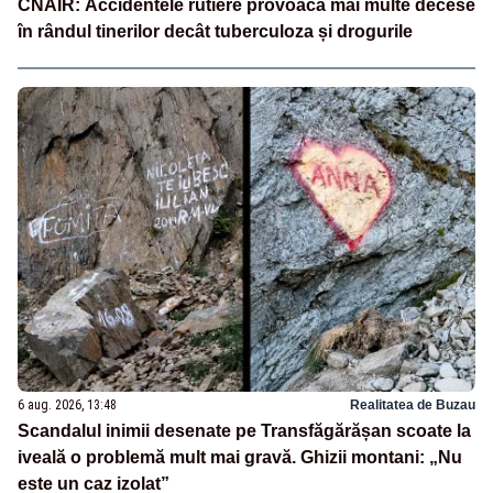
CNAIR: Accidentele rutiere provoacă mai multe decese
în rândul tinerilor decât tuberculoza și drogurile
6 aug. 2026, 13:48
Realitatea de Buzau
Scandalul inimii desenate pe Transfăgărășan scoate la
iveală o problemă mult mai gravă. Ghizii montani: „Nu
este un caz izolat”