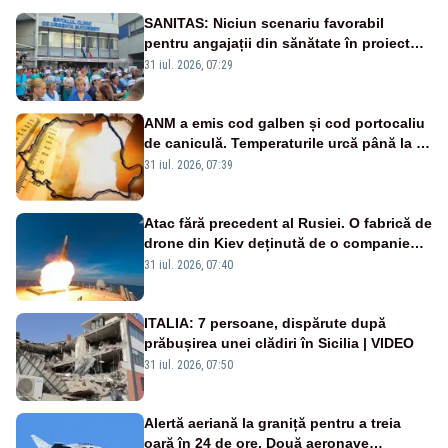
SANITAS: Niciun scenariu favorabil
pentru angajații din sănătate în proiectul
Legii salarizării
31 iul. 2026, 07:29
ANM a emis cod galben și cod portocaliu
de caniculă. Temperaturile urcă până la 38
de grade, iar nopțile devin tropicale
31 iul. 2026, 07:39
Atac fără precedent al Rusiei. O fabrică de
drone din Kiev deținută de o companie
americană, distrusă de o rachetă
31 iul. 2026, 07:40
rusească
ITALIA: 7 persoane, dispărute după
prăbușirea unei clădiri în Sicilia | VIDEO
31 iul. 2026, 07:50
Alertă aeriană la graniță pentru a treia
oară în 24 de ore. Două aeronave