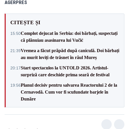
AGERPRES
CITEȘTE ȘI
Complot dejucat în Serbia: doi bărbați, suspectați
15:50
că plănuiau asasinarea lui Vučić
Vremea a făcut prăpăd după caniculă. Doi bărbați
21:39
au murit loviți de trăsnet în râul Mureș
Start spectaculos la UNTOLD 2026. Artistul-
20:17
surpriză care deschide prima seară de festival
Planul decisiv pentru salvarea Reactorului 2 de la
19:56
Cernavodă. Cum vor fi scufundate barjele în
Dunăre