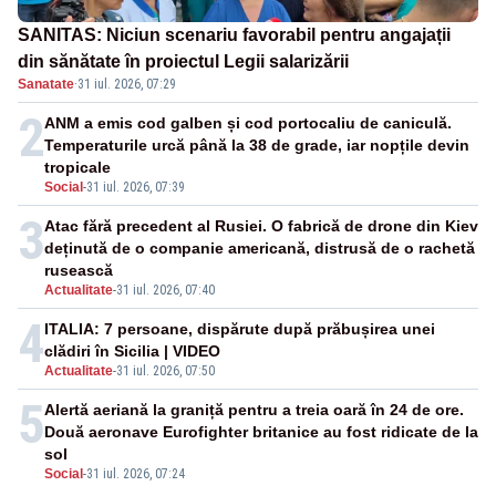
SANITAS: Niciun scenariu favorabil pentru angajații
din sănătate în proiectul Legii salarizării
Sanatate
·
31 iul. 2026, 07:29
2
ANM a emis cod galben și cod portocaliu de caniculă.
Temperaturile urcă până la 38 de grade, iar nopțile devin
tropicale
Social
-
31 iul. 2026, 07:39
3
Atac fără precedent al Rusiei. O fabrică de drone din Kiev
deținută de o companie americană, distrusă de o rachetă
rusească
Actualitate
-
31 iul. 2026, 07:40
4
ITALIA: 7 persoane, dispărute după prăbușirea unei
clădiri în Sicilia | VIDEO
Actualitate
-
31 iul. 2026, 07:50
5
Alertă aeriană la graniță pentru a treia oară în 24 de ore.
Două aeronave Eurofighter britanice au fost ridicate de la
sol
Social
-
31 iul. 2026, 07:24