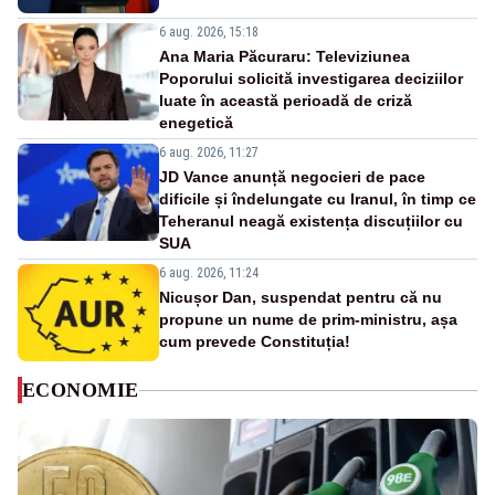
6 aug. 2026, 15:18
Ana Maria Păcuraru: Televiziunea
Poporului solicită investigarea deciziilor
luate în această perioadă de criză
enegetică
6 aug. 2026, 11:27
JD Vance anunță negocieri de pace
dificile și îndelungate cu Iranul, în timp ce
Teheranul neagă existența discuțiilor cu
SUA
6 aug. 2026, 11:24
Nicușor Dan, suspendat pentru că nu
propune un nume de prim-ministru, așa
cum prevede Constituția!
ECONOMIE