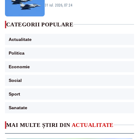
Eurofighter britanice au fost ridicate de la
31 iul. 2026, 07:24
sol
CATEGORII POPULARE
Actualitate
Politica
Economie
Social
Sport
Sanatate
MAI MULTE ȘTIRI DIN
ACTUALITATE