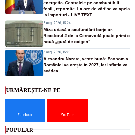
energetic. Centralele pe combustibili
fosili, repornite. La ore de vârf se va apela
la importuri - LIVE TEXT
6 aug. 2026, 15:24
Miza uriașă a scufundării barjelor.
Reactorul 2 de la Cernavodă poate primi o
nouă „gură de oxigen”
6 aug. 2026, 15:23
Alexandru Nazare, veste bună: Economia
României va crește în 2027, iar inflația va
scădea
URMĂREȘTE-NE PE
Facebook
YouTube
POPULAR