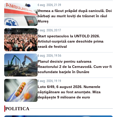
6 aug. 2026, 21:39
Vremea a făcut prăpăd după caniculă. Doi
bărbați au murit loviți de trăsnet în râul
Mureș
6 aug. 2026, 20:17
Start spectaculos la UNTOLD 2026.
Artistul-surpriză care deschide prima
seară de festival
6 aug. 2026, 19:56
Planul decisiv pentru salvarea
Reactorului 2 de la Cernavodă. Cum vor fi
scufundate barjele în Dunăre
6 aug. 2026, 19:19
Loto 6/49, 6 august 2026. Numerele
câștigătoare au fost anunțate. Miza
depășește 9 milioane de euro
POLITICA