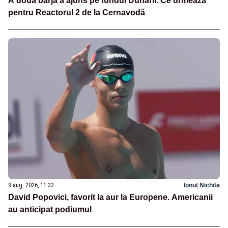
A doua barjă a ajuns pe fundul Dunării. Ce urmează
pentru Reactorul 2 de la Cernavodă
8 aug. 2026, 11:32
Ionuț Nichita
David Popovici, favorit la aur la Europene. Americanii
au anticipat podiumul