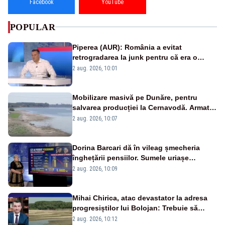
Facebook
YouTube
POPULAR
Piperea (AUR): România a evitat
retrogradarea la junk pentru că era o
catastrofă pentru bănci și fondurile de
2 aug. 2026, 10:01
pensii
Mobilizare masivă pe Dunăre, pentru
salvarea producției la Cernavodă. Armata
va detona o stâncă și va devia apa
2 aug. 2026, 10:07
fluviului - IMAGINI AERIENE
Dorina Barcari dă în vileag șmecheria
înghețării pensiilor. Sumele uriașe
pierdute de fiecare român
2 aug. 2026, 10:09
Mihai Chirica, atac devastator la adresa
progresiștilor lui Bolojan: Trebuie să
protejăm și natura, dar nu șținem omaneii
2 aug. 2026, 10:12