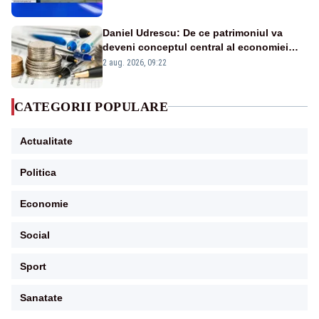
în stare permanentă de alertă
Daniel Udrescu: De ce patrimoniul va
deveni conceptul central al economiei
viitoare?
2 aug. 2026, 09:22
CATEGORII POPULARE
Actualitate
Politica
Economie
Social
Sport
Sanatate