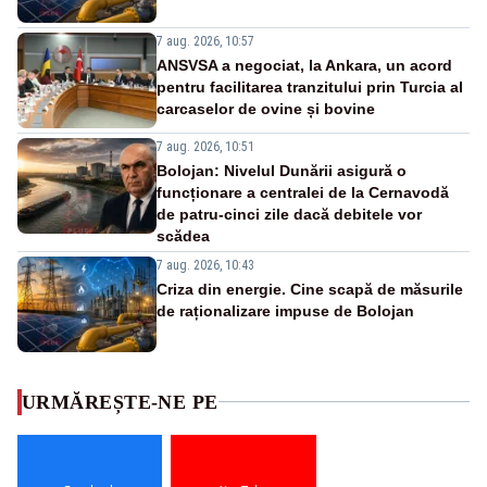
7 aug. 2026, 10:57
ANSVSA a negociat, la Ankara, un acord
pentru facilitarea tranzitului prin Turcia al
carcaselor de ovine și bovine
7 aug. 2026, 10:51
Bolojan: Nivelul Dunării asigură o
funcționare a centralei de la Cernavodă
de patru-cinci zile dacă debitele vor
scădea
7 aug. 2026, 10:43
Criza din energie. Cine scapă de măsurile
de raționalizare impuse de Bolojan
URMĂREȘTE-NE PE