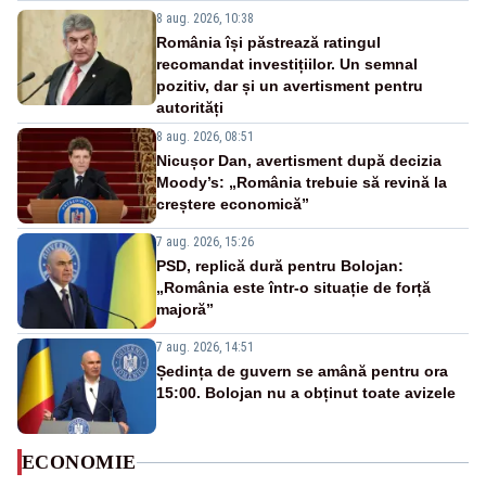
8 aug. 2026, 10:38
România își păstrează ratingul
recomandat investițiilor. Un semnal
pozitiv, dar și un avertisment pentru
autorități
8 aug. 2026, 08:51
Nicușor Dan, avertisment după decizia
Moody’s: „România trebuie să revină la
creștere economică”
7 aug. 2026, 15:26
PSD, replică dură pentru Bolojan:
„România este într-o situație de forță
majoră”
7 aug. 2026, 14:51
Ședința de guvern se amână pentru ora
15:00. Bolojan nu a obținut toate avizele
ECONOMIE