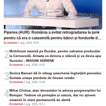
Piperea (AUR): România a evitat retrogradarea la junk
pentru că era o catastrofă pentru bănci și fondurile de
Economie
·
2 aug. 2026, 10:01
pensii
2
Mobilizare masivă pe Dunăre, pentru salvarea producției
la Cernavodă. Armata va detona o stâncă și va devia apa
fluviului - IMAGINI AERIENE
Economie
-
2 aug. 2026, 10:07
3
Dorina Barcari dă în vileag șmecheria înghețării pensiilor.
Sumele uriașe pierdute de fiecare român
Economie
-
2 aug. 2026, 10:09
4
Mihai Chirica, atac devastator la adresa progresiștilor lui
Bolojan: Trebuie să protejăm și natura, dar nu șținem
omaneii în stare permanentă de alertă
Economie
-
2 aug. 2026, 10:12