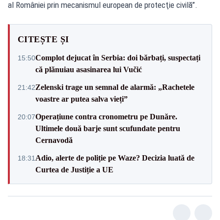
al României prin mecanismul european de protecţie civilă”.
CITEȘTE ȘI
Complot dejucat în Serbia: doi bărbați, suspectați
15:50
că plănuiau asasinarea lui Vučić
Zelenski trage un semnal de alarmă: „Rachetele
21:42
voastre ar putea salva vieți”
Operațiune contra cronometru pe Dunăre.
20:07
Ultimele două barje sunt scufundate pentru
Cernavodă
Adio, alerte de poliție pe Waze? Decizia luată de
18:31
Curtea de Justiție a UE