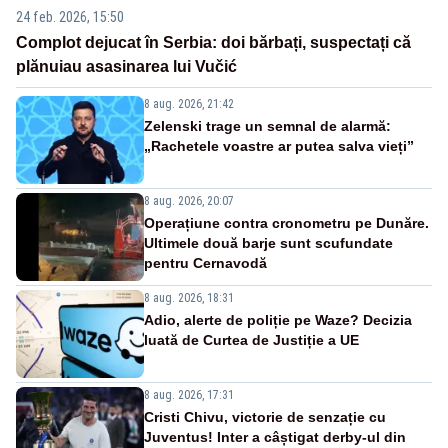
24 feb. 2026, 15:50
Complot dejucat în Serbia: doi bărbați, suspectați că
plănuiau asasinarea lui Vučić
8 aug. 2026, 21:42
Zelenski trage un semnal de alarmă:
„Rachetele voastre ar putea salva vieți”
8 aug. 2026, 20:07
Operațiune contra cronometru pe Dunăre.
Ultimele două barje sunt scufundate
pentru Cernavodă
8 aug. 2026, 18:31
Adio, alerte de poliție pe Waze? Decizia
luată de Curtea de Justiție a UE
8 aug. 2026, 17:31
Cristi Chivu, victorie de senzație cu
Juventus! Inter a câștigat derby-ul din