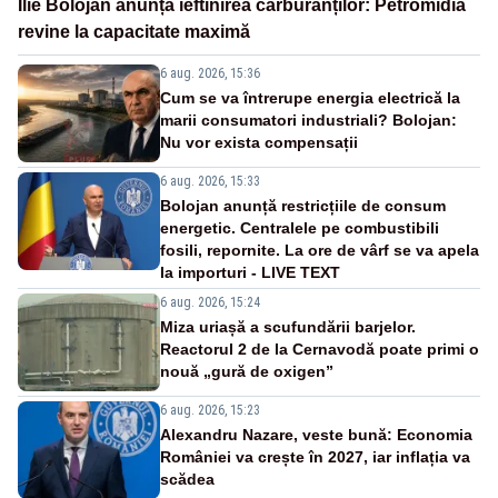
Ilie Bolojan anunță ieftinirea carburanților: Petromidia
revine la capacitate maximă
6 aug. 2026, 15:36
Cum se va întrerupe energia electrică la
marii consumatori industriali? Bolojan:
Nu vor exista compensații
6 aug. 2026, 15:33
Bolojan anunță restricțiile de consum
energetic. Centralele pe combustibili
fosili, repornite. La ore de vârf se va apela
la importuri - LIVE TEXT
6 aug. 2026, 15:24
Miza uriașă a scufundării barjelor.
Reactorul 2 de la Cernavodă poate primi o
nouă „gură de oxigen”
6 aug. 2026, 15:23
Alexandru Nazare, veste bună: Economia
României va crește în 2027, iar inflația va
scădea