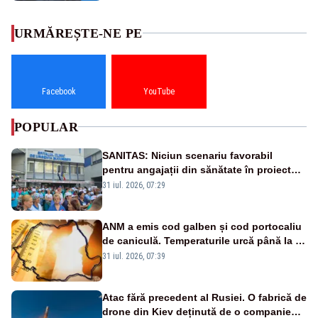
URMĂREȘTE-NE PE
Facebook
YouTube
POPULAR
SANITAS: Niciun scenariu favorabil
pentru angajații din sănătate în proiectul
Legii salarizării
31 iul. 2026, 07:29
ANM a emis cod galben și cod portocaliu
de caniculă. Temperaturile urcă până la 38
de grade, iar nopțile devin tropicale
31 iul. 2026, 07:39
Atac fără precedent al Rusiei. O fabrică de
drone din Kiev deținută de o companie