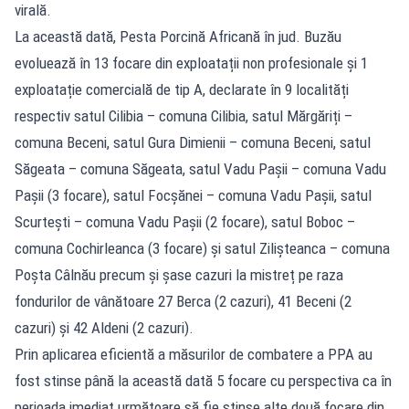
virală.
La această dată, Pesta Porcină Africană în jud. Buzău
evoluează în 13 focare din exploatații non profesionale și 1
exploatație comercială de tip A, declarate în 9 localități
respectiv satul Cilibia – comuna Cilibia, satul Mărgăriți –
comuna Beceni, satul Gura Dimienii – comuna Beceni, satul
Săgeata – comuna Săgeata, satul Vadu Pașii – comuna Vadu
Pașii (3 focare), satul Focșănei – comuna Vadu Pașii, satul
Scurtești – comuna Vadu Pașii (2 focare), satul Boboc –
comuna Cochirleanca (3 focare) și satul Zilișteanca – comuna
Poșta Câlnău precum și șase cazuri la mistreț pe raza
fondurilor de vânătoare 27 Berca (2 cazuri), 41 Beceni (2
cazuri) și 42 Aldeni (2 cazuri).
Prin aplicarea eficientă a măsurilor de combatere a PPA au
fost stinse până la această dată 5 focare cu perspectiva ca în
perioada imediat următoare să fie stinse alte două focare din