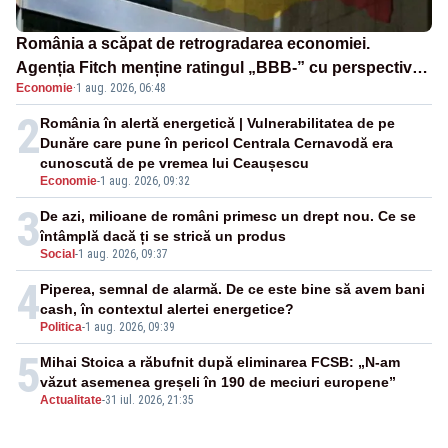
România a scăpat de retrogradarea economiei.
Agenția Fitch menține ratingul „BBB-” cu perspectivă
Economie
·
1 aug. 2026, 06:48
negativă
2
România în alertă energetică | Vulnerabilitatea de pe
Dunăre care pune în pericol Centrala Cernavodă era
cunoscută de pe vremea lui Ceaușescu
Economie
-
1 aug. 2026, 09:32
3
De azi, milioane de români primesc un drept nou. Ce se
întâmplă dacă ți se strică un produs
Social
-
1 aug. 2026, 09:37
4
Piperea, semnal de alarmă. De ce este bine să avem bani
cash, în contextul alertei energetice?
Politica
-
1 aug. 2026, 09:39
5
Mihai Stoica a răbufnit după eliminarea FCSB: „N-am
văzut asemenea greșeli în 190 de meciuri europene”
Actualitate
-
31 iul. 2026, 21:35