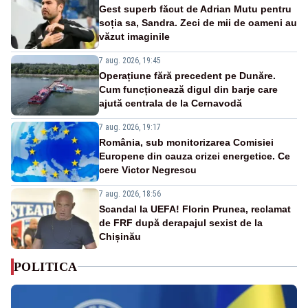
Gest superb făcut de Adrian Mutu pentru
soția sa, Sandra. Zeci de mii de oameni au
văzut imaginile
7 aug. 2026, 19:45
Operațiune fără precedent pe Dunăre.
Cum funcționează digul din barje care
ajută centrala de la Cernavodă
7 aug. 2026, 19:17
România, sub monitorizarea Comisiei
Europene din cauza crizei energetice. Ce
cere Victor Negrescu
7 aug. 2026, 18:56
Scandal la UEFA! Florin Prunea, reclamat
de FRF după derapajul sexist de la
Chișinău
POLITICA