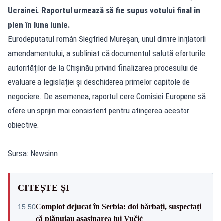
Ucrainei. Raportul urmează să fie supus votului final în
plen în luna iunie.
Eurodeputatul român Siegfried Mureșan, unul dintre inițiatorii
amendamentului, a subliniat că documentul salută eforturile
autorităților de la Chișinău privind finalizarea procesului de
evaluare a legislației și deschiderea primelor capitole de
negociere. De asemenea, raportul cere Comisiei Europene să
ofere un sprijin mai consistent pentru atingerea acestor
obiective.
Sursa: Newsinn
CITEȘTE ȘI
Complot dejucat în Serbia: doi bărbați, suspectați
15:50
că plănuiau asasinarea lui Vučić