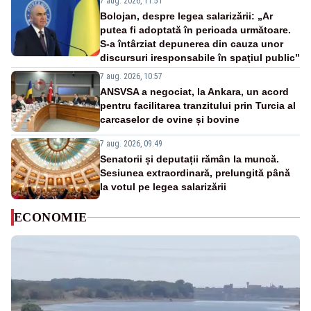
7 aug. 2026, 11:51
Bolojan, despre legea salarizării: „Ar
putea fi adoptată în perioada următoare.
S-a întârziat depunerea din cauza unor
discursuri iresponsabile în spaţiul public”
7 aug. 2026, 10:57
ANSVSA a negociat, la Ankara, un acord
pentru facilitarea tranzitului prin Turcia al
carcaselor de ovine și bovine
7 aug. 2026, 09:49
Senatorii și deputații rămân la muncă.
Sesiunea extraordinară, prelungită până
la votul pe legea salarizării
ECONOMIE