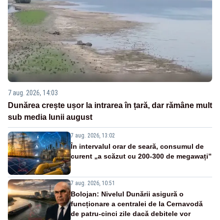
7 aug. 2026, 14:03
Dunărea crește ușor la intrarea în țară, dar rămâne mult
sub media lunii august
7 aug. 2026, 13:02
În intervalul orar de seară, consumul de
curent „a scăzut cu 200-300 de megawați”
7 aug. 2026, 10:51
Bolojan: Nivelul Dunării asigură o
funcționare a centralei de la Cernavodă
de patru-cinci zile dacă debitele vor