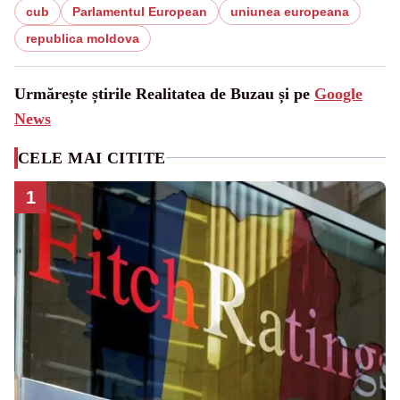
cub
Parlamentul European
uniunea europeana
republica moldova
Urmărește știrile Realitatea de Buzau și pe
Google
News
CELE MAI CITITE
1