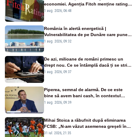
economiei. Agenția Fitch menține ratingul
„BBB-” cu perspectivă negativă
1 aug. 2026, 06:48
România în alertă energetică |
Vulnerabilitatea de pe Dunăre care pune
în pericol Centrala Cernavodă era
1 aug. 2026, 09:32
cunoscută de pe vremea lui Ceaușescu
De azi, milioane de români primesc un
drept nou. Ce se întâmplă dacă ți se strică
un produs
1 aug. 2026, 09:37
Piperea, semnal de alarmă. De ce este
bine să avem bani cash, în contextul
alertei energetice?
1 aug. 2026, 09:39
Mihai Stoica a răbufnit după eliminarea
FCSB: „N-am văzut asemenea greșeli în
190 de meciuri europene”
31 iul. 2026, 21:35