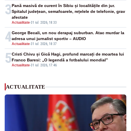
3
Pană masivă de curent în Sibiu și localitățile din jur.
Spitalul județean, semafoarele, rețelele de telefonie, grav
afectate
Actualitate
-
31 iul. 2026, 18:33
4
George Becali, un nou derapaj suburban. Atac murdar la
adresa unui jurnalist sportiv – AUDIO
Actualitate
-
31 iul. 2026, 18:37
5
Cristi Chivu și Gică Hagi, profund marcați de moartea lui
Franco Baresi: „O legendă a fotbalului mondial”
Actualitate
-
31 iul. 2026, 17:46
ACTUALITATE