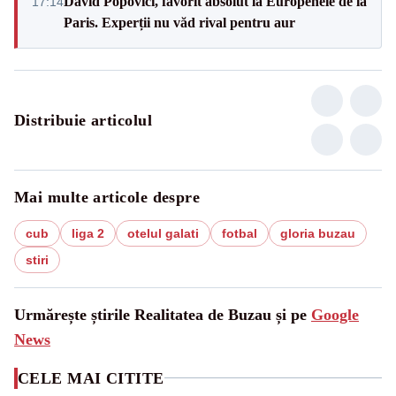
David Popovici, favorit absolut la Europenele de la
17:14
Paris. Experții nu văd rival pentru aur
Distribuie articolul
Mai multe articole despre
cub
liga 2
otelul galati
fotbal
gloria buzau
stiri
Urmărește știrile Realitatea de Buzau și pe
Google
News
CELE MAI CITITE