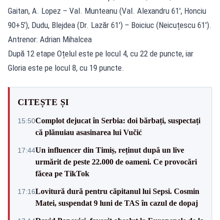
Gaitan, A. Lopez – Val. Munteanu (Val. Alexandru 61′, Honciu
90+5′), Dudu, Blejdea (Dr. Lazăr 61′) – Boiciuc (Neicuțescu 61′).
Antrenor: Adrian Mihalcea
După 12 etape Oțelul este pe locul 4, cu 22 de puncte, iar
Gloria este pe locul 8, cu 19 puncte.
CITEȘTE ȘI
Complot dejucat în Serbia: doi bărbați, suspectați
15:50
că plănuiau asasinarea lui Vučić
Un influencer din Timiș, reținut după un live
17:44
urmărit de peste 22.000 de oameni. Ce provocări
făcea pe TikTok
Lovitură dură pentru căpitanul lui Sepsi. Cosmin
17:16
Matei, suspendat 9 luni de TAS în cazul de dopaj