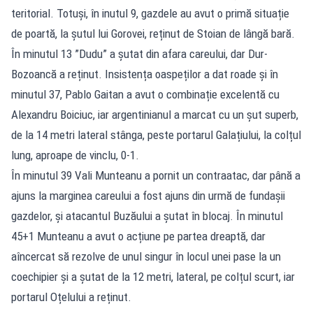
teritorial. Totuși, în inutul 9, gazdele au avut o primă situație
de poartă, la șutul lui Gorovei, reținut de Stoian de lângă bară.
În minutul 13 ”Dudu” a șutat din afara careului, dar Dur-
Bozoancă a reținut. Insistența oaspeților a dat roade și în
minutul 37, Pablo Gaitan a avut o combinație excelentă cu
Alexandru Boiciuc, iar argentinianul a marcat cu un șut superb,
de la 14 metri lateral stânga, peste portarul Galațiului, la colțul
lung, aproape de vinclu, 0-1.
În minutul 39 Vali Munteanu a pornit un contraatac, dar până a
ajuns la marginea careului a fost ajuns din urmă de fundașii
gazdelor, și atacantul Buzăului a șutat în blocaj. În minutul
45+1 Munteanu a avut o acțiune pe partea dreaptă, dar
aîncercat să rezolve de unul singur în locul unei pase la un
coechipier și a șutat de la 12 metri, lateral, pe colțul scurt, iar
portarul Oțelului a reținut.