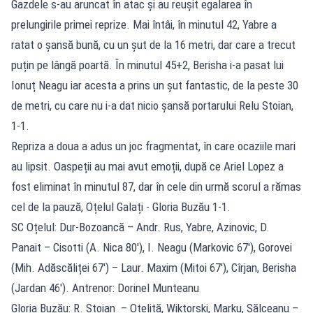
Gazdele s-au aruncat în atac și au reușit egalarea în
prelungirile primei reprize. Mai întâi, în minutul 42, Yabre a
ratat o șansă bună, cu un șut de la 16 metri, dar care a trecut
puțin pe lângă poartă. În minutul 45+2, Berisha i-a pasat lui
Ionuț Neagu iar acesta a prins un șut fantastic, de la peste 30
de metri, cu care nu i-a dat nicio șansă portarului Relu Stoian,
1-1.
Repriza a doua a adus un joc fragmentat, în care ocaziile mari
au lipsit. Oaspeții au mai avut emoții, după ce Ariel Lopez a
fost eliminat în minutul 87, dar în cele din urmă scorul a rămas
cel de la pauză, Oțelul Galați - Gloria Buzău 1-1.
SC Oțelul: Dur-Bozoancă – Andr. Rus, Yabre, Azinovic, D.
Panait – Cisotti (A. Nica 80′), I. Neagu (Markovic 67′), Gorovei
(Mih. Adăscăliței 67′) – Laur. Maxim (Mitoi 67′), Cîrjan, Berisha
(Jardan 46′). Antrenor: Dorinel Munteanu
Gloria Buzău: R. Stoian – Oteliță, Wiktorski, Marku, Sălceanu –