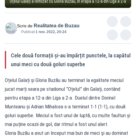
Oțelul Galați a remizat cu Gloria Buzău, în etapa a 12-a din Liga a 2-a
Realitatea de Buzau
Scris de
Publicat:
1 nov. 2022, 20:24
Cele două formații și-au împărțit punctele, la capătul
unui meci cu două goluri superbe
Oțelul Galați și Gloria Buzău au terminat la egalitate meciul
jucat marți seara pe stadionul ”Oțelul” din Galați, contând
pentru etapa a 12-a din Liga a 2-a. Duelul dintre Dorinel
Munteanu și Adrian Mihalcea s-a terminat 1-1 (1-1), cu două
goluri superbe. Meciul a fost unul de luptă, cu multe faulturi și
mai puține ocazii de gol, dar ritmul a fost unul alert.
Gloria Buzău a avut un început mai bun de meci și au dominat