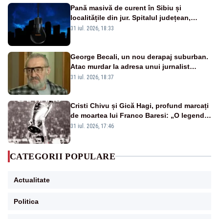
Pană masivă de curent în Sibiu și
localitățile din jur. Spitalul județean,
semafoarele, rețelele de telefonie, grav
31 iul. 2026, 18:33
afectate
George Becali, un nou derapaj suburban.
Atac murdar la adresa unui jurnalist
sportiv – AUDIO
31 iul. 2026, 18:37
Cristi Chivu și Gică Hagi, profund marcați
de moartea lui Franco Baresi: „O legendă
a fotbalului mondial”
31 iul. 2026, 17:46
CATEGORII POPULARE
Actualitate
Politica