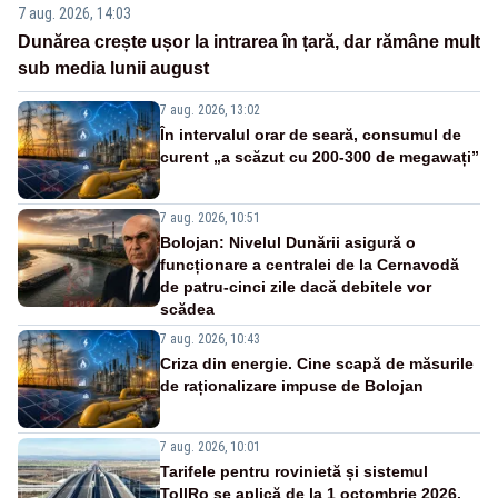
7 aug. 2026, 14:03
Dunărea crește ușor la intrarea în țară, dar rămâne mult
sub media lunii august
7 aug. 2026, 13:02
În intervalul orar de seară, consumul de
curent „a scăzut cu 200-300 de megawați”
7 aug. 2026, 10:51
Bolojan: Nivelul Dunării asigură o
funcționare a centralei de la Cernavodă
de patru-cinci zile dacă debitele vor
scădea
7 aug. 2026, 10:43
Criza din energie. Cine scapă de măsurile
de raționalizare impuse de Bolojan
7 aug. 2026, 10:01
Tarifele pentru rovinietă și sistemul
TollRo se aplică de la 1 octombrie 2026.