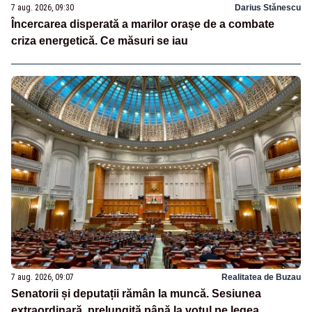
7 aug. 2026, 09:30
Darius Stănescu
Încercarea disperată a marilor orașe de a combate
criza energetică. Ce măsuri se iau
7 aug. 2026, 09:07
Realitatea de Buzau
Senatorii și deputații rămân la muncă. Sesiunea
extraordinară, prelungită până la votul pe legea