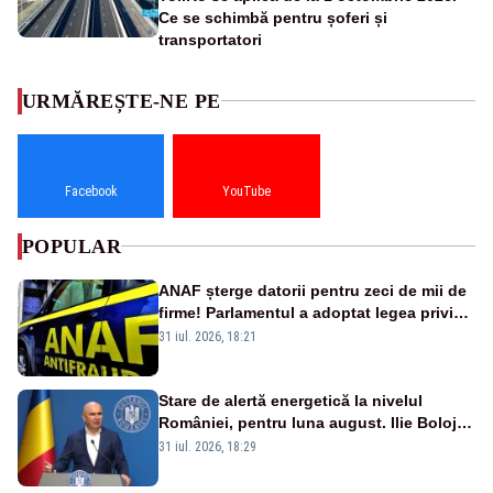
Ce se schimbă pentru șoferi și
transportatori
URMĂREȘTE-NE PE
Facebook
YouTube
POPULAR
ANAF șterge datorii pentru zeci de mii de
firme! Parlamentul a adoptat legea privind
amnistia fiscală
31 iul. 2026, 18:21
Stare de alertă energetică la nivelul
României, pentru luna august. Ilie Bolojan
a anunțat importuri și posibile restricții –
31 iul. 2026, 18:29
VIDEO