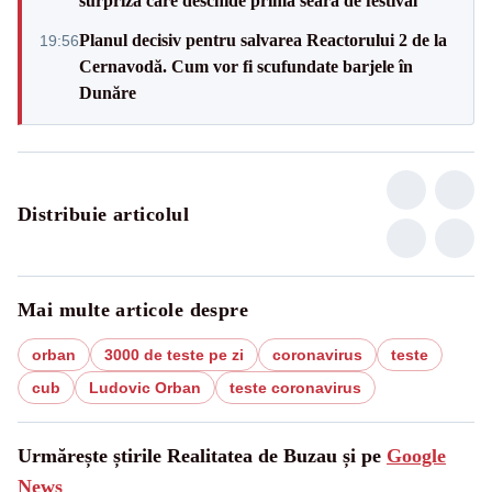
surpriză care deschide prima seară de festival
Planul decisiv pentru salvarea Reactorului 2 de la
19:56
Cernavodă. Cum vor fi scufundate barjele în
Dunăre
Distribuie articolul
Mai multe articole despre
orban
3000 de teste pe zi
coronavirus
teste
cub
Ludovic Orban
teste coronavirus
Urmărește știrile Realitatea de Buzau și pe
Google
News