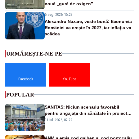
nouă „gură de oxigen”
6 aug. 2026, 15:23
Alexandru Nazare, veste bună: Economia
României va crește în 2027, iar inflația va
scădea
URMĂREȘTE-NE PE
Facebook
YouTube
POPULAR
SANITAS: Niciun scenariu favorabil
pentru angajații din sănătate în proiectul
Legii salarizării
31 iul. 2026, 07:29
ANM a emis cod galben și cod portocaliu