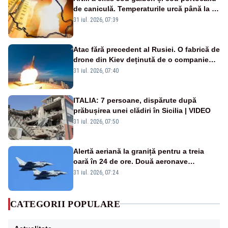
de caniculă. Temperaturile urcă până la 38
de grade, iar nopțile devin tropicale
31 iul. 2026, 07:39
Atac fără precedent al Rusiei. O fabrică de
drone din Kiev deținută de o companie
americană, distrusă de o rachetă
31 iul. 2026, 07:40
rusească
ITALIA: 7 persoane, dispărute după
prăbușirea unei clădiri în Sicilia | VIDEO
31 iul. 2026, 07:50
Alertă aeriană la graniță pentru a treia
oară în 24 de ore. Două aeronave
Eurofighter britanice au fost ridicate de la
31 iul. 2026, 07:24
sol
CATEGORII POPULARE