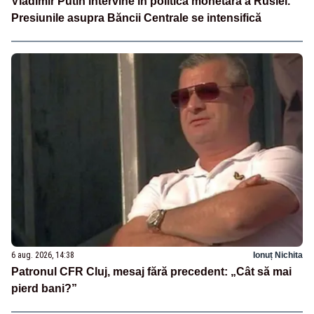
Vladimir Putin intervine în politica monetară a Rusiei.
Presiunile asupra Băncii Centrale se intensifică
6 aug. 2026, 14:38
Ionuț Nichita
Patronul CFR Cluj, mesaj fără precedent: „Cât să mai
pierd bani?”