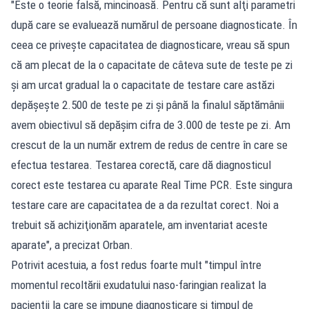
"Este o teorie falsă, mincinoasă. Pentru că sunt alţi parametri
după care se evaluează numărul de persoane diagnosticate. În
ceea ce priveşte capacitatea de diagnosticare, vreau să spun
că am plecat de la o capacitate de câteva sute de teste pe zi
şi am urcat gradual la o capacitate de testare care astăzi
depăşeşte 2.500 de teste pe zi şi până la finalul săptămânii
avem obiectivul să depăşim cifra de 3.000 de teste pe zi. Am
crescut de la un număr extrem de redus de centre în care se
efectua testarea. Testarea corectă, care dă diagnosticul
corect este testarea cu aparate Real Time PCR. Este singura
testare care are capacitatea de a da rezultat corect. Noi a
trebuit să achiziţionăm aparatele, am inventariat aceste
aparate", a precizat Orban.
Potrivit acestuia, a fost redus foarte mult "timpul între
momentul recoltării exudatului naso-faringian realizat la
pacienţii la care se impune diagnosticare şi timpul de