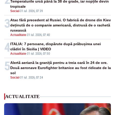
Temperaturile urcă până la 38 de grade, iar nopțile devin
tropicale
Social
-
31 iul. 2026, 07:39
3
Atac fără precedent al Rusiei. O fabrică de drone din Kiev
deținută de o companie americană, distrusă de o rachetă
rusească
Actualitate
-
31 iul. 2026, 07:40
4
ITALIA: 7 persoane, dispărute după prăbușirea unei
clădiri în Sicilia | VIDEO
Actualitate
-
31 iul. 2026, 07:50
5
Alertă aeriană la graniță pentru a treia oară în 24 de ore.
Două aeronave Eurofighter britanice au fost ridicate de la
sol
Social
-
31 iul. 2026, 07:24
ACTUALITATE