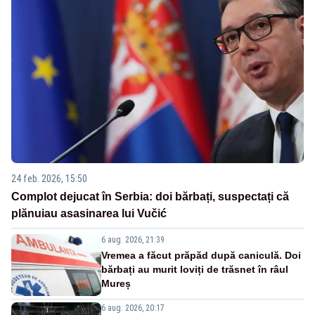
24 feb. 2026, 15:50
Complot dejucat în Serbia: doi bărbați, suspectați că
plănuiau asasinarea lui Vučić
6 aug. 2026, 21:39
Vremea a făcut prăpăd după caniculă. Doi
bărbați au murit loviți de trăsnet în râul
Mureș
6 aug. 2026, 20:17