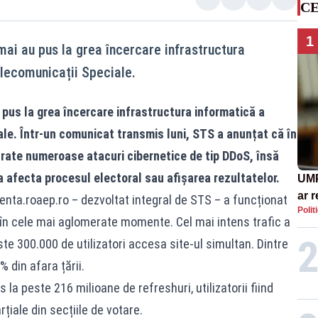
CE
1
mai au pus la grea încercare infrastructura
elecomunicații Speciale.
 pus la grea încercare infrastructura informatică a
ale. Într-un comunicat transmis luni, STS a anunțat că în
strate numeroase atacuri cibernetice de tip DDoS, însă
a afecta procesul electoral sau afișarea rezultatelor.
UMP
ar 
rezenta.roaep.ro – dezvoltat integral de STS – a funcționat
Polit
Rom
i în cele mai aglomerate momente. Cel mai intens trafic a
cont
ste 300.000 de utilizatori accesa site-ul simultan. Dintre
eco
 din afara țării.
s la peste 216 milioane de refreshuri, utilizatorii fiind
rțiale din secțiile de votare.