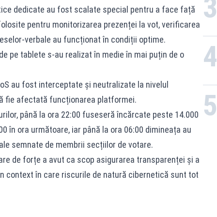
ice dedicate au fost scalate special pentru a face față
olosite pentru monitorizarea prezenței la vot, verificarea
eselor-verbale au funcționat în condiții optime.
 de pe tablete s-au realizat în medie în mai puțin de o
S au fost interceptate și neutralizate la nivelul
ă fie afectată funcționarea platformei.
urilor, până la ora 22:00 fuseseră încărcate peste 14.000
0 în ora următoare, iar până la ora 06:00 dimineața au
le semnate de membrii secțiilor de votare.
re de forțe a avut ca scop asigurarea transparenței și a
-un context în care riscurile de natură cibernetică sunt tot