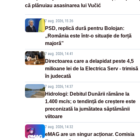
că plănuiau asasinarea lui Vučić
7 aug. 2026, 15:26
PSD, replică dură pentru Bolojan:
„România este într-o situație de forță
majoră”
7 aug. 2026, 14:41
Directoarea care a delapidat peste 4,5
milioane lei de la Electrica Serv - trimisă
în judecată
7 aug. 2026, 14:37
Hidrologi: Debitul Dunării rămâne la
1.400 mc/s; o tendință de creștere este
preconizată la jumătatea săptămânii
viitoare
7 aug. 2026, 14:32
eMAG are un singur acționar. Comisia