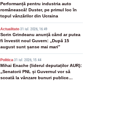
3
Performanță pentru industria auto
românească! Duster, pe primul loc în
topul vânzărilor din Ucraina
4
Actualitate
-
31 iul. 2026, 16:49
Sorin Grindeanu anunță când ar putea
fi învestit noul Guvern: „După 15
august sunt șanse mai mari”
5
Politica
-
31 iul. 2026, 15:44
Mihai Enache (liderul deputaților AUR):
„Senatorii PNL și Guvernul vor să
scoată la vânzare bunuri publice
pentru a stinge datoriile pentru
vaccinurile Pfizer!”