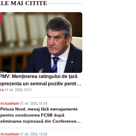
LE MAI CITITE
MV: Menținerea ratingului de țară
reprezenta un semnal pozitiv pentru
ica
·
31 iul. 2026, 15:51
ânia. Autoritățile trebuie să
inue consolidarea stabilității
2
Actualitate
-
31 iul. 2026, 15:54
nomice și financiare
Peluza Nord, mesaj fără menajamente
pentru conducerea FCSB după
eliminarea rușinoasă din Conference
League
Actualitate
-
31 iul. 2026, 16:20