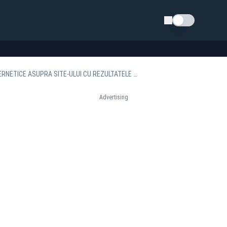
Schimba tema
NOAPTE DE FOC PENTRU STS DE ALEGERI! INSTITUȚIA A BLOCAT TOATE ATACURILE CIBERNETICE ASUPRA SITE-ULUI CU REZULTATELE TURULUI DOI
Advertising