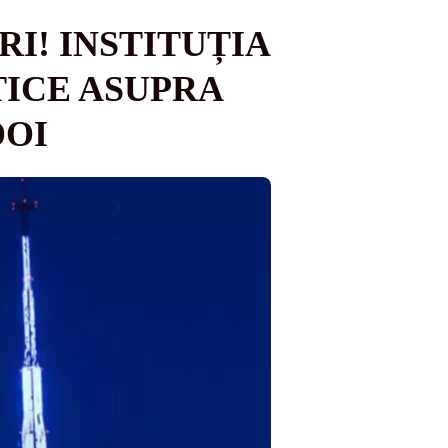
I! INSTITUȚIA
TICE ASUPRA
DOI