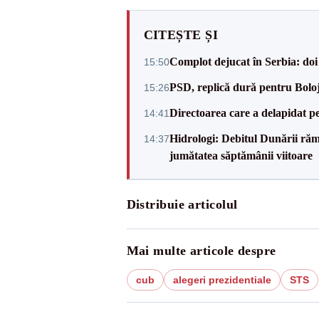
CITEȘTE ȘI
Complot dejucat în Serbia: doi 
15:50
PSD, replică dură pentru Boloj
15:26
Directoarea care a delapidat pes
14:41
Hidrologi: Debitul Dunării rămâ
14:37
jumătatea săptămânii viitoare
Distribuie articolul
Mai multe articole despre
cub
alegeri prezidentiale
STS