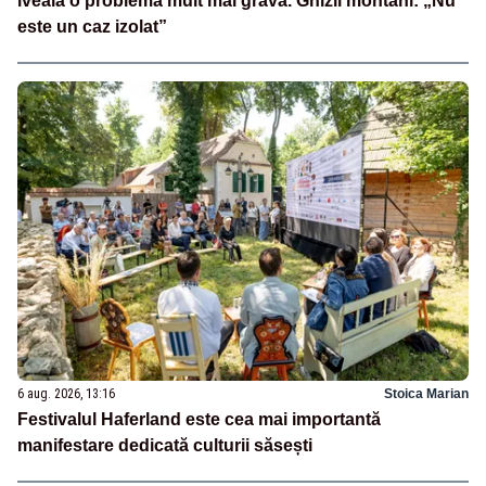
iveală o problemă mult mai gravă. Ghizii montani: „Nu
este un caz izolat”
6 aug. 2026, 13:16
Stoica Marian
Festivalul Haferland este cea mai importantă
manifestare dedicată culturii săsești