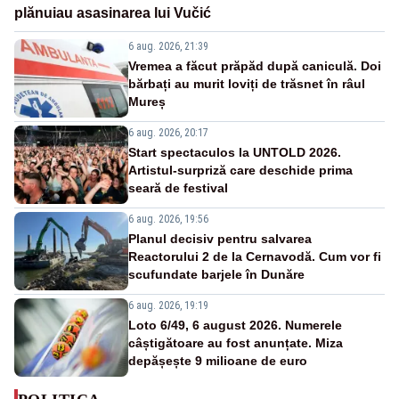
plănuiau asasinarea lui Vučić
6 aug. 2026, 21:39
Vremea a făcut prăpăd după caniculă. Doi
bărbați au murit loviți de trăsnet în râul
Mureș
6 aug. 2026, 20:17
Start spectaculos la UNTOLD 2026.
Artistul-surpriză care deschide prima
seară de festival
6 aug. 2026, 19:56
Planul decisiv pentru salvarea
Reactorului 2 de la Cernavodă. Cum vor fi
scufundate barjele în Dunăre
6 aug. 2026, 19:19
Loto 6/49, 6 august 2026. Numerele
câștigătoare au fost anunțate. Miza
depășește 9 milioane de euro