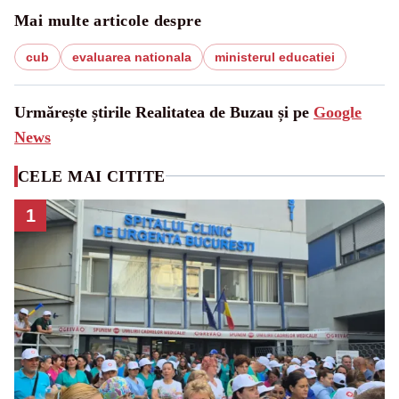
Mai multe articole despre
cub
evaluarea nationala
ministerul educatiei
Urmărește știrile Realitatea de Buzau și pe
Google
News
CELE MAI CITITE
1