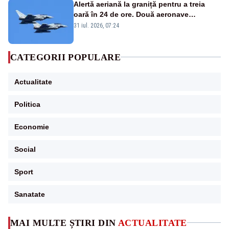
Alertă aeriană la graniță pentru a treia
oară în 24 de ore. Două aeronave
Eurofighter britanice au fost ridicate de la
31 iul. 2026, 07:24
sol
CATEGORII POPULARE
Actualitate
Politica
Economie
Social
Sport
Sanatate
MAI MULTE ȘTIRI DIN
ACTUALITATE