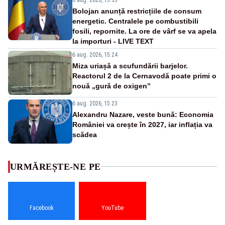
Bolojan anunță restricțiile de consum
energetic. Centralele pe combustibili
fosili, repornite. La ore de vârf se va apela
la importuri - LIVE TEXT
6 aug. 2026, 15:24
Miza uriașă a scufundării barjelor.
Reactorul 2 de la Cernavodă poate primi o
nouă „gură de oxigen”
6 aug. 2026, 15:23
Alexandru Nazare, veste bună: Economia
României va crește în 2027, iar inflația va
scădea
URMĂREȘTE-NE PE
Facebook
YouTube