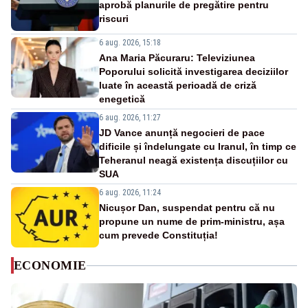
aprobă planurile de pregătire pentru
riscuri
6 aug. 2026, 15:18
Ana Maria Păcuraru: Televiziunea
Poporului solicită investigarea deciziilor
luate în această perioadă de criză
enegetică
6 aug. 2026, 11:27
JD Vance anunță negocieri de pace
dificile și îndelungate cu Iranul, în timp ce
Teheranul neagă existența discuțiilor cu
SUA
6 aug. 2026, 11:24
Nicușor Dan, suspendat pentru că nu
propune un nume de prim-ministru, așa
cum prevede Constituția!
ECONOMIE