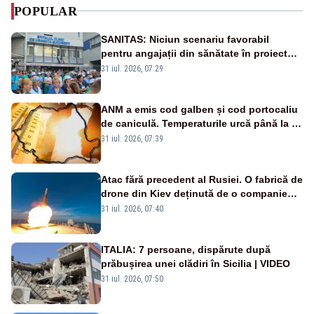
POPULAR
SANITAS: Niciun scenariu favorabil
pentru angajații din sănătate în proiectul
Legii salarizării
31 iul. 2026, 07:29
ANM a emis cod galben și cod portocaliu
de caniculă. Temperaturile urcă până la 38
de grade, iar nopțile devin tropicale
31 iul. 2026, 07:39
Atac fără precedent al Rusiei. O fabrică de
drone din Kiev deținută de o companie
americană, distrusă de o rachetă
31 iul. 2026, 07:40
rusească
ITALIA: 7 persoane, dispărute după
prăbușirea unei clădiri în Sicilia | VIDEO
31 iul. 2026, 07:50