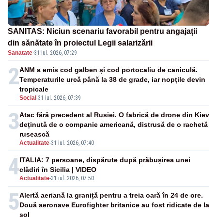
SANITAS: Niciun scenariu favorabil pentru angajații
din sănătate în proiectul Legii salarizării
Sanatate
·
31 iul. 2026, 07:29
2
ANM a emis cod galben și cod portocaliu de caniculă.
Temperaturile urcă până la 38 de grade, iar nopțile devin
tropicale
Social
-
31 iul. 2026, 07:39
3
Atac fără precedent al Rusiei. O fabrică de drone din Kiev
deținută de o companie americană, distrusă de o rachetă
rusească
Actualitate
-
31 iul. 2026, 07:40
4
ITALIA: 7 persoane, dispărute după prăbușirea unei
clădiri în Sicilia | VIDEO
Actualitate
-
31 iul. 2026, 07:50
5
Alertă aeriană la graniță pentru a treia oară în 24 de ore.
Două aeronave Eurofighter britanice au fost ridicate de la
sol