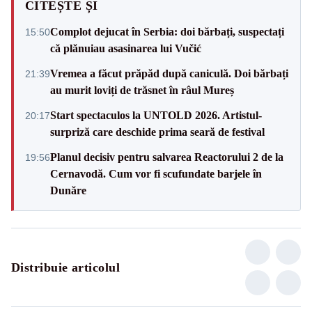
CITEȘTE ȘI
Complot dejucat în Serbia: doi bărbați, suspectați
15:50
că plănuiau asasinarea lui Vučić
Vremea a făcut prăpăd după caniculă. Doi bărbați
21:39
au murit loviți de trăsnet în râul Mureș
Start spectaculos la UNTOLD 2026. Artistul-
20:17
surpriză care deschide prima seară de festival
Planul decisiv pentru salvarea Reactorului 2 de la
19:56
Cernavodă. Cum vor fi scufundate barjele în
Dunăre
Distribuie articolul