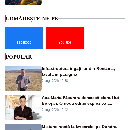
URMĂREȘTE-NE PE
Facebook
YouTube
POPULAR
Infrastructura irigațiilor din România,
lăsată în paragină
2 aug. 2026, 15:38
Ana Maria Păcuraru demască planul lui
Bolojan. O nouă ediție explozivă a
emisiunii „Miza Zilei” la Realitatea PLUS
2 aug. 2026, 15:42
Misiune ratată la Izvoarele, pe Dunăre: