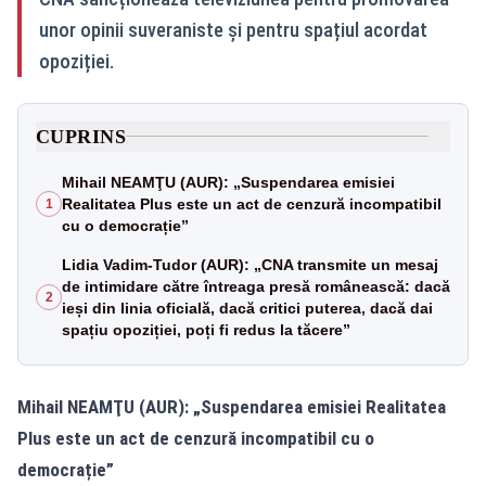
unor opinii suveraniste și pentru spațiul acordat
opoziției.
CUPRINS
Mihail NEAMŢU (AUR): „Suspendarea emisiei
Realitatea Plus este un act de cenzură incompatibil
1
cu o democrație”
Lidia Vadim-Tudor (AUR): „CNA transmite un mesaj
de intimidare către întreaga presă românească: dacă
2
ieși din linia oficială, dacă critici puterea, dacă dai
spațiu opoziției, poți fi redus la tăcere”
Mihail NEAMŢU (AUR): „Suspendarea emisiei Realitatea
Plus este un act de cenzură incompatibil cu o
democrație”