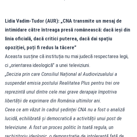
Lidia Vadim-Tudor (AUR): „CNA transmite un mesaj de
intimidare către întreaga presă românească: dacă ieși din
linia oficială, dacă critici puterea, dacă dai spațiu
opoziției, poți fi redus la tăcere”
Aceasta susține că instituția nu mai judecă respectarea legii,
ci „orientarea ideologică” a unei televiziuni.
„Decizia prin care Consiliul Național al Audiovizualului a
suspendat emisia postului Realitatea Plus pentru trei ore
reprezintă unul dintre cele mai grave derapaje împotriva
libertății de exprimare din România ultimilor ani.
Ceea ce am văzut în cadrul ședinței CNA nu a fost o analiză
lucidă, echilibrată și democratică a activității unui post de
televiziune. A fost un proces politic în toată regula, un
rechizitoriu ideologic, o demonstrație de intoleranță față de