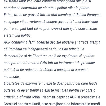
existența unor voci care contestă propaganda oficială și
narațiunea construită de sistemul politic aflat la putere.
Este extrem de grav că într-un stat membru al Uniunii Europene
se ajunge să se vorbească despre „execuția” unei televiziuni
pentru simplul fapt că nu promovează mesajele convenabile
sistemului politic.
AUR condamnă ferm această decizie abuzivă și atrage atenția
că România se îndepărtează periculos de principiile
democratice și de libertatea reală de exprimare. Nu putem
accepta transformarea CNA într-un instrument de presiune
politică și de reducere la tăcere a opoziției și a presei
incomode.
Libertatea de exprimare nu există doar pentru cei care laudă
puterea, ci ea ar trebui să existe mai ales pentru cei care o
critică”
, a afirmat Mihail Neamțu, deputat AUR și președintele
Comisiei pentru cultură, arte şi mijloace de informare în masă.