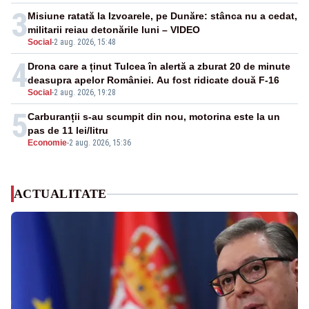
3
Misiune ratată la Izvoarele, pe Dunăre: stânca nu a cedat,
militarii reiau detonările luni – VIDEO
Social
-
2 aug. 2026, 15:48
4
Drona care a ținut Tulcea în alertă a zburat 20 de minute
deasupra apelor României. Au fost ridicate două F-16
Social
-
2 aug. 2026, 19:28
5
Carburanții s-au scumpit din nou, motorina este la un
pas de 11 lei/litru
Economie
-
2 aug. 2026, 15:36
ACTUALITATE