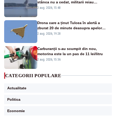
stânca nu a cedat, militarii reiau
detonările luni – VIDEO
2 aug. 2026, 15:48
Drona care a ținut Tulcea în alertă a
zburat 20 de minute deasupra apelor
României. Au fost ridicate două F-16
2 aug. 2026, 19:28
Carburanții s-au scumpit din nou,
motorina este la un pas de 11 lei/litru
2 aug. 2026, 15:36
CATEGORII POPULARE
Actualitate
Politica
Economie