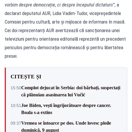
vorbim despre democrație, ci despre începutul dictaturii”
, a
declarat deputatul AUR, Lidia Vadim-Tudor, vicepreședintele
Comisiei pentru cultură, arte şi mijloace de informare în masă.
Cei doi reprezentanți AUR avertizează că sancționarea unei
televiziuni pentru orientarea editorială reprezintă un precedent
periculos pentru democrația românească și pentru libertatea
presei.
CITEȘTE ȘI
Complot dejucat în Serbia: doi bărbați, suspectați
15:50
că plănuiau asasinarea lui Vučić
Joe Biden, vești îngrijorătoare despre cancer.
10:51
Boala s-a extins
Vremea se întoarce pe dos. Unde lovesc ploile
09:37
duminică, 9 august