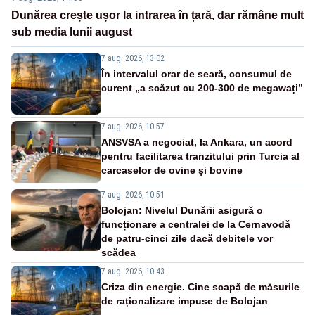
Dunărea crește ușor la intrarea în țară, dar rămâne mult
sub media lunii august
7 aug. 2026, 13:02
În intervalul orar de seară, consumul de
curent „a scăzut cu 200-300 de megawați”
7 aug. 2026, 10:57
ANSVSA a negociat, la Ankara, un acord
pentru facilitarea tranzitului prin Turcia al
carcaselor de ovine și bovine
7 aug. 2026, 10:51
Bolojan: Nivelul Dunării asigură o
funcționare a centralei de la Cernavodă
de patru-cinci zile dacă debitele vor
scădea
7 aug. 2026, 10:43
Criza din energie. Cine scapă de măsurile
de raționalizare impuse de Bolojan