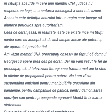
în situația absurdă în care unii membri CNA judecă nu
respectarea legii, ci orientarea ideologică a unei televiziuni.
Aceasta este definiția abuzului într-un regim care începe să
alunece periculos spre autoritarism.
Ceea ce deranjează, în realitate, este că există încă instituții
media care nu acceptă să devină simple anexe ale puterii și
ale aparatului prezidențial.
Am văzut membri CNA preocupați obsesiv de faptul că domnul
Georgescu apare prea des pe ecran. Dar nu i-am văzut la fel de
preocupați când televiziuni întregi s-au transformat ani la rând
în oficine de propagandă pentru putere. Nu i-am văzut
suspendând emisiuni pentru manipulările grosolane din
pandemie, pentru campaniile de panică, pentru demonizarea
opoziției sau pentru propaganda agresivă făcută în favoarea
sistemului.
Dubla măsură este evidentă și revoltătoare.