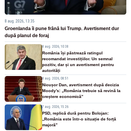
8 aug. 2026, 13:35
Groenlanda îi pune frână lui Trump. Avertisment dur
după planul de foraj
8 aug. 2026, 10:38
România își păstrează ratingul
recomandat investițiilor. Un semnal
pozitiv, dar și un avertisment pentru
autorități
8 aug. 2026, 08:51
Nicușor Dan, avertisment după decizia
Moody’s: „România trebuie să revină la
creștere economică”
7 aug. 2026, 15:26
PSD, replică dură pentru Bolojan:
„România este într-o situație de forță
majoră”