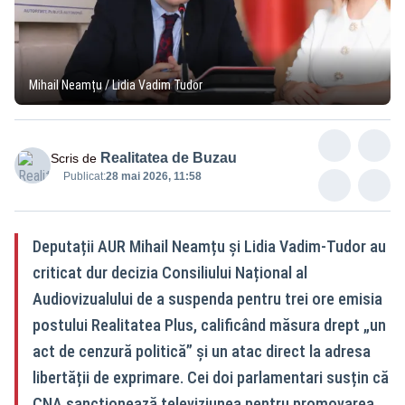
Mihail Neamțu / Lidia Vadim Tudor
Realitatea de Buzau
Scris de
Publicat:
28 mai 2026, 11:58
Deputații AUR Mihail Neamțu și Lidia Vadim-Tudor au
criticat dur decizia Consiliului Național al
Audiovizualului de a suspenda pentru trei ore emisia
postului Realitatea Plus, calificând măsura drept „un
act de cenzură politică” și un atac direct la adresa
libertății de exprimare. Cei doi parlamentari susțin că
CNA sancționează televiziunea pentru promovarea