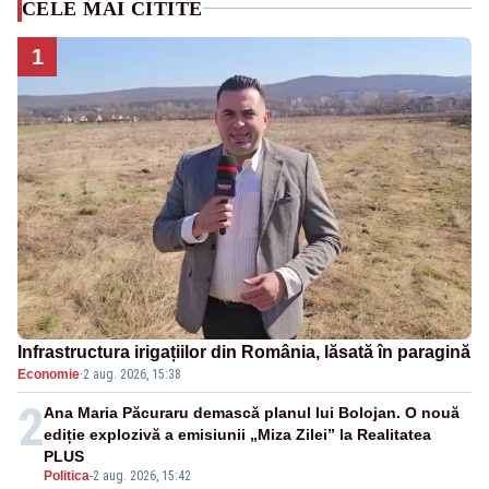
CELE MAI CITITE
1
Infrastructura irigațiilor din România, lăsată în paragină
Economie
·
2 aug. 2026, 15:38
2
Ana Maria Păcuraru demască planul lui Bolojan. O nouă
ediție explozivă a emisiunii „Miza Zilei” la Realitatea
PLUS
Politica
-
2 aug. 2026, 15:42