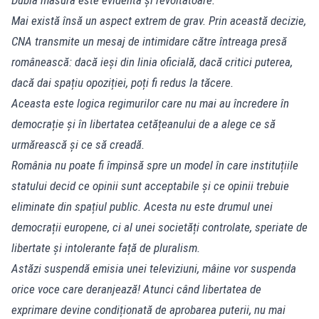
Mai există însă un aspect extrem de grav. Prin această decizie,
CNA transmite un mesaj de intimidare către întreaga presă
românească: dacă ieși din linia oficială, dacă critici puterea,
dacă dai spațiu opoziției, poți fi redus la tăcere.
Aceasta este logica regimurilor care nu mai au încredere în
democrație și în libertatea cetățeanului de a alege ce să
urmărească și ce să creadă.
România nu poate fi împinsă spre un model în care instituțiile
statului decid ce opinii sunt acceptabile și ce opinii trebuie
eliminate din spațiul public. Acesta nu este drumul unei
democrații europene, ci al unei societăți controlate, speriate de
libertate și intolerante față de pluralism.
Astăzi suspendă emisia unei televiziuni, mâine vor suspenda
orice voce care deranjează! Atunci când libertatea de
exprimare devine condiționată de aprobarea puterii, nu mai