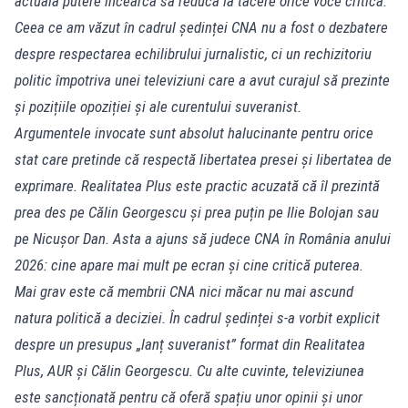
actuala putere încearcă să reducă la tăcere orice voce critică.
Ceea ce am văzut în cadrul ședinței CNA nu a fost o dezbatere
despre respectarea echilibrului jurnalistic, ci un rechizitoriu
politic împotriva unei televiziuni care a avut curajul să prezinte
și pozițiile opoziției și ale curentului suveranist.
Argumentele invocate sunt absolut halucinante pentru orice
stat care pretinde că respectă libertatea presei și libertatea de
exprimare. Realitatea Plus este practic acuzată că îl prezintă
prea des pe Călin Georgescu și prea puțin pe Ilie Bolojan sau
pe Nicușor Dan. Asta a ajuns să judece CNA în România anului
2026: cine apare mai mult pe ecran și cine critică puterea.
Mai grav este că membrii CNA nici măcar nu mai ascund
natura politică a deciziei. În cadrul ședinței s-a vorbit explicit
despre un presupus „lanț suveranist” format din Realitatea
Plus, AUR și Călin Georgescu. Cu alte cuvinte, televiziunea
este sancționată pentru că oferă spațiu unor opinii și unor