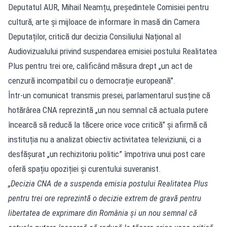
Deputatul AUR, Mihail Neamțu, președintele Comisiei pentru
cultură, arte şi mijloace de informare în masă din Camera
Deputaților, critică dur decizia Consiliului Național al
Audiovizualului privind suspendarea emisiei postului Realitatea
Plus pentru trei ore, calificând măsura drept „un act de
cenzură incompatibil cu o democrație europeană”.
Într-un comunicat transmis presei, parlamentarul susține că
hotărârea CNA reprezintă „un nou semnal că actuala putere
încearcă să reducă la tăcere orice voce critică” și afirmă că
instituția nu a analizat obiectiv activitatea televiziunii, ci a
desfășurat „un rechizitoriu politic” împotriva unui post care
oferă spațiu opoziției și curentului suveranist.
„Decizia CNA de a suspenda emisia postului Realitatea Plus
pentru trei ore reprezintă o decizie extrem de gravă pentru
libertatea de exprimare din România și un nou semnal că