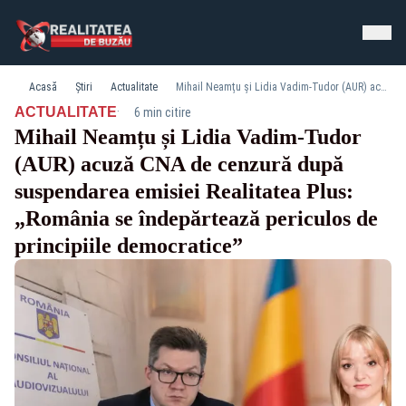
Acasă
Știri
Actualitate
Mihail Neamțu și Lidia Vadim-Tudor (AUR) acuză CNA de cenzură după suspendarea emisiei Realitatea Plus: „România se îndepărtează periculos de principiile democratice”
·
ACTUALITATE
6 min citire
Mihail Neamțu și Lidia Vadim-Tudor
(AUR) acuză CNA de cenzură după
suspendarea emisiei Realitatea Plus:
„România se îndepărtează periculos de
principiile democratice”