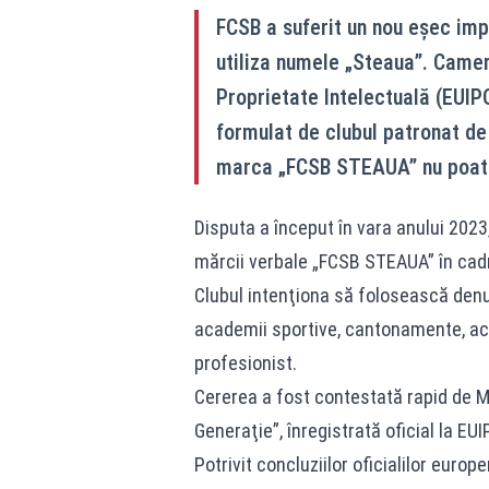
FCSB a suferit un nou eşec impo
utiliza numele „Steaua”. Camer
Proprietate Intelectuală (EUIP
formulat de clubul patronat de 
marca „FCSB STEAUA” nu poate f
Disputa a început în vara anului 202
mărcii verbale „FCSB STEAUA” în cadr
Clubul intenţiona să folosească denum
academii sportive, cantonamente, acti
profesionist.
Cererea a fost contestată rapid de M
Generaţie”, înregistrată oficial la EU
Potrivit concluziilor oficialilor europ