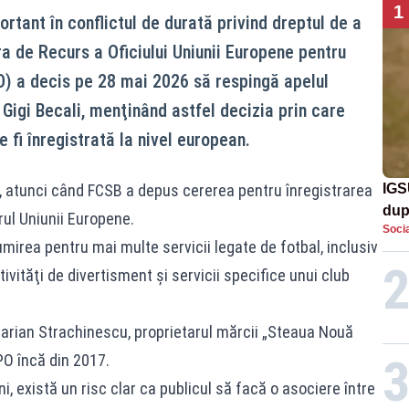
1
rtant în conflictul de durată privind dreptul de a
a de Recurs a Oficiului Uniunii Europene pentru
O) a decis pe 28 mai 2026 să respingă apelul
Gigi Becali, menţinând astfel decizia prin care
i înregistrată la nivel european.
3, atunci când FCSB a depus cererea pentru înregistrarea
IGS
dup
ul Uniunii Europene.
Socia
met
irea pentru mai multe servicii legate de fotbal, inclusiv
vităţi de divertisment şi servicii specifice unui club
arian Strachinescu, proprietarul mărcii „Steaua Nouă
IPO încă din 2017.
eni, există un risc clar ca publicul să facă o asociere între