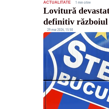
·
ACTUALITATE
1 min citire
Lovitură devasta
definitiv războiu
29 mai 2026, 15:50