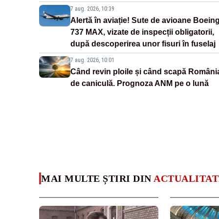
7 aug. 2026, 10:39
Alertă în aviație! Sute de avioane Boein
737 MAX, vizate de inspecții obligatorii,
după descoperirea unor fisuri în fuselaj
7 aug. 2026, 10:01
Când revin ploile și când scapă Români
de caniculă. Prognoza ANM pe o lună
MAI MULTE ȘTIRI DIN
ACTUALITAT