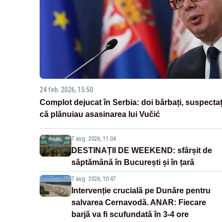
24 feb. 2026, 15:50
Complot dejucat în Serbia: doi bărbați, suspectaț
că plănuiau asasinarea lui Vučić
7 aug. 2026, 11:04
DESTINAȚII DE WEEKEND: sfârșit de
săptămână în București și în țară
7 aug. 2026, 10:47
Intervenție crucială pe Dunăre pentru
salvarea Cernavodă. ANAR: Fiecare
barjă va fi scufundată în 3-4 ore