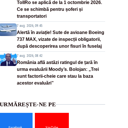
TollRo se aplică de la 1 octombrie 2026.
Ce se schimbă pentru șoferi și
transportatori
7 aug. 2026, 09:45
Alertă în aviație! Sute de avioane Boeing
737 MAX, vizate de inspecții obligatorii,
după descoperirea unor fisuri în fuselaj
7 aug. 2026, 08:42
România află astăzi ratingul de țară în
urma evaluării Moody’s. Bolojan: „Trei
sunt factorii-cheie care stau la baza
acestor evaluări”
URMĂREȘTE-NE PE
Facebook
YouTube