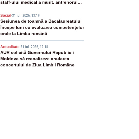
staff-ului medical a murit, antrenorul
Adrian Ropotan este în spital
4
Social
-
31 iul. 2026, 13:19
Sesiunea de toamnă a Bacalaureatului
începe luni cu evaluarea competențelor
orale la Limba română
5
Actualitate
-
31 iul. 2026, 12:18
AUR solicită Guvernului Republicii
Moldova să reanalizeze anularea
concertului de Ziua Limbii Române