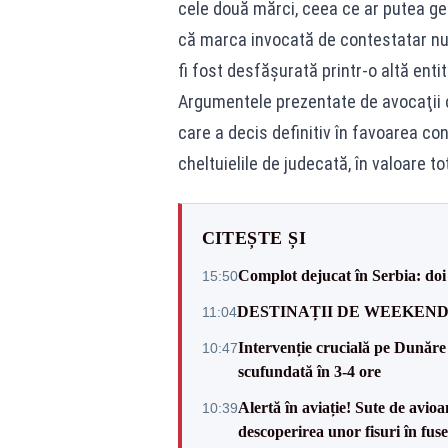
cele două mărci, ceea ce ar putea g
că marca invocată de contestatar nu a
fi fost desfăşurată printr-o altă entit
Argumentele prezentate de avocaţii 
care a decis definitiv în favoarea con
cheltuielile de judecată, în valoare t
CITEȘTE ȘI
Complot dejucat în Serbia: doi 
15:50
DESTINAȚII DE WEEKEND: sfâr
11:04
Intervenție crucială pe Dunăr
10:47
scufundată în 3-4 ore
Alertă în aviație! Sute de avio
10:39
descoperirea unor fisuri în fuse