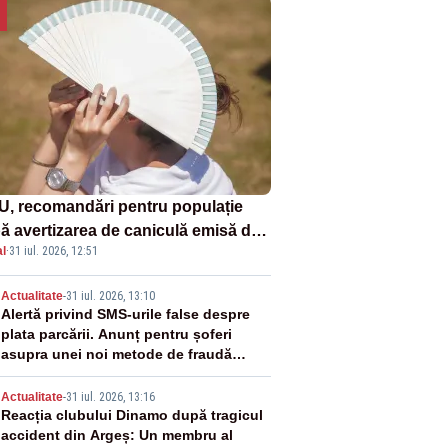
U, recomandări pentru populație
ă avertizarea de caniculă emisă de
l
·
31 iul. 2026, 12:51
eorologi
2
Actualitate
-
31 iul. 2026, 13:10
Alertă privind SMS-urile false despre
plata parcării. Anunț pentru șoferi
asupra unei noi metode de fraudă
online
3
Actualitate
-
31 iul. 2026, 13:16
Reacția clubului Dinamo după tragicul
accident din Argeș: Un membru al