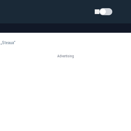
Schimba tema
e „Steaua”
Advertising