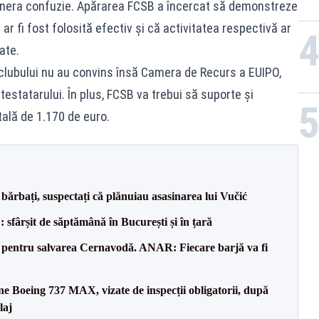
enera confuzie. Apărarea FCSB a încercat să demonstreze
r fi fost folosită efectiv şi că activitatea respectivă ar
ate.
clubului nu au convins însă Camera de Recurs a EUIPO,
testatarului. În plus, FCSB va trebui să suporte şi
otală de 1.170 de euro.
bărbați, suspectați că plănuiau asasinarea lui Vučić
șit de săptămână în București și în țară
e pentru salvarea Cernavodă. ANAR: Fiecare barjă va fi
ane Boeing 737 MAX, vizate de inspecții obligatorii, după
laj