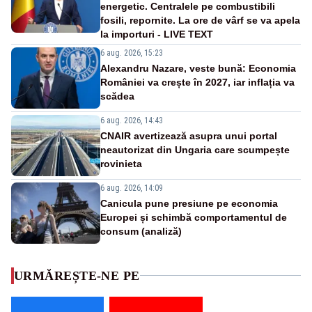
energetic. Centralele pe combustibili
fosili, repornite. La ore de vârf se va apela
la importuri - LIVE TEXT
6 aug. 2026, 15:23
Alexandru Nazare, veste bună: Economia
României va crește în 2027, iar inflația va
scădea
6 aug. 2026, 14:43
CNAIR avertizează asupra unui portal
neautorizat din Ungaria care scumpește
rovinieta
6 aug. 2026, 14:09
Canicula pune presiune pe economia
Europei și schimbă comportamentul de
consum (analiză)
URMĂREȘTE-NE PE