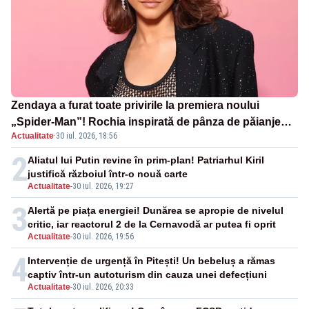
Zendaya a furat toate privirile la premiera noului
„Spider-Man”! Rochia inspirată de pânza de păianjen a
Actualitate
·
30 iul. 2026, 18:56
făcut senzație
2
Aliatul lui Putin revine în prim-plan! Patriarhul Kiril
justifică războiul într-o nouă carte
Actualitate
-
30 iul. 2026, 19:27
3
Alertă pe piața energiei! Dunărea se apropie de nivelul
critic, iar reactorul 2 de la Cernavodă ar putea fi oprit
Actualitate
-
30 iul. 2026, 19:56
4
Intervenție de urgență în Pitești! Un bebeluș a rămas
captiv într-un autoturism din cauza unei defecțiuni
Actualitate
-
30 iul. 2026, 20:33