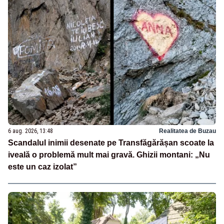
6 aug. 2026, 13:48
Realitatea de Buzau
Scandalul inimii desenate pe Transfăgărășan scoate la
iveală o problemă mult mai gravă. Ghizii montani: „Nu
este un caz izolat”