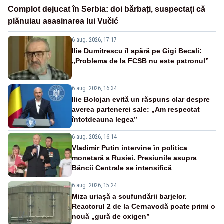
Complot dejucat în Serbia: doi bărbați, suspectați că
plănuiau asasinarea lui Vučić
6 aug. 2026, 17:17
Ilie Dumitrescu îl apără pe Gigi Becali:
„Problema de la FCSB nu este patronul”
6 aug. 2026, 16:34
Ilie Bolojan evită un răspuns clar despre
averea partenerei sale: „Am respectat
întotdeauna legea”
6 aug. 2026, 16:14
Vladimir Putin intervine în politica
monetară a Rusiei. Presiunile asupra
Băncii Centrale se intensifică
6 aug. 2026, 15:24
Miza uriașă a scufundării barjelor.
Reactorul 2 de la Cernavodă poate primi o
nouă „gură de oxigen”