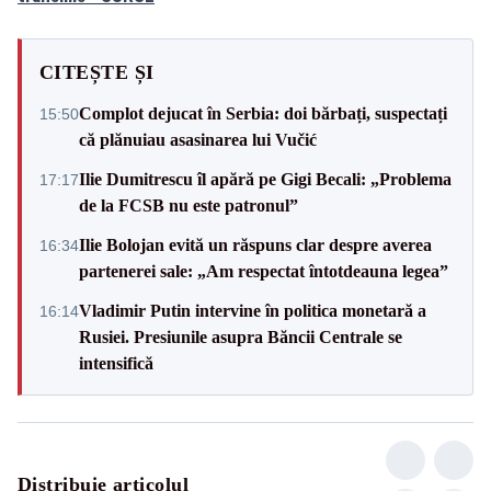
CITEȘTE ȘI
Complot dejucat în Serbia: doi bărbați, suspectați
15:50
că plănuiau asasinarea lui Vučić
Ilie Dumitrescu îl apără pe Gigi Becali: „Problema
17:17
de la FCSB nu este patronul”
Ilie Bolojan evită un răspuns clar despre averea
16:34
partenerei sale: „Am respectat întotdeauna legea”
Vladimir Putin intervine în politica monetară a
16:14
Rusiei. Presiunile asupra Băncii Centrale se
intensifică
Distribuie articolul