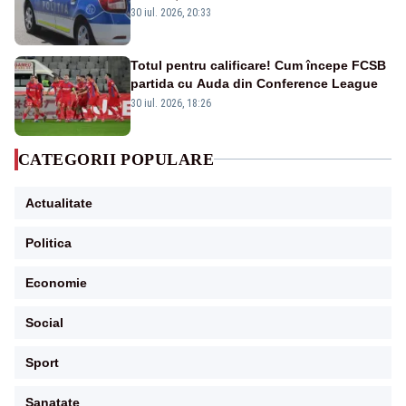
din cauza unei defecțiuni
30 iul. 2026, 20:33
Totul pentru calificare! Cum începe FCSB
partida cu Auda din Conference League
30 iul. 2026, 18:26
CATEGORII POPULARE
Actualitate
Politica
Economie
Social
Sport
Sanatate