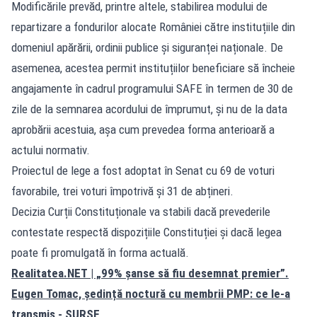
Modificările prevăd, printre altele, stabilirea modului de
repartizare a fondurilor alocate României către instituțiile din
domeniul apărării, ordinii publice și siguranței naționale. De
asemenea, acestea permit instituțiilor beneficiare să încheie
angajamente în cadrul programului SAFE în termen de 30 de
zile de la semnarea acordului de împrumut, și nu de la data
aprobării acestuia, așa cum prevedea forma anterioară a
actului normativ.
Proiectul de lege a fost adoptat în Senat cu 69 de voturi
favorabile, trei voturi împotrivă și 31 de abțineri.
Decizia Curții Constituționale va stabili dacă prevederile
contestate respectă dispozițiile Constituției și dacă legea
poate fi promulgată în forma actuală.
Realitatea.NET
| „99% șanse să fiu desemnat premier”.
Eugen Tomac, ședință noctură cu membrii PMP: ce le-a
transmis - SURSE