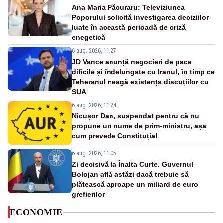
Ana Maria Păcuraru: Televiziunea
Poporului solicită investigarea deciziilor
luate în această perioadă de criză
enegetică
6 aug. 2026, 11:27
JD Vance anunță negocieri de pace
dificile și îndelungate cu Iranul, în timp ce
Teheranul neagă existența discuțiilor cu
SUA
6 aug. 2026, 11:24
Nicușor Dan, suspendat pentru că nu
propune un nume de prim-ministru, așa
cum prevede Constituția!
6 aug. 2026, 11:05
Zi decisivă la Înalta Curte. Guvernul
Bolojan află astăzi dacă trebuie să
plătească aproape un miliard de euro
grefierilor
ECONOMIE