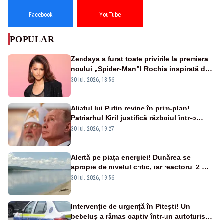
Facebook
YouTube
POPULAR
Zendaya a furat toate privirile la premiera
noului „Spider-Man”! Rochia inspirată de
pânza de păianjen a făcut senzație
30 iul. 2026, 18:56
Aliatul lui Putin revine în prim-plan!
Patriarhul Kiril justifică războiul într-o
nouă carte
30 iul. 2026, 19:27
Alertă pe piața energiei! Dunărea se
apropie de nivelul critic, iar reactorul 2 de
la Cernavodă ar putea fi oprit
30 iul. 2026, 19:56
Intervenție de urgență în Pitești! Un
bebeluș a rămas captiv într-un autoturism