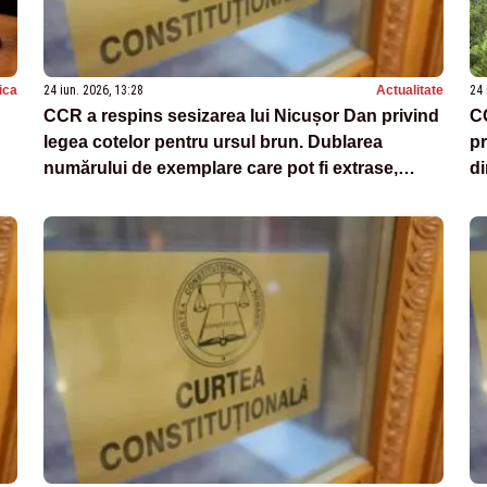
tica
24 iun. 2026, 13:28
Actualitate
24 
CCR a respins sesizarea lui Nicușor Dan privind
CC
legea cotelor pentru ursul brun. Dublarea
pr
numărului de exemplare care pot fi extrase,
di
liberă