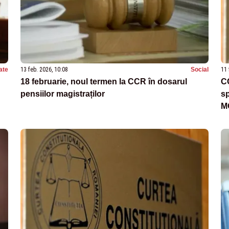
ate
13 feb. 2026, 10:08
Social
11 
18 februarie, noul termen la CCR în dosarul
C
pensiilor magistraților
sp
M