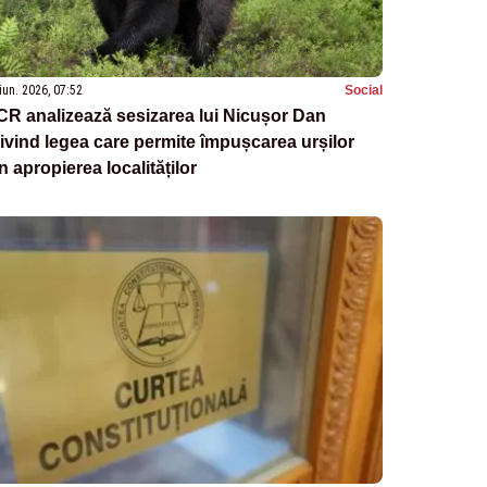
iun. 2026, 07:52
Social
R analizează sesizarea lui Nicușor Dan
ivind legea care permite împușcarea urșilor
n apropierea localităților