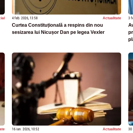
ial
4 feb. 2026, 13:58
Actualitate
3 f
Curtea Constituțională a respins din nou
Av
sesizarea lui Nicușor Dan pe legea Vexler
pr
p
ate
16 ian. 2026, 10:52
Actualitate
30 