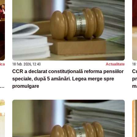
tica
18 feb. 2026, 12:43
Actualitate
18 
CCR a declarat constituțională reforma pensiilor
Cu
speciale, după 5 amânări. Legea merge spre
pr
promulgare
ma