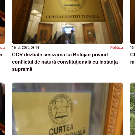
tica
16 iul. 2026, 08:14
Politica
15 
an
CCR dezbate sesizarea lui Bolojan privind
CC
conflictul de natură constituţională cu Instanţa
mi
supremă