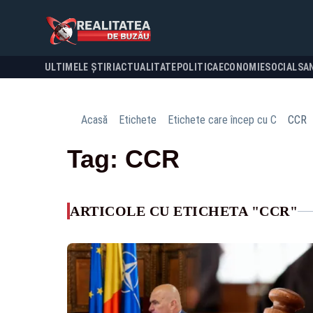
ULTIMELE ȘTIRI
ACTUALITATE
POLITICA
ECONOMIE
SOCIAL
SA
Acasă
Etichete
Etichete care încep cu C
CCR
Tag: CCR
ARTICOLE CU ETICHETA "CCR"