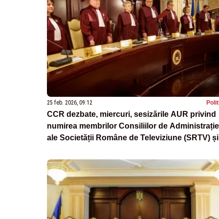
25 feb. 2026, 09:12
Poli
CCR dezbate, miercuri, sesizările AUR privind
numirea membrilor Consiliilor de Administrație
ale Societății Române de Televiziune (SRTV) și
Societății Române de Radiodifuziune (SRR)