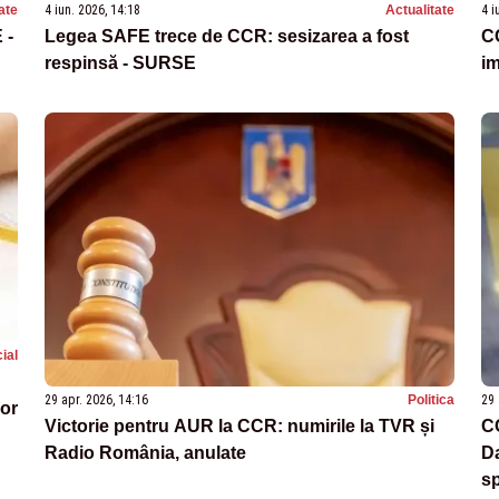
ate
4 iun. 2026, 14:18
Actualitate
4 i
 -
Legea SAFE trece de CCR: sesizarea a fost
CC
respinsă - SURSE
i
ial
29 apr. 2026, 14:16
Politica
29 
lor
Victorie pentru AUR la CCR: numirile la TVR și
CC
Radio România, anulate
Da
sp