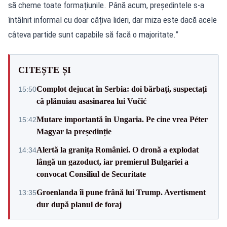
să cheme toate formațiunile. Până acum, președintele s-a
întâlnit informal cu doar câțiva lideri, dar miza este dacă acele
câteva partide sunt capabile să facă o majoritate.”
CITEȘTE ȘI
Complot dejucat în Serbia: doi bărbați, suspectați
15:50
că plănuiau asasinarea lui Vučić
Mutare importantă în Ungaria. Pe cine vrea Péter
15:42
Magyar la președinție
Alertă la granița României. O dronă a explodat
14:34
lângă un gazoduct, iar premierul Bulgariei a
convocat Consiliul de Securitate
Groenlanda îi pune frână lui Trump. Avertisment
13:35
dur după planul de foraj