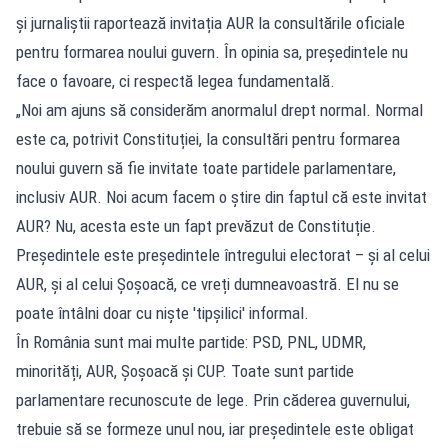
și jurnaliștii raportează invitația AUR la consultările oficiale
pentru formarea noului guvern. În opinia sa, președintele nu
face o favoare, ci respectă legea fundamentală.
„Noi am ajuns să considerăm anormalul drept normal. Normal
este ca, potrivit Constituției, la consultări pentru formarea
noului guvern să fie invitate toate partidele parlamentare,
inclusiv AUR. Noi acum facem o știre din faptul că este invitat
AUR? Nu, acesta este un fapt prevăzut de Constituție.
Președintele este președintele întregului electorat – și al celui
AUR, și al celui Șoșoacă, ce vreți dumneavoastră. El nu se
poate întâlni doar cu niște 'tipșilici' informal.
În România sunt mai multe partide: PSD, PNL, UDMR,
minorități, AUR, Șoșoacă și CUP. Toate sunt partide
parlamentare recunoscute de lege. Prin căderea guvernului,
trebuie să se formeze unul nou, iar președintele este obligat