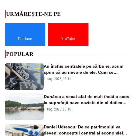
URMĂREȘTE-NE PE
Facebook
YouTube
POPULAR
Au închis centralele pe cărbune, acum
spun că au nevoie de ele. Cum se
pasează vina în plină criză energetică
1 aug. 2026, 18:11
Dunărea a secat atât de mult încât a scos
la suprafață nave naziste din al doilea
război mondial
1 aug. 2026, 23:10
Daniel Udrescu: De ce patrimoniul va
deveni conceptul central al economiei