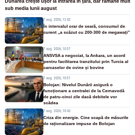
Dunărea crește ușor la intrarea în țară, dar rămâne mult
sub media lunii august
7 aug. 2026, 13:02
În intervalul orar de seară, consumul de
curent „a scăzut cu 200-300 de megawați”
7 aug. 2026, 10:57
ANSVSA a negociat, la Ankara, un acord
pentru facilitarea tranzitului prin Turcia al
carcaselor de ovine și bovine
7 aug. 2026, 10:51
Bolojan: Nivelul Dunării asigură o
funcționare a centralei de la Cernavodă
de patru-cinci zile dacă debitele vor
scădea
7 aug. 2026, 10:43
Criza din energie. Cine scapă de măsurile
de raționalizare impuse de Bolojan