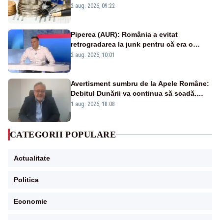
viitoare?
2 aug. 2026, 09:22
Piperea (AUR): România a evitat
retrogradarea la junk pentru că era o
catastrofă pentru bănci și fondurile de
2 aug. 2026, 10:01
pensii
Avertisment sumbru de la Apele Române:
Debitul Dunării va continua să scadă.
Cernavodă s-ar putea închide în 4 zile
1 aug. 2026, 18:08
CATEGORII POPULARE
Actualitate
Politica
Economie