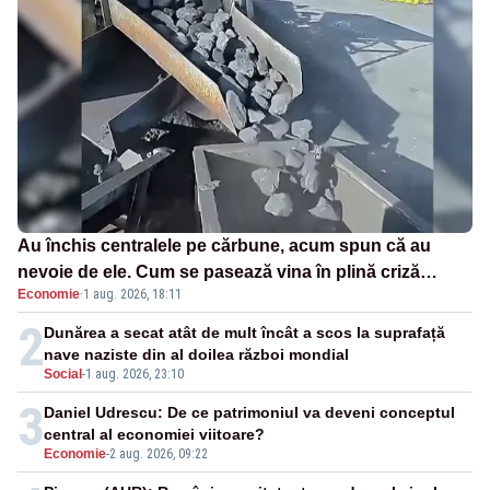
Au închis centralele pe cărbune, acum spun că au
nevoie de ele. Cum se pasează vina în plină criză
Economie
·
1 aug. 2026, 18:11
energetică
2
Dunărea a secat atât de mult încât a scos la suprafață
nave naziste din al doilea război mondial
Social
-
1 aug. 2026, 23:10
3
Daniel Udrescu: De ce patrimoniul va deveni conceptul
central al economiei viitoare?
Economie
-
2 aug. 2026, 09:22