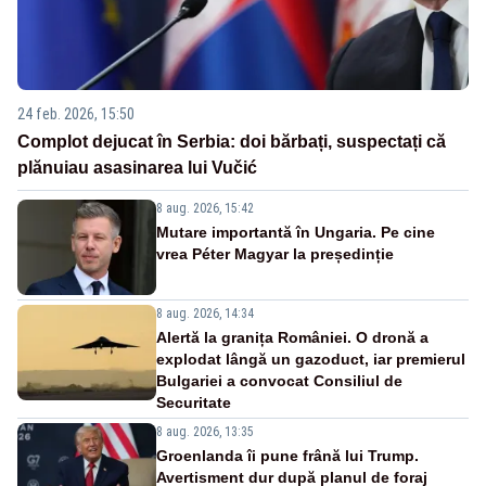
24 feb. 2026, 15:50
Complot dejucat în Serbia: doi bărbați, suspectați că
plănuiau asasinarea lui Vučić
8 aug. 2026, 15:42
Mutare importantă în Ungaria. Pe cine
vrea Péter Magyar la președinție
8 aug. 2026, 14:34
Alertă la granița României. O dronă a
explodat lângă un gazoduct, iar premierul
Bulgariei a convocat Consiliul de
Securitate
8 aug. 2026, 13:35
Groenlanda îi pune frână lui Trump.
Avertisment dur după planul de foraj