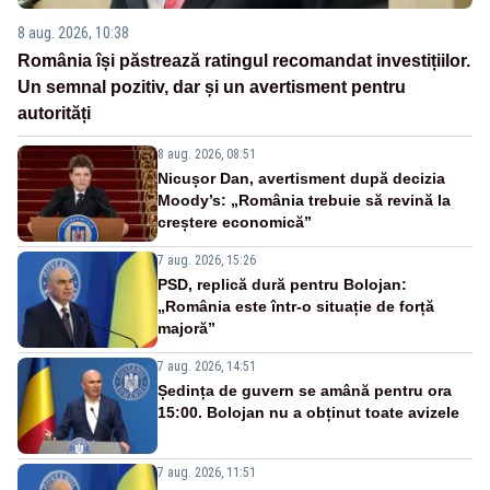
8 aug. 2026, 10:38
România își păstrează ratingul recomandat investițiilor.
Un semnal pozitiv, dar și un avertisment pentru
autorități
8 aug. 2026, 08:51
Nicușor Dan, avertisment după decizia
Moody’s: „România trebuie să revină la
creștere economică”
7 aug. 2026, 15:26
PSD, replică dură pentru Bolojan:
„România este într-o situație de forță
majoră”
7 aug. 2026, 14:51
Ședința de guvern se amână pentru ora
15:00. Bolojan nu a obținut toate avizele
7 aug. 2026, 11:51