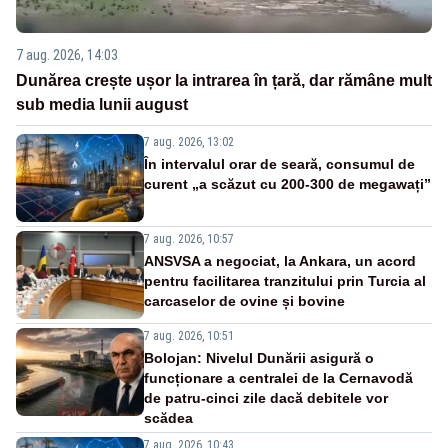
7 aug. 2026, 14:03
Dunărea crește ușor la intrarea în țară, dar rămâne mult
sub media lunii august
7 aug. 2026, 13:02
În intervalul orar de seară, consumul de
curent „a scăzut cu 200-300 de megawați”
7 aug. 2026, 10:57
ANSVSA a negociat, la Ankara, un acord
pentru facilitarea tranzitului prin Turcia al
carcaselor de ovine și bovine
7 aug. 2026, 10:51
Bolojan: Nivelul Dunării asigură o
funcționare a centralei de la Cernavodă
de patru-cinci zile dacă debitele vor
scădea
7 aug. 2026, 10:43