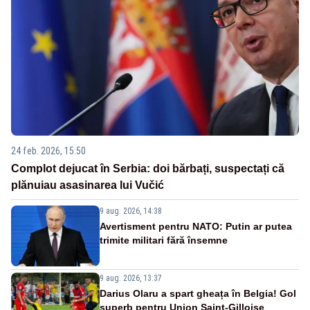
24 feb. 2026, 15:50
Complot dejucat în Serbia: doi bărbați, suspectați că
plănuiau asasinarea lui Vučić
9 aug. 2026, 14:38
Avertisment pentru NATO: Putin ar putea
trimite militari fără însemne
9 aug. 2026, 13:37
Darius Olaru a spart gheața în Belgia! Gol
superb pentru Union Saint-Gilloise