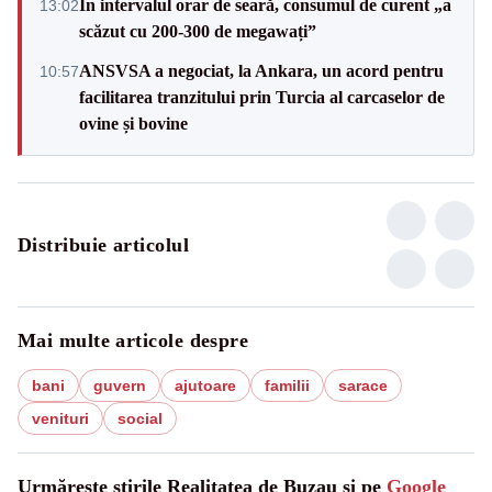
În intervalul orar de seară, consumul de curent „a
13:02
scăzut cu 200-300 de megawați”
ANSVSA a negociat, la Ankara, un acord pentru
10:57
facilitarea tranzitului prin Turcia al carcaselor de
ovine și bovine
Distribuie articolul
Mai multe articole despre
bani
guvern
ajutoare
familii
sarace
venituri
social
Urmărește știrile Realitatea de Buzau și pe
Google