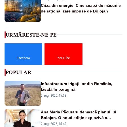
Criza din energie. Cine scapă de măsurile
de raționalizare impuse de Bolojan
URMĂREȘTE-NE PE
Facebook
YouTube
POPULAR
Infrastructura irigațiilor din România,
lăsată în paragină
2 aug. 2026, 15:38
Ana Maria Păcuraru demască planul lui
Bolojan. O nouă ediție explozivă a
emisiunii „Miza Zilei” la Realitatea PLUS
2 aug. 2026, 15:42