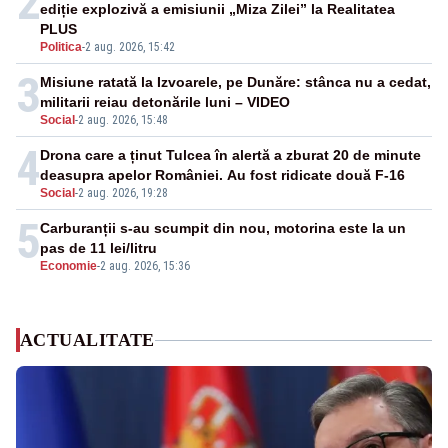
2
ediție explozivă a emisiunii „Miza Zilei” la Realitatea
PLUS
Politica
-
2 aug. 2026, 15:42
3
Misiune ratată la Izvoarele, pe Dunăre: stânca nu a cedat,
militarii reiau detonările luni – VIDEO
Social
-
2 aug. 2026, 15:48
4
Drona care a ținut Tulcea în alertă a zburat 20 de minute
deasupra apelor României. Au fost ridicate două F-16
Social
-
2 aug. 2026, 19:28
5
Carburanții s-au scumpit din nou, motorina este la un
pas de 11 lei/litru
Economie
-
2 aug. 2026, 15:36
ACTUALITATE