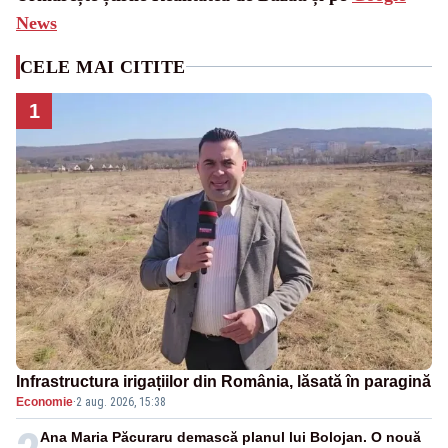
News
CELE MAI CITITE
1
Infrastructura irigațiilor din România, lăsată în paragină
Economie
·
2 aug. 2026, 15:38
Ana Maria Păcuraru demască planul lui Bolojan. O nouă