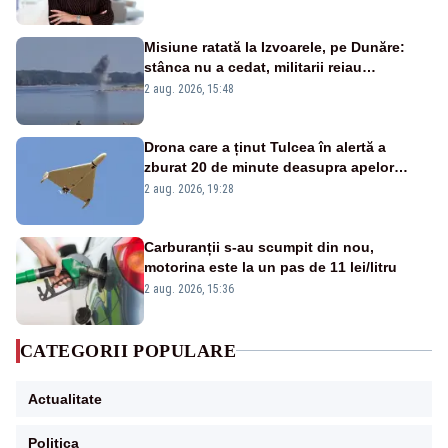
Misiune ratată la Izvoarele, pe Dunăre:
stânca nu a cedat, militarii reiau
detonările luni – VIDEO
2 aug. 2026, 15:48
Drona care a ținut Tulcea în alertă a
zburat 20 de minute deasupra apelor
României. Au fost ridicate două F-16
2 aug. 2026, 19:28
Carburanții s-au scumpit din nou,
motorina este la un pas de 11 lei/litru
2 aug. 2026, 15:36
CATEGORII POPULARE
Actualitate
Politica