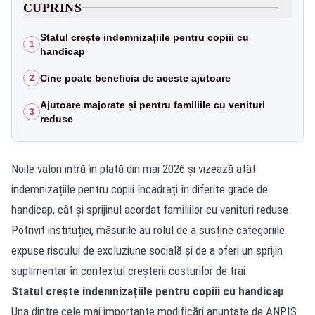
CUPRINS
Statul crește indemnizațiile pentru copiii cu
1
handicap
Cine poate beneficia de aceste ajutoare
2
Ajutoare majorate și pentru familiile cu venituri
3
reduse
Noile valori intră în plată din mai 2026 și vizează atât
indemnizațiile pentru copiii încadrați în diferite grade de
handicap, cât și sprijinul acordat familiilor cu venituri reduse.
Potrivit instituției, măsurile au rolul de a susține categoriile
expuse riscului de excluziune socială și de a oferi un sprijin
suplimentar în contextul creșterii costurilor de trai.
Statul crește indemnizațiile pentru copiii cu handicap
Una dintre cele mai importante modificări anunțate de ANPIS