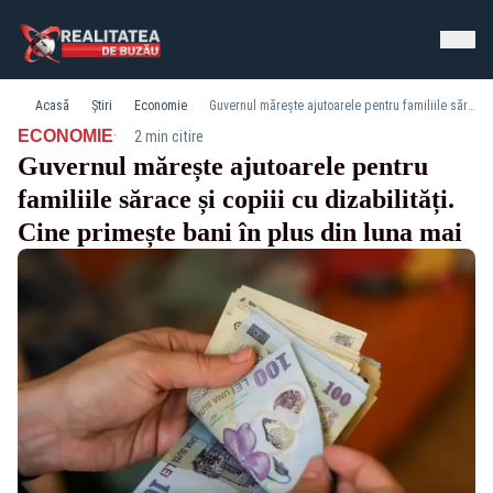
Acasă
Știri
Economie
Guvernul mărește ajutoarele pentru familiile sărace și copiii cu dizabilități. Cine primește bani în plus din luna mai
·
ECONOMIE
2 min citire
Guvernul mărește ajutoarele pentru
familiile sărace și copiii cu dizabilități.
Cine primește bani în plus din luna mai