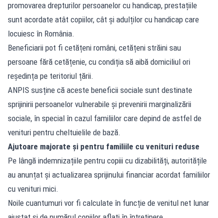
promovarea drepturilor persoanelor cu handicap, prestațiile
sunt acordate atât copiilor, cât și adulților cu handicap care
locuiesc în România.
Beneficiarii pot fi cetățeni români, cetățeni străini sau
persoane fără cetățenie, cu condiția să aibă domiciliul ori
reședința pe teritoriul țării.
ANPIS susține că aceste beneficii sociale sunt destinate
sprijinirii persoanelor vulnerabile și prevenirii marginalizării
sociale, în special în cazul familiilor care depind de astfel de
venituri pentru cheltuielile de bază.
Ajutoare majorate și pentru familiile cu venituri reduse
Pe lângă indemnizațiile pentru copiii cu dizabilități, autoritățile
au anunțat și actualizarea sprijinului financiar acordat familiilor
cu venituri mici.
Noile cuantumuri vor fi calculate în funcție de venitul net lunar
ajustat și de numărul copiilor aflați în întreținere.