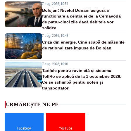
7 aug. 2026, 10:51
Bolojan: Nivelul Dunării asigură o
funcționare a centralei de la Cernavodă
de patru-cinci zile dacă debitele vor
scădea
7 aug. 2026, 10:43
Criza din energie. Cine scapă de măsurile
de raționalizare impuse de Bolojan
7 aug. 2026, 10:01
Tarifele pentru rovinietă și sistemul
TollRo se aplică de la 1 octombrie 2026.
Ce se schimbă pentru șoferi și
transportatori
URMĂREȘTE-NE PE
Facebook
YouTube