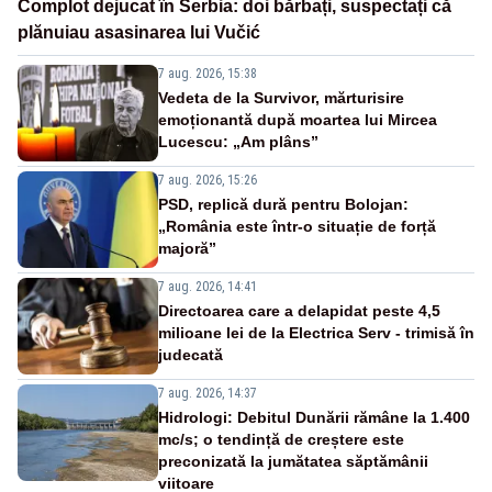
Complot dejucat în Serbia: doi bărbați, suspectați că
plănuiau asasinarea lui Vučić
7 aug. 2026, 15:38
Vedeta de la Survivor, mărturisire
emoționantă după moartea lui Mircea
Lucescu: „Am plâns”
7 aug. 2026, 15:26
PSD, replică dură pentru Bolojan:
„România este într-o situație de forță
majoră”
7 aug. 2026, 14:41
Directoarea care a delapidat peste 4,5
milioane lei de la Electrica Serv - trimisă în
judecată
7 aug. 2026, 14:37
Hidrologi: Debitul Dunării rămâne la 1.400
mc/s; o tendință de creștere este
preconizată la jumătatea săptămânii
viitoare