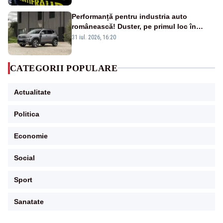
Performanță pentru industria auto
românească! Duster, pe primul loc în
topul vânzărilor din Ucraina
31 iul. 2026, 16:20
CATEGORII POPULARE
Actualitate
Politica
Economie
Social
Sport
Sanatate