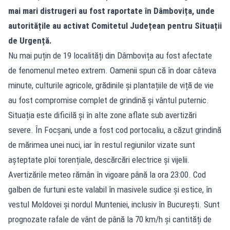
mai mari distrugeri au fost raportate în Dâmbovița, unde
autoritățile au activat Comitetul Județean pentru Situații
de Urgență.
Nu mai puțin de 19 localități din Dâmbovița au fost afectate
de fenomenul meteo extrem. Oamenii spun că în doar câteva
minute, culturile agricole, grădinile și plantațiile de viță de vie
au fost compromise complet de grindină și vântul puternic.
Situația este dificilă și în alte zone aflate sub avertizări
severe. În Focșani, unde a fost cod portocaliu, a căzut grindină
de mărimea unei nuci, iar în restul regiunilor vizate sunt
așteptate ploi torențiale, descărcări electrice și vijelii.
Avertizările meteo rămân în vigoare până la ora 23:00. Cod
galben de furtuni este valabil în masivele sudice și estice, în
vestul Moldovei și nordul Munteniei, inclusiv în București. Sunt
prognozate rafale de vânt de până la 70 km/h și cantități de