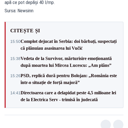
apă ce pot depăși 40 l/mp.
Sursa: Newsinn
CITEȘTE ȘI
Complot dejucat în Serbia: doi bărbați, suspectați
15:50
că plănuiau asasinarea lui Vučić
Vedeta de la Survivor, mărturisire emoționantă
15:38
după moartea lui Mircea Lucescu: „Am plâns”
PSD, replică dură pentru Bolojan: „România este
15:26
într-o situație de forță majoră”
Directoarea care a delapidat peste 4,5 milioane lei
14:41
de la Electrica Serv - trimisă în judecată