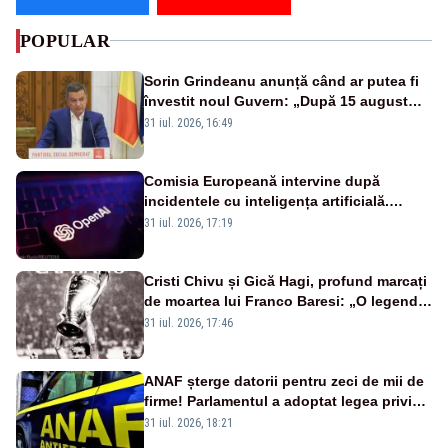
POPULAR
Sorin Grindeanu anunță când ar putea fi
învestit noul Guvern: „După 15 august
sunt șanse mai mari”
31 iul. 2026, 16:49
Comisia Europeană intervine după
incidentele cu inteligența artificială.
OpenAI și Anthropic, vizate
31 iul. 2026, 17:19
Cristi Chivu și Gică Hagi, profund marcați
de moartea lui Franco Baresi: „O legendă
a fotbalului mondial”
31 iul. 2026, 17:46
ANAF șterge datorii pentru zeci de mii de
firme! Parlamentul a adoptat legea privind
amnistia fiscală
31 iul. 2026, 18:21