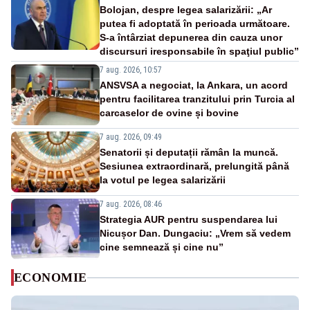
Bolojan, despre legea salarizării: „Ar
putea fi adoptată în perioada următoare.
S-a întârziat depunerea din cauza unor
discursuri iresponsabile în spaţiul public”
7 aug. 2026, 10:57
ANSVSA a negociat, la Ankara, un acord
pentru facilitarea tranzitului prin Turcia al
carcaselor de ovine și bovine
7 aug. 2026, 09:49
Senatorii și deputații rămân la muncă.
Sesiunea extraordinară, prelungită până
la votul pe legea salarizării
7 aug. 2026, 08:46
Strategia AUR pentru suspendarea lui
Nicușor Dan. Dungaciu: „Vrem să vedem
cine semnează și cine nu”
ECONOMIE