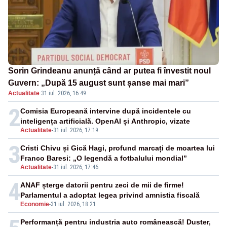
Sorin Grindeanu anunță când ar putea fi învestit noul
Guvern: „După 15 august sunt șanse mai mari”
Actualitate
·
31 iul. 2026, 16:49
2
Comisia Europeană intervine după incidentele cu
inteligența artificială. OpenAI și Anthropic, vizate
Actualitate
-
31 iul. 2026, 17:19
3
Cristi Chivu și Gică Hagi, profund marcați de moartea lui
Franco Baresi: „O legendă a fotbalului mondial”
Actualitate
-
31 iul. 2026, 17:46
4
ANAF șterge datorii pentru zeci de mii de firme!
Parlamentul a adoptat legea privind amnistia fiscală
Economie
-
31 iul. 2026, 18:21
Performanță pentru industria auto românească! Duster,