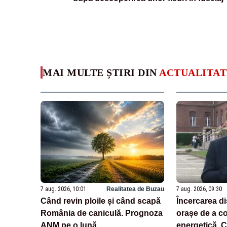
MAI MULTE ȘTIRI DIN
ACTUALITAT
7 aug. 2026, 10:01
Realitatea de Buzau
7 aug. 2026, 09:30
Când revin ploile și când scapă
Încercarea di
România de caniculă. Prognoza
orașe de a c
ANM pe o lună
energetică. C