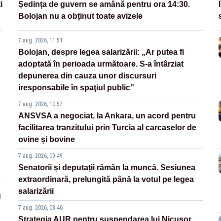
i
Ședința de guvern se amână pentru ora 14:30.
Bolojan nu a obținut toate avizele
7 aug. 2026, 11:51
Bolojan, despre legea salarizării: „Ar putea fi
adoptată în perioada următoare. S-a întârziat
depunerea din cauza unor discursuri
iresponsabile în spaţiul public”
7 aug. 2026, 10:57
ANSVSA a negociat, la Ankara, un acord pentru
facilitarea tranzitului prin Turcia al carcaselor de
ovine și bovine
7 aug. 2026, 09:49
Senatorii și deputații rămân la muncă. Sesiunea
extraordinară, prelungită până la votul pe legea
salarizării
g
7 aug. 2026, 08:46
Strategia AUR pentru suspendarea lui Nicușor