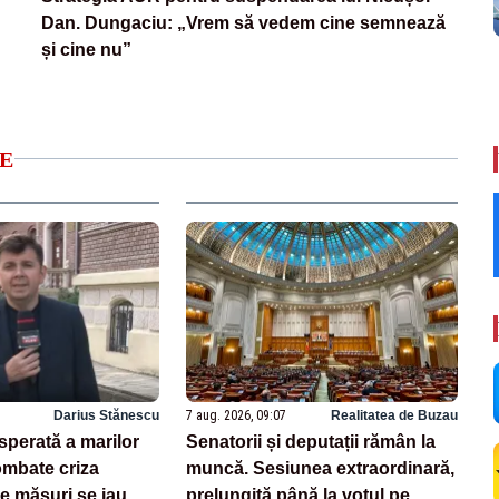
Dan. Dungaciu: „Vrem să vedem cine semnează
și cine nu”
E
Darius Stănescu
7 aug. 2026, 09:07
Realitatea de Buzau
sperată a marilor
Senatorii și deputații rămân la
ombate criza
muncă. Sesiunea extraordinară,
e măsuri se iau
prelungită până la votul pe