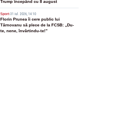
Trump începând cu 8 august
5
Sport
-
31 iul. 2026, 14:10
Florin Prunea îi cere public lui
Târnovanu să plece de la FCSB: „Du-
te, nene, învârtindu-te!”