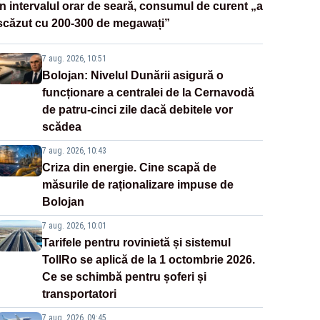
În intervalul orar de seară, consumul de curent „a
scăzut cu 200-300 de megawați”
7 aug. 2026, 10:51
Bolojan: Nivelul Dunării asigură o
funcționare a centralei de la Cernavodă
de patru-cinci zile dacă debitele vor
scădea
7 aug. 2026, 10:43
Criza din energie. Cine scapă de
măsurile de raționalizare impuse de
Bolojan
7 aug. 2026, 10:01
Tarifele pentru rovinietă și sistemul
TollRo se aplică de la 1 octombrie 2026.
Ce se schimbă pentru șoferi și
transportatori
7 aug. 2026, 09:45