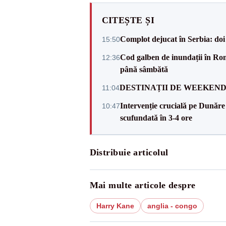
CITEȘTE ȘI
Complot dejucat în Serbia: doi 
15:50
Cod galben de inundații în Româ
12:36
până sâmbătă
DESTINAȚII DE WEEKEND: sfâr
11:04
Intervenție crucială pe Dunăr
10:47
scufundată în 3-4 ore
Distribuie articolul
Mai multe articole despre
Harry Kane
anglia - congo