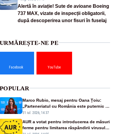
Alertă în aviație! Sute de avioane Boeing
737 MAX, vizate de inspecții obligatorii,
după descoperirea unor fisuri în fuselaj
URMĂREȘTE-NE PE
Facebook
YouTube
POPULAR
Marco Rubio, mesaj pentru Oana Țoiu:
„Parteneriatul cu România este puternic și
prețuit”
31 iul. 2026, 14:37
AUR a votat pentru introducerea de măsuri
ferme pentru limitarea răspândirii virusului
pestei porcine africane