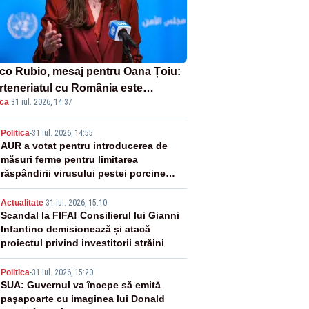
co Rubio, mesaj pentru Oana Țoiu:
rteneriatul cu România este
ica
·
31 iul. 2026, 14:37
rnic și prețuit”
2
Politica
-
31 iul. 2026, 14:55
AUR a votat pentru introducerea de
măsuri ferme pentru limitarea
răspândirii virusului pestei porcine
africane
3
Actualitate
-
31 iul. 2026, 15:10
Scandal la FIFA! Consilierul lui Gianni
Infantino demisionează și atacă
proiectul privind investitorii străini
4
Politica
-
31 iul. 2026, 15:20
SUA: Guvernul va începe să emită
paşapoarte cu imaginea lui Donald