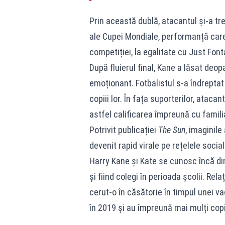
Prin această dublă, atacantul și-a tre
ale Cupei Mondiale, performanță care 
competiției, la egalitate cu Just Font
După fluierul final, Kane a lăsat deo
emoționant. Fotbalistul s-a îndreptat 
copiii lor. În fața suporterilor, ataca
astfel calificarea împreună cu famili
Potrivit publicației
The Sun
, imaginile
devenit rapid virale pe rețelele social
Harry Kane și Kate se cunosc încă din
și fiind colegi în perioada școlii. Rela
cerut-o în căsătorie în timpul unei va
în 2019 și au împreună mai mulți copi