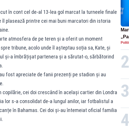
cut în cont cel de-al 13-lea gol marcat la turneele finale
îl plasează printre cei mai buni marcatori din istoria
aine.
Mar
„Pa
parte atmosfera de pe teren și a oferit un moment
Polit
pute
spre tribune, acolo unde îl așteptau soția sa, Kate, și
ntul și-a îmbrățișat partenera și a sărutat-o, sărbătorind
a.
 au fost apreciate de fanii prezenți pe stadion și au
e.
 copilărie, cei doi crescând în același cartier din Londra
ția lor s-a consolidat de-a lungul anilor, iar fotbalistul a
canțe în Bahamas. Cei doi și-au întemeiat oficial familia
i.