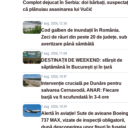
Complot dejucat în Serbia: doi bărbați, suspectaț
că plănuiau asasinarea lui Vučić
7 aug. 2026, 12:36
Cod galben de inundații în România.
Zeci de râuri din peste 20 de județe, sub
avertizare până sâmbătă
7 aug. 2026, 11:04
DESTINAȚII DE WEEKEND: sfârșit de
săptămână în București și în țară
7 aug. 2026, 10:47
Intervenție crucială pe Dunăre pentru
salvarea Cernavodă. ANAR: Fiecare
barjă va fi scufundată în 3-4 ore
7 aug. 2026, 10:39
Alertă în aviație! Sute de avioane Boein
737 MAX, vizate de inspecții obligatorii,
după descoperirea unor fisuri în fuselaj