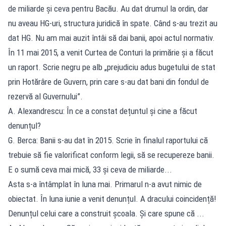
de miliarde și ceva pentru Bacău. Au dat drumul la ordin, dar
nu aveau HG-uri, structura juridică în spate. Când s-au trezit au
dat HG. Nu am mai auzit întâi să dai banii, apoi actul normativ.
În 11 mai 2015, a venit Curtea de Conturi la primărie și a făcut
un raport. Scrie negru pe alb „prejudiciu adus bugetului de stat
prin Hotărâre de Guvern, prin care s-au dat bani din fondul de
rezervă al Guvernului”.
A. Alexandrescu: În ce a constat dețuntul și cine a făcut
denunțul?
G. Berca: Banii s-au dat în 2015. Scrie în finalul raportului că
trebuie să fie valorificat conform legii, să se recupereze banii.
E o sumă ceva mai mică, 33 și ceva de miliarde...
Asta s-a întâmplat în luna mai. Primarul n-a avut nimic de
obiectat. În luna iunie a venit denunțul. A dracului coincidență!
Denunțul celui care a construit școala. Și care spune că ...