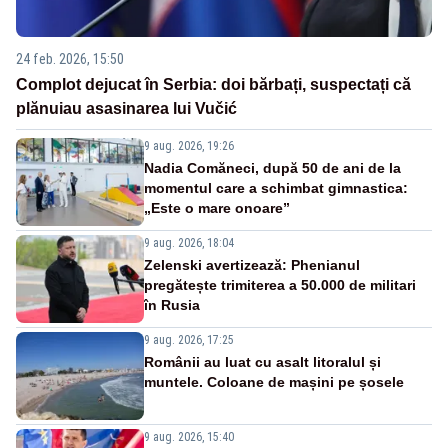
24 feb. 2026, 15:50
Complot dejucat în Serbia: doi bărbați, suspectați că
plănuiau asasinarea lui Vučić
9 aug. 2026, 19:26
Nadia Comăneci, după 50 de ani de la
momentul care a schimbat gimnastica:
„Este o mare onoare”
9 aug. 2026, 18:04
Zelenski avertizează: Phenianul
pregătește trimiterea a 50.000 de militari
în Rusia
9 aug. 2026, 17:25
Românii au luat cu asalt litoralul și
muntele. Coloane de mașini pe șosele
9 aug. 2026, 15:40