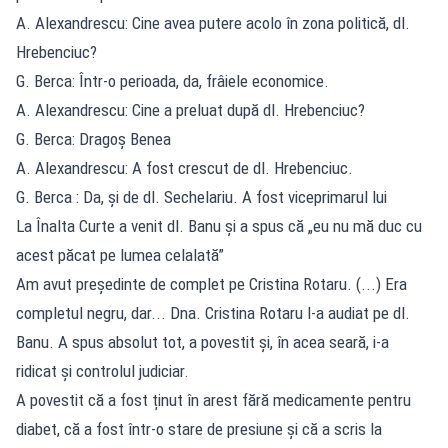
A. Alexandrescu: Cine avea putere acolo în zona politică, dl.
Hrebenciuc?
G. Berca: Într-o perioada, da, frâiele economice.
A. Alexandrescu: Cine a preluat după dl. Hrebenciuc?
G. Berca: Dragoș Benea
A. Alexandrescu: A fost crescut de dl. Hrebenciuc.
G. Berca : Da, și de dl. Sechelariu. A fost viceprimarul lui
La Înalta Curte a venit dl. Banu și a spus că „eu nu mă duc cu
acest păcat pe lumea celalată”
Am avut președinte de complet pe Cristina Rotaru. (...) Era
completul negru, dar... Dna. Cristina Rotaru l-a audiat pe dl.
Banu. A spus absolut tot, a povestit și, în acea seară, i-a
ridicat și controlul judiciar.
A povestit că a fost ținut în arest fără medicamente pentru
diabet, că a fost într-o stare de presiune și că a scris la