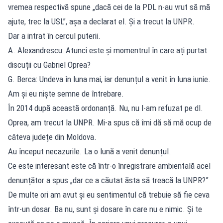
vremea respectivă spune „dacă cei de la PDL n-au vrut să mă
ajute, trec la USL”, așa a declarat el. Și a trecut la UNPR.
Dar a intrat în cercul puterii.
A. Alexandrescu: Atunci este și momentrul în care ați purtat
discuții cu Gabriel Oprea?
G. Berca: Undeva în luna mai, iar denunțul a venit în luna iunie.
Am și eu niște semne de întrebare.
În 2014 după această ordonanță. Nu, nu l-am refuzat pe dl.
Oprea, am trecut la UNPR. Mi-a spus că îmi dă să mă ocup de
câteva județe din Moldova.
Au început necazurile. La o lună a venit denunțul.
Ce este interesant este că într-o înregistrare ambientală acel
denunțător a spus „dar ce a căutat ăsta să treacă la UNPR?”
De multe ori am avut și eu sentimentul că trebuie să fie ceva
într-un dosar. Ba nu, sunt și dosare în care nu e nimic. Și te