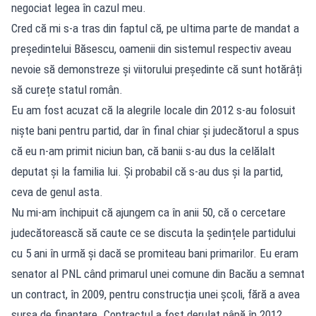
negociat legea în cazul meu.
Cred că mi s-a tras din faptul că, pe ultima parte de mandat a
președintelui Băsescu, oamenii din sistemul respectiv aveau
nevoie să demonstreze și viitorului președinte că sunt hotărâți
să curețe statul român.
Eu am fost acuzat că la alegrile locale din 2012 s-au folosuit
niște bani pentru partid, dar în final chiar și judecătorul a spus
că eu n-am primit niciun ban, că banii s-au dus la celălalt
deputat și la familia lui. Și probabil că s-au dus și la partid,
ceva de genul asta.
Nu mi-am închipuit că ajungem ca în anii 50, că o cercetare
judecătorească să caute ce se discuta la ședințele partidului
cu 5 ani în urmă și dacă se promiteau bani primarilor. Eu eram
senator al PNL când primarul unei comune din Bacău a semnat
un contract, în 2009, pentru construcția unei școli, fără a avea
sursa de finanțare. Contractul a fost derulat până în 2012.