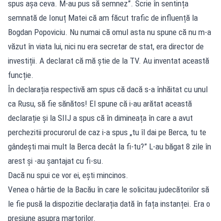
spus așa ceva. M-au pus să semnez”. Scrie în sentința
semnată de Ionuț Matei că am făcut trafic de influență la
Bogdan Popoviciu. Nu numai că omul asta nu spune că nu m-a
văzut în viata lui, nici nu era secretar de stat, era director de
investiții. A declarat că mă știe de la TV. Au inventat această
funcție.
În declarația respectivă am spus că dacă s-a înhăitat cu unul
ca Rusu, să fie sănătos! El spune că i-au arătat această
declarație și la SIIJ a spus că în dimineața în care a avut
perchezitii procurorul de caz i-a spus „tu îl dai pe Berca, tu te
gândești mai mult la Berca decât la fi-tu?” L-au băgat 8 zile în
arest și -au șantajat cu fi-su.
Dacă nu spui ce vor ei, ești mincinos.
Venea o hârtie de la Bacău în care le solicitau judecătorilor să
le fie pusă la dispozitie declarația dată în fața instanței. Era o
presiune asupra martorilor.