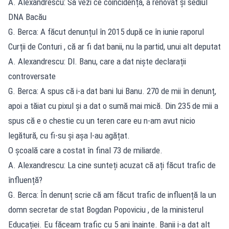
A. Alexandrescu: Să vezi ce coincidență, a renovat și sediul
DNA Bacău
G. Berca: A făcut denunțul în 2015 după ce în iunie raporul
Curții de Conturi , că ar fi dat banii, nu la partid, unui alt deputat
A. Alexandrescu: Dl. Banu, care a dat niște declarații
controversate
G. Berca: A spus că i-a dat bani lui Banu. 270 de mii în denunț,
apoi a tăiat cu pixul și a dat o sumă mai mică. Din 235 de mii a
spus că e o chestie cu un teren care eu n-am avut nicio
legătură, cu fi-su și așa l-au agățat.
O școală care a costat în final 73 de miliarde.
A. Alexandrescu: La cine sunteți acuzat că ați făcut trafic de
înfluență?
G. Berca: În denunț scrie că am făcut trafic de influență la un
domn secretar de stat Bogdan Popoviciu , de la ministerul
Educației. Eu făceam trafic cu 5 ani înainte. Banii i-a dat alt