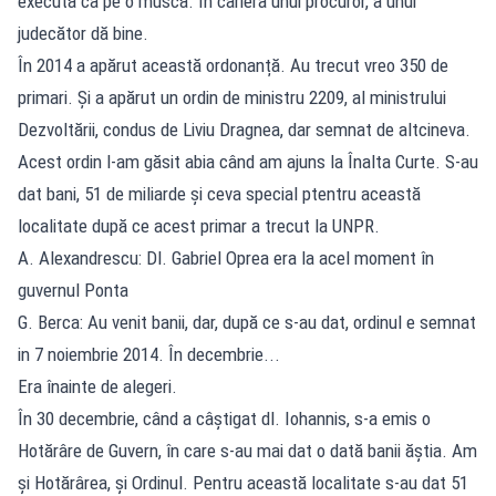
execută ca pe o muscă. În cariera unui procuror, a unui
judecător dă bine.
În 2014 a apărut această ordonanță. Au trecut vreo 350 de
primari. Și a apărut un ordin de ministru 2209, al ministrului
Dezvoltării, condus de Liviu Dragnea, dar semnat de altcineva.
Acest ordin l-am găsit abia când am ajuns la Înalta Curte. S-au
dat bani, 51 de miliarde și ceva special ptentru această
localitate după ce acest primar a trecut la UNPR.
A. Alexandrescu: Dl. Gabriel Oprea era la acel moment în
guvernul Ponta
G. Berca: Au venit banii, dar, după ce s-au dat, ordinul e semnat
in 7 noiembrie 2014. În decembrie...
Era înainte de alegeri.
În 30 decembrie, când a câștigat dl. Iohannis, s-a emis o
Hotărâre de Guvern, în care s-au mai dat o dată banii ăștia. Am
și Hotărârea, și Ordinul. Pentru această localitate s-au dat 51