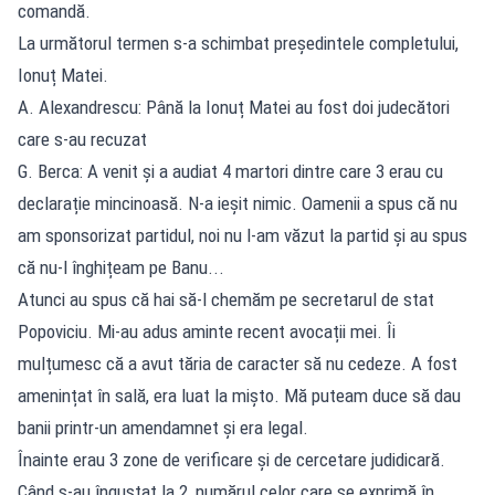
comandă.
La următorul termen s-a schimbat președintele completului,
Ionuț Matei.
A. Alexandrescu: Până la Ionuț Matei au fost doi judecători
care s-au recuzat
G. Berca: A venit și a audiat 4 martori dintre care 3 erau cu
declarație mincinoasă. N-a ieșit nimic. Oamenii a spus că nu
am sponsorizat partidul, noi nu l-am văzut la partid și au spus
că nu-l înghițeam pe Banu...
Atunci au spus că hai să-l chemăm pe secretarul de stat
Popoviciu. Mi-au adus aminte recent avocații mei. Îi
mulțumesc că a avut tăria de caracter să nu cedeze. A fost
amenințat în sală, era luat la mișto. Mă puteam duce să dau
banii printr-un amendamnet și era legal.
Înainte erau 3 zone de verificare și de cercetare judidicară.
Când s-au îngustat la 2, numărul celor care se exprimă în