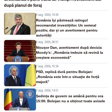
după planul de foraj
8 aug. 2026, 10:38
România își păstrează ratingul
recomandat investițiilor. Un semnal
pozitiv, dar și un avertisment pentru
autorități
8 aug. 2026, 08:51
Nicușor Dan, avertisment după decizia
Moody’s: „România trebuie să revină la
creștere economică”
7 aug. 2026, 15:26
PSD, replică dură pentru Bolojan:
„România este într-o situație de forță
majoră”
7 aug. 2026, 14:51
Ședința de guvern se amână pentru ora
15:00. Bolojan nu a obținut toate avizele