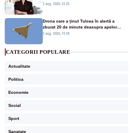
portiță?”
2 aug. 2026, 23:25
Drona care a ținut Tulcea în alertă a
zburat 20 de minute deasupra apelor
României. Au fost ridicate două F-16
2 aug. 2026, 19:28
CATEGORII POPULARE
Actualitate
Politica
Economie
Social
Sport
Sanatate