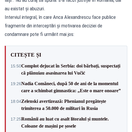
au existat și abuzuri.
Interviul integral, în care Anca Alexandrescu face publice
fragmente din interceptări și motivarea deciziei de
condamnare pote fi urmărit mai jos:
CITEȘTE ȘI
Complot dejucat în Serbia: doi bărbați, suspectați
15:50
că plănuiau asasinarea lui Vučić
Nadia Comăneci, după 50 de ani de la momentul
19:26
care a schimbat gimnastica: „Este o mare onoare”
Zelenski avertizează: Phenianul pregătește
18:04
trimiterea a 50.000 de militari în Rusia
Românii au luat cu asalt litoralul și muntele.
17:25
Coloane de mașini pe șosele