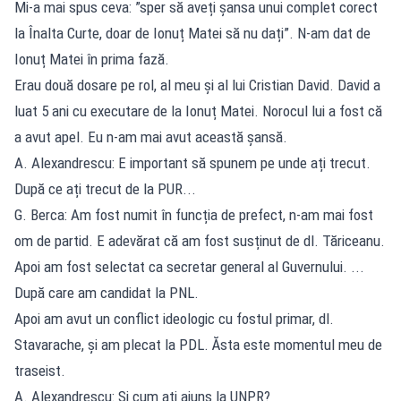
Mi-a mai spus ceva: ”sper să aveți șansa unui complet corect
la Înalta Curte, doar de Ionuț Matei să nu dați”. N-am dat de
Ionuț Matei în prima fază.
Erau două dosare pe rol, al meu și al lui Cristian David. David a
luat 5 ani cu executare de la Ionuț Matei. Norocul lui a fost că
a avut apel. Eu n-am mai avut această șansă.
A. Alexandrescu: E important să spunem pe unde ați trecut.
După ce ați trecut de la PUR...
G. Berca: Am fost numit în funcția de prefect, n-am mai fost
om de partid. E adevărat că am fost susținut de dl. Tăriceanu.
Apoi am fost selectat ca secretar general al Guvernului. ...
După care am candidat la PNL.
Apoi am avut un conflict ideologic cu fostul primar, dl.
Stavarache, și am plecat la PDL. Ăsta este momentul meu de
traseist.
A. Alexandrescu: Și cum ați ajuns la UNPR?