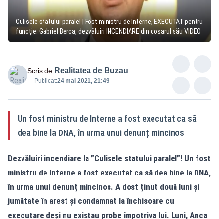
Culisele statului paralel | Fost ministru de Interne, EXECUTAT pentru
funcție. Gabriel Berca, dezvăluiri INCENDIARE din dosarul său VIDEO
Realitatea de Buzau
Scris de
Publicat:
24 mai 2021, 21:49
Un fost ministru de Interne a fost executat ca să
dea bine la DNA, în urma unui denunț mincinos
Dezvăluiri incendiare la ”Culisele statului paralel”! Un fost
ministru de Interne a fost executat ca să dea bine la DNA,
în urma unui denunț mincinos. A dost ținut două luni și
jumătate în arest și condamnat la închisoare cu
executare deși nu existau probe împotriva lui. Luni, Anca