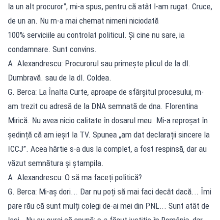
la un alt procuror”, mi-a spus, pentru că atât l-am rugat. Cruce,
de un an. Nu m-a mai chemat nimeni niciodată
100% serviciile au controlat politicul. Și cine nu sare, ia
condamnare. Sunt convins.
A. Alexandrescu: Procurorul sau primește plicul de la dl.
Dumbravă. sau de la dl. Coldea.
G. Berca: La Înalta Curte, aproape de sfârșitul procesului, m-
am trezit cu adresă de la DNA semnată de dna. Florentina
Mirică. Nu avea nicio calitate în dosarul meu. Mi-a reproșat în
ședință că am ieșit la TV. Spunea „am dat declarații sincere la
ICCJ”. Acea hârtie s-a dus la complet, a fost respinsă, dar au
văzut semnătura și ștampila.
A. Alexandrescu: O să ma faceți politică?
G. Berca: Mi-aș dori... Dar nu poți să mai faci decât dacă... Îmi
pare rău că sunt mulți colegi de-ai mei din PNL... Sunt atât de
lași.. Nu au curaj să spună: s-a făcut justiție în România, dar