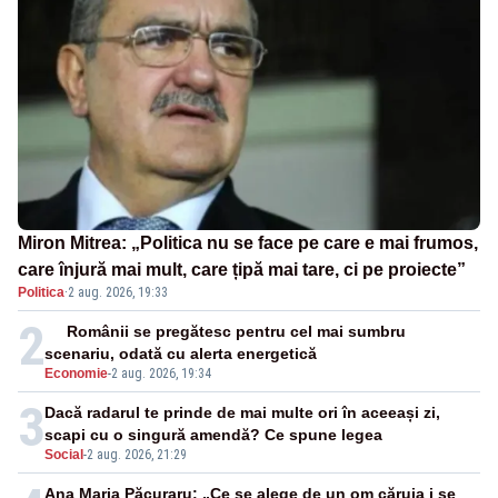
Miron Mitrea: „Politica nu se face pe care e mai frumos,
care înjură mai mult, care țipă mai tare, ci pe proiecte”
Politica
·
2 aug. 2026, 19:33
2
Românii se pregătesc pentru cel mai sumbru
scenariu, odată cu alerta energetică
Economie
-
2 aug. 2026, 19:34
3
Dacă radarul te prinde de mai multe ori în aceeași zi,
scapi cu o singură amendă? Ce spune legea
Social
-
2 aug. 2026, 21:29
Ana Maria Păcuraru: „Ce se alege de un om căruia i se