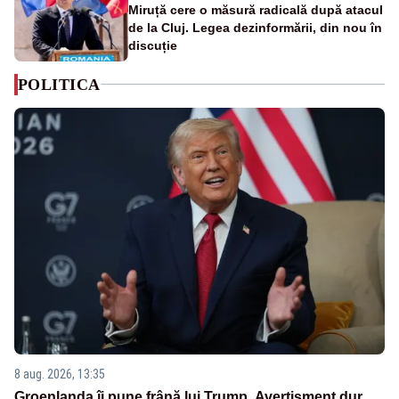
Miruță cere o măsură radicală după atacul
de la Cluj. Legea dezinformării, din nou în
discuție
POLITICA
8 aug. 2026, 13:35
Groenlanda îi pune frână lui Trump. Avertisment dur