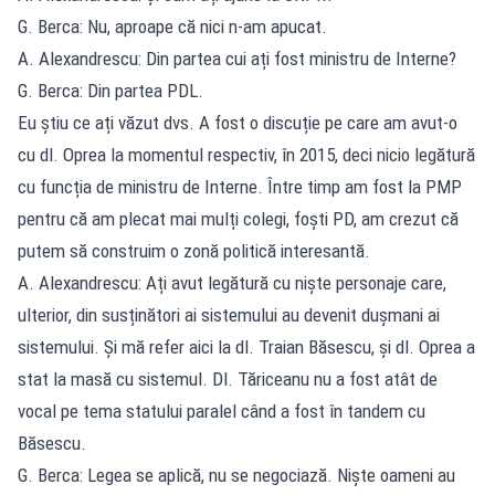
G. Berca: Nu, aproape că nici n-am apucat.
A. Alexandrescu: Din partea cui ați fost ministru de Interne?
G. Berca: Din partea PDL.
Eu știu ce ați văzut dvs. A fost o discuție pe care am avut-o
cu dl. Oprea la momentul respectiv, în 2015, deci nicio legătură
cu funcția de ministru de Interne. Între timp am fost la PMP
pentru că am plecat mai mulți colegi, foști PD, am crezut că
putem să construim o zonă politică interesantă.
A. Alexandrescu: Ați avut legătură cu niște personaje care,
ulterior, din susținători ai sistemului au devenit dușmani ai
sistemului. Și mă refer aici la dl. Traian Băsescu, și dl. Oprea a
stat la masă cu sistemul. Dl. Tăriceanu nu a fost atât de
vocal pe tema statului paralel când a fost în tandem cu
Băsescu.
G. Berca: Legea se aplică, nu se negociază. Niște oameni au