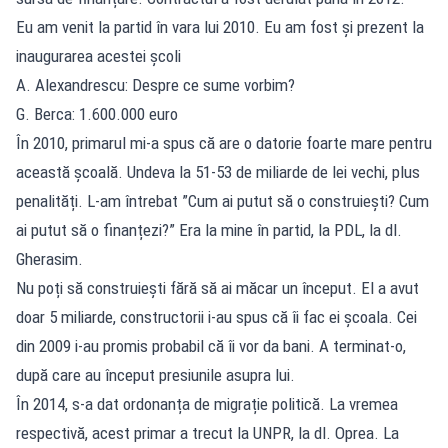
Eu am venit la partid în vara lui 2010. Eu am fost și prezent la
inaugurarea acestei școli
A. Alexandrescu: Despre ce sume vorbim?
G. Berca: 1.600.000 euro
În 2010, primarul mi-a spus că are o datorie foarte mare pentru
această școală. Undeva la 51-53 de miliarde de lei vechi, plus
penalități. L-am întrebat ”Cum ai putut să o construiești? Cum
ai putut să o finanțezi?” Era la mine în partid, la PDL, la dl.
Gherasim.
Nu poți să construiești fără să ai măcar un început. El a avut
doar 5 miliarde, constructorii i-au spus că îi fac ei școala. Cei
din 2009 i-au promis probabil că îi vor da bani. A terminat-o,
după care au început presiunile asupra lui.
În 2014, s-a dat ordonanța de migrație politică. La vremea
respectivă, acest primar a trecut la UNPR, la dl. Oprea. La