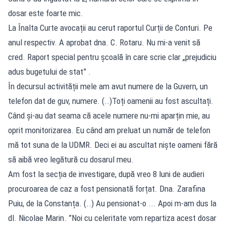
dosar este foarte mic.
La Înalta Curte avocații au cerut raportul Curții de Conturi. Pe
anul respectiv. A aprobat dna. C. Rotaru. Nu mi-a venit să
cred. Raport special pentru școală în care scrie clar „prejudiciu
adus bugetului de stat” .
În decursul activității mele am avut numere de la Guvern, un
telefon dat de guv, numere. (..)Toți oamenii au fost ascultați.
Când și-au dat seama că acele numere nu-mi aparțin mie, au
oprit monitorizarea. Eu când am preluat un număr de telefon
mă tot suna de la UDMR. Deci ei au ascultat niște oameni fără
să aibă vreo legătură cu dosarul meu.
Am fost la secția de investigare, după vreo 8 luni de audieri
procuroarea de caz a fost pensionată forțat. Dna. Zarafina
Puiu, de la Constanța. (..) Au pensionat-o ... Apoi m-am dus la
dl. Nicolae Marin. ”Noi cu celeritate vom repartiza acest dosar