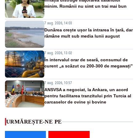
Inflația distruge majorarea salariului
minim. Românii nu simt un trai mai bun
7 aug. 2026, 14:03
Dunărea crește ușor la intrarea în țară, dar
rămâne mult sub media lunii august
7 aug. 2026, 13:02
În intervalul orar de seară, consumul de
curent „a scăzut cu 200-300 de megawați”
7 aug. 2026, 10:57
ANSVSA a negociat, la Ankara, un acord
pentru facilitarea tranzitului prin Turcia al
carcaselor de ovine și bovine
URMĂREȘTE-NE PE