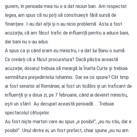
guvern, în perioada mea nu s-a dat niciun ban. Am respectat
legea, am spus că nu poți să construiești fără sursă de
finanțare. I-au dat alții și n-au nicio problemă. Asta a fost
acuzația, că am făcut trafic de influență pentru a aduce bani,
dar bani nu s-au adus.
A spus ca și când eram eu ministru, i-a dat lui Banu o sumă.
Ce credeți că a făcut procuratura? Dacă păstra această
acuzație, dosarul trebuia să meargă la Înalta Curte și trebuia
semnătura președintelui Iohannis. Dar ea ce spune? Cât timp
ai fost senator al României, ai fost un ticălos și un traficant de
influență și a doua zi, pe 7 februarie, când ai devenit ministru,
ești un sfânt. Au decupat această perioadă... Trebuia
spectacolul cătușelor.
Au fost niște martori care au spus „e posibil”, „eu nu stiu, dar e
posibil”. Unul dintre ei, un fost prefect, chiar spune „eu nu am