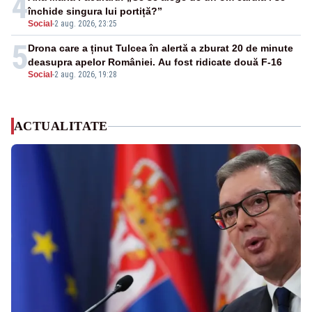
4
închide singura lui portiță?”
Social
-
2 aug. 2026, 23:25
5
Drona care a ținut Tulcea în alertă a zburat 20 de minute
deasupra apelor României. Au fost ridicate două F-16
Social
-
2 aug. 2026, 19:28
ACTUALITATE