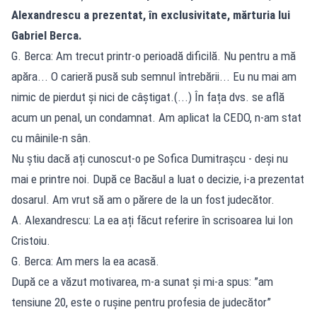
Alexandrescu a prezentat, în exclusivitate, mărturia lui
Gabriel Berca.
G. Berca: Am trecut printr-o perioadă dificilă. Nu pentru a mă
apăra... O carieră pusă sub semnul întrebării... Eu nu mai am
nimic de pierdut și nici de câștigat.(...) În fața dvs. se află
acum un penal, un condamnat. Am aplicat la CEDO, n-am stat
cu mâinile-n sân.
Nu știu dacă ați cunoscut-o pe Sofica Dumitrașcu - deși nu
mai e printre noi. După ce Bacăul a luat o decizie, i-a prezentat
dosarul. Am vrut să am o părere de la un fost judecător.
A. Alexandrescu: La ea ați făcut referire în scrisoarea lui Ion
Cristoiu.
G. Berca: Am mers la ea acasă.
După ce a văzut motivarea, m-a sunat și mi-a spus: ”am
tensiune 20, este o rușine pentru profesia de judecător”