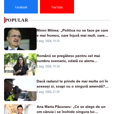
Facebook
YouTube
POPULAR
Miron Mitrea: „Politica nu se face pe care
e mai frumos, care înjură mai mult, care
țipă mai tare, ci pe proiecte”
2 aug. 2026, 19:33
Românii se pregătesc pentru cel mai
sumbru scenariu, odată cu alerta
energetică
2 aug. 2026, 19:34
Dacă radarul te prinde de mai multe ori în
aceeași zi, scapi cu o singură amendă?
Ce spune legea
2 aug. 2026, 21:29
Ana Maria Păcuraru: „Ce se alege de un
om căruia i se închide singura lui