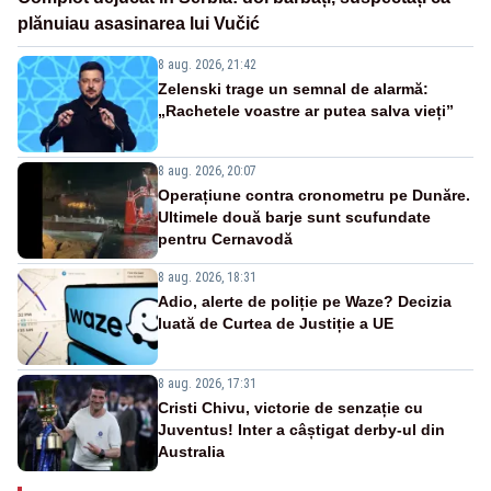
plănuiau asasinarea lui Vučić
8 aug. 2026, 21:42
Zelenski trage un semnal de alarmă:
„Rachetele voastre ar putea salva vieți”
8 aug. 2026, 20:07
Operațiune contra cronometru pe Dunăre.
Ultimele două barje sunt scufundate
pentru Cernavodă
8 aug. 2026, 18:31
Adio, alerte de poliție pe Waze? Decizia
luată de Curtea de Justiție a UE
8 aug. 2026, 17:31
Cristi Chivu, victorie de senzație cu
Juventus! Inter a câștigat derby-ul din
Australia