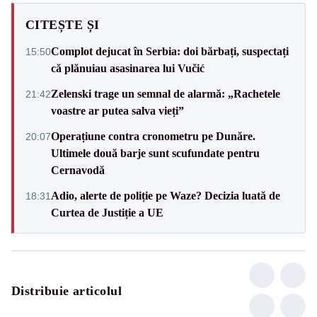
CITEȘTE ȘI
Complot dejucat în Serbia: doi bărbați, suspectați
15:50
că plănuiau asasinarea lui Vučić
Zelenski trage un semnal de alarmă: „Rachetele
21:42
voastre ar putea salva vieți”
Operațiune contra cronometru pe Dunăre.
20:07
Ultimele două barje sunt scufundate pentru
Cernavodă
Adio, alerte de poliție pe Waze? Decizia luată de
18:31
Curtea de Justiție a UE
Distribuie articolul