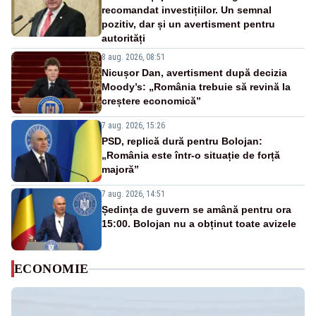
recomandat investițiilor. Un semnal
pozitiv, dar și un avertisment pentru
autorități
8 aug. 2026, 08:51
Nicușor Dan, avertisment după decizia
Moody’s: „România trebuie să revină la
creștere economică”
7 aug. 2026, 15:26
PSD, replică dură pentru Bolojan:
„România este într-o situație de forță
majoră”
7 aug. 2026, 14:51
Ședința de guvern se amână pentru ora
15:00. Bolojan nu a obținut toate avizele
ECONOMIE