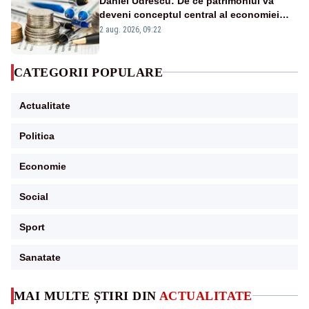
Daniel Udrescu: De ce patrimoniul va
deveni conceptul central al economiei
viitoare?
2 aug. 2026, 09:22
CATEGORII POPULARE
Actualitate
Politica
Economie
Social
Sport
Sanatate
MAI MULTE ȘTIRI DIN
ACTUALITATE