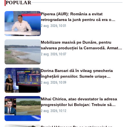
POPULAR
Piperea (AUR): România a evitat
retrogradarea la junk pentru că era o
catastrofă pentru bănci și fondurile de
2 aug. 2026, 10:01
pensii
Mobilizare masivă pe Dunăre, pentru
salvarea producției la Cernavodă. Armata
va detona o stâncă și va devia apa
2 aug. 2026, 10:07
fluviului - IMAGINI AERIENE
Dorina Barcari dă în vileag șmecheria
înghețării pensiilor. Sumele uriașe
pierdute de fiecare român
2 aug. 2026, 10:09
Mihai Chirica, atac devastator la adresa
progresiștilor lui Bolojan: Trebuie să
protejăm și natura, dar nu șținem omaneii
2 aug. 2026, 10:12
în stare permanentă de alertă