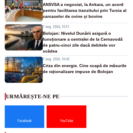
ANSVSA a negociat, la Ankara, un acord
pentru facilitarea tranzitului prin Turcia al
carcaselor de ovine și bovine
7 aug. 2026, 10:51
Bolojan: Nivelul Dunării asigură o
funcționare a centralei de la Cernavodă
de patru-cinci zile dacă debitele vor
scădea
7 aug. 2026, 10:43
Criza din energie. Cine scapă de măsurile
de raționalizare impuse de Bolojan
URMĂREȘTE-NE PE
Facebook
YouTube