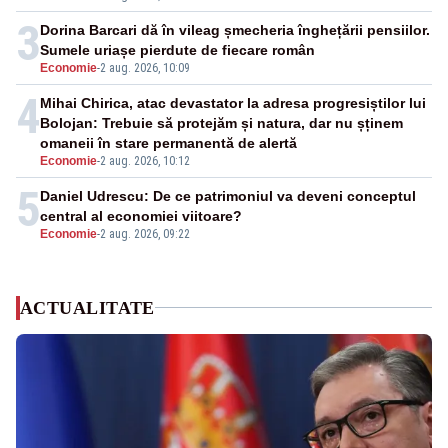
3
Dorina Barcari dă în vileag șmecheria înghețării pensiilor.
Sumele uriașe pierdute de fiecare român
Economie
-
2 aug. 2026, 10:09
4
Mihai Chirica, atac devastator la adresa progresiștilor lui
Bolojan: Trebuie să protejăm și natura, dar nu șținem
omaneii în stare permanentă de alertă
Economie
-
2 aug. 2026, 10:12
5
Daniel Udrescu: De ce patrimoniul va deveni conceptul
central al economiei viitoare?
Economie
-
2 aug. 2026, 09:22
ACTUALITATE