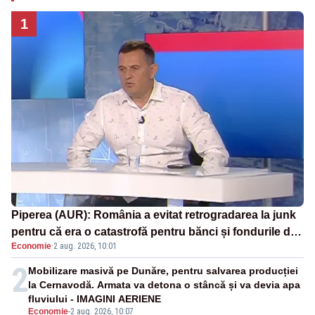
1
Piperea (AUR): România a evitat retrogradarea la junk
pentru că era o catastrofă pentru bănci și fondurile de
Economie
·
2 aug. 2026, 10:01
pensii
2
Mobilizare masivă pe Dunăre, pentru salvarea producției
la Cernavodă. Armata va detona o stâncă și va devia apa
fluviului - IMAGINI AERIENE
Economie
-
2 aug. 2026, 10:07