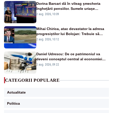
Dorina Barcari dă în vileag șmecheria
înghețării pensiilor. Sumele uriașe
pierdute de fiecare român
2 aug. 2026, 10:09
Mihai Chirica, atac devastator la adresa
progresiștilor lui Bolojan: Trebuie să
protejăm și natura, dar nu șținem omaneii
2 aug. 2026, 10:12
în stare permanentă de alertă
Daniel Udrescu: De ce patrimoniul va
deveni conceptul central al economiei
viitoare?
2 aug. 2026, 09:22
CATEGORII POPULARE
Actualitate
Politica