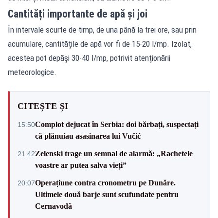
Cantități importante de apă și joi
În intervale scurte de timp, de una până la trei ore, sau prin
acumulare, cantitățile de apă vor fi de 15-20 l/mp. Izolat,
acestea pot depăși 30-40 l/mp, potrivit atenționării
meteorologice.
CITEȘTE ȘI
Complot dejucat în Serbia: doi bărbați, suspectați
15:50
că plănuiau asasinarea lui Vučić
Zelenski trage un semnal de alarmă: „Rachetele
21:42
voastre ar putea salva vieți”
Operațiune contra cronometru pe Dunăre.
20:07
Ultimele două barje sunt scufundate pentru
Cernavodă