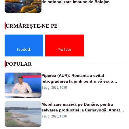
de raționalizare impuse de Bolojan
URMĂREȘTE-NE PE
Facebook
YouTube
POPULAR
Piperea (AUR): România a evitat
retrogradarea la junk pentru că era o
catastrofă pentru bănci și fondurile de
2 aug. 2026, 10:01
pensii
Mobilizare masivă pe Dunăre, pentru
salvarea producției la Cernavodă. Armata
va detona o stâncă și va devia apa
2 aug. 2026, 10:07
fluviului - IMAGINI AERIENE