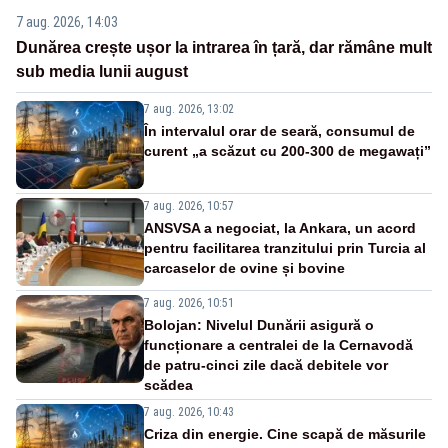
7 aug. 2026, 14:03
Dunărea crește ușor la intrarea în țară, dar rămâne mult
sub media lunii august
7 aug. 2026, 13:02
În intervalul orar de seară, consumul de
curent „a scăzut cu 200-300 de megawați”
7 aug. 2026, 10:57
ANSVSA a negociat, la Ankara, un acord
pentru facilitarea tranzitului prin Turcia al
carcaselor de ovine și bovine
7 aug. 2026, 10:51
Bolojan: Nivelul Dunării asigură o
funcționare a centralei de la Cernavodă
de patru-cinci zile dacă debitele vor
scădea
7 aug. 2026, 10:43
Criza din energie. Cine scapă de măsurile