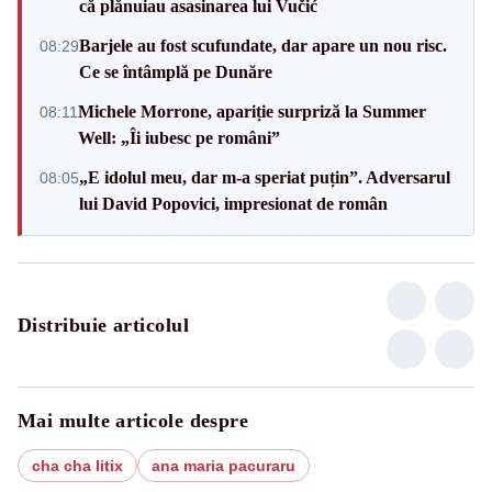
că plănuiau asasinarea lui Vučić
Barjele au fost scufundate, dar apare un nou risc.
08:29
Ce se întâmplă pe Dunăre
Michele Morrone, apariție surpriză la Summer
08:11
Well: „Îi iubesc pe români”
„E idolul meu, dar m-a speriat puțin”. Adversarul
08:05
lui David Popovici, impresionat de român
Distribuie articolul
Mai multe articole despre
cha cha litix
ana maria pacuraru