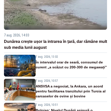
7 aug. 2026, 14:03
Dunărea crește ușor la intrarea în țară, dar rămâne mult
sub media lunii august
7 aug. 2026, 13:02
În intervalul orar de seară, consumul de
curent „a scăzut cu 200-300 de megawați”
7 aug. 2026, 10:57
ANSVSA a negociat, la Ankara, un acord
pentru facilitarea tranzitului prin Turcia al
carcaselor de ovine și bovine
7 aug. 2026, 10:51
Bolojan: Nivelul Dunării asigură o