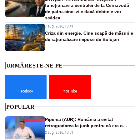
funcționare a centralei de la Cernavodă
de patru-cinci zile dacă debitele vor
scădea
7 aug. 2026, 10:43
Criza din energie. Cine scapă de măsurile
de raționalizare impuse de Bolojan
URMĂREȘTE-NE PE
Facebook
YouTube
POPULAR
Piperea (AUR): România a evitat
retrogradarea la junk pentru că era o
catastrofă pentru bănci și fondurile de
2 aug. 2026, 10:01
pensii