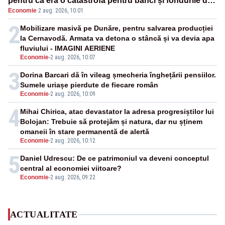
pentru că era o catastrofă pentru bănci și fondurile de
Economie
·
2 aug. 2026, 10:01
pensii
2
Mobilizare masivă pe Dunăre, pentru salvarea producției
la Cernavodă. Armata va detona o stâncă și va devia apa
fluviului - IMAGINI AERIENE
Economie
-
2 aug. 2026, 10:07
3
Dorina Barcari dă în vileag șmecheria înghețării pensiilor.
Sumele uriașe pierdute de fiecare român
Economie
-
2 aug. 2026, 10:09
4
Mihai Chirica, atac devastator la adresa progresiștilor lui
Bolojan: Trebuie să protejăm și natura, dar nu șținem
omaneii în stare permanentă de alertă
Economie
-
2 aug. 2026, 10:12
5
Daniel Udrescu: De ce patrimoniul va deveni conceptul
central al economiei viitoare?
Economie
-
2 aug. 2026, 09:22
ACTUALITATE