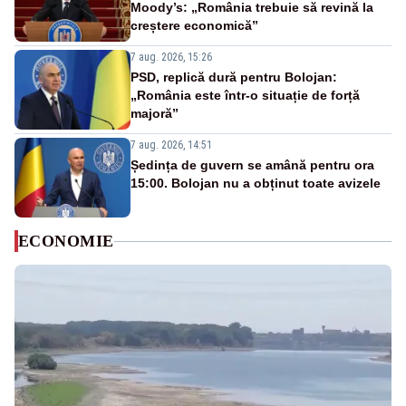
Moody’s: „România trebuie să revină la
creștere economică”
7 aug. 2026, 15:26
PSD, replică dură pentru Bolojan:
„România este într-o situație de forță
majoră”
7 aug. 2026, 14:51
Ședința de guvern se amână pentru ora
15:00. Bolojan nu a obținut toate avizele
ECONOMIE