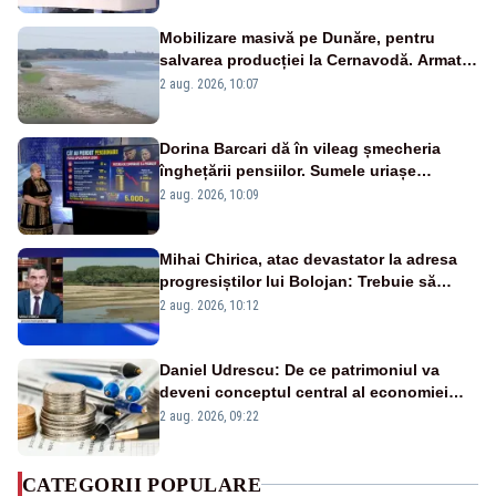
Mobilizare masivă pe Dunăre, pentru
salvarea producției la Cernavodă. Armata
va detona o stâncă și va devia apa
2 aug. 2026, 10:07
fluviului - IMAGINI AERIENE
Dorina Barcari dă în vileag șmecheria
înghețării pensiilor. Sumele uriașe
pierdute de fiecare român
2 aug. 2026, 10:09
Mihai Chirica, atac devastator la adresa
progresiștilor lui Bolojan: Trebuie să
protejăm și natura, dar nu șținem omaneii
2 aug. 2026, 10:12
în stare permanentă de alertă
Daniel Udrescu: De ce patrimoniul va
deveni conceptul central al economiei
viitoare?
2 aug. 2026, 09:22
CATEGORII POPULARE