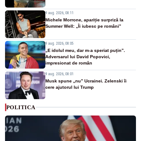
9 aug. 2026, 08:11
Michele Morrone, apariție surpriză la
Summer Well: „Îi iubesc pe români”
9 aug. 2026, 08:05
„E idolul meu, dar m-a speriat puțin”.
Adversarul lui David Popovici,
impresionat de român
9 aug. 2026, 08:01
Musk spune „nu” Ucrainei. Zelenski îi
cere ajutorul lui Trump
POLITICA