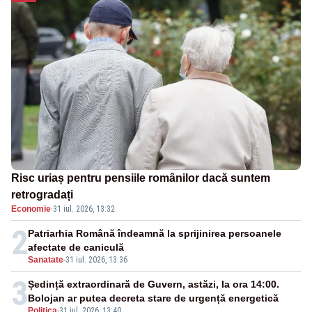
Risc uriaș pentru pensiile românilor dacă suntem
retrogradați
Economie
·
31 iul. 2026, 13:32
2
Patriarhia Română îndeamnă la sprijinirea persoanele
afectate de caniculă
Sanatate
-
31 iul. 2026, 13:36
3
Ședință extraordinară de Guvern, astăzi, la ora 14:00.
Bolojan ar putea decreta stare de urgență energetică
Politica
-
31 iul. 2026, 13:40