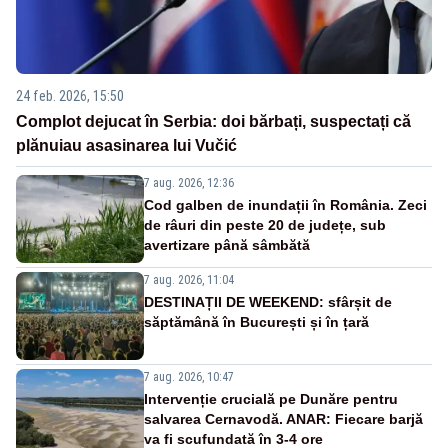
24 feb. 2026, 15:50
Complot dejucat în Serbia: doi bărbați, suspectați că
plănuiau asasinarea lui Vučić
7 aug. 2026, 12:36
Cod galben de inundații în România. Zeci
de râuri din peste 20 de județe, sub
avertizare până sâmbătă
7 aug. 2026, 11:04
DESTINAȚII DE WEEKEND: sfârșit de
săptămână în București și în țară
7 aug. 2026, 10:47
Intervenție crucială pe Dunăre pentru
salvarea Cernavodă. ANAR: Fiecare barjă
va fi scufundată în 3-4 ore