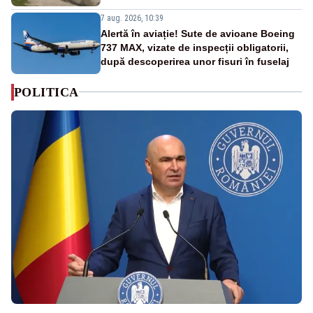
7 aug. 2026, 10:39
Alertă în aviație! Sute de avioane Boeing
737 MAX, vizate de inspecții obligatorii,
după descoperirea unor fisuri în fuselaj
POLITICA