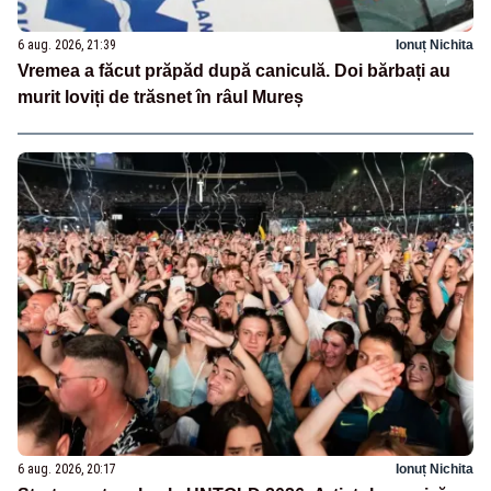
6 aug. 2026, 21:39
Ionuț Nichita
Vremea a făcut prăpăd după caniculă. Doi bărbați au
murit loviți de trăsnet în râul Mureș
6 aug. 2026, 20:17
Ionuț Nichita