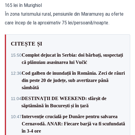
165 lei în Murighiol
În zona turismului rural, pensiunile din Maramureș au oferte
care încep de la aproximativ 75 lei/persoană/noapte.
CITEȘTE ȘI
Complot dejucat în Serbia: doi bărbați, suspectați
15:50
că plănuiau asasinarea lui Vučić
Cod galben de inundații în România. Zeci de râuri
12:36
din peste 20 de județe, sub avertizare până
sâmbătă
DESTINAȚII DE WEEKEND: sfârșit de
11:04
săptămână în București și în țară
Intervenție crucială pe Dunăre pentru salvarea
10:47
Cernavodă. ANAR: Fiecare barjă va fi scufundată
în 3-4 ore