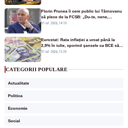
Florin Prunea îi cere public lui Târnovanu
să plece de la FCSB: „Du-te, nene,
învârtindu-te!”
31 iul. 2026, 14:10
Eurostat: Rata inflaţiei a urcat până la
2,9% în iulie, sporind şansele ca BCE să
majoreze dobânda
31 iul. 2026, 13:29
CATEGORII POPULARE
Actualitate
Politica
Economie
Social