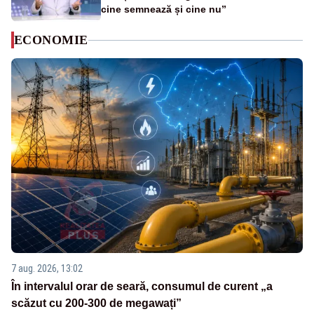
cine semnează și cine nu”
ECONOMIE
7 aug. 2026, 13:02
În intervalul orar de seară, consumul de curent „a
scăzut cu 200-300 de megawați”