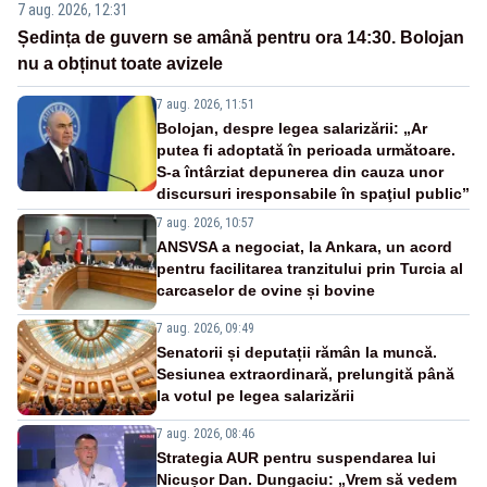
7 aug. 2026, 12:31
Ședința de guvern se amână pentru ora 14:30. Bolojan
nu a obținut toate avizele
7 aug. 2026, 11:51
Bolojan, despre legea salarizării: „Ar
putea fi adoptată în perioada următoare.
S-a întârziat depunerea din cauza unor
discursuri iresponsabile în spaţiul public”
7 aug. 2026, 10:57
ANSVSA a negociat, la Ankara, un acord
pentru facilitarea tranzitului prin Turcia al
carcaselor de ovine și bovine
7 aug. 2026, 09:49
Senatorii și deputații rămân la muncă.
Sesiunea extraordinară, prelungită până
la votul pe legea salarizării
7 aug. 2026, 08:46
Strategia AUR pentru suspendarea lui
Nicușor Dan. Dungaciu: „Vrem să vedem