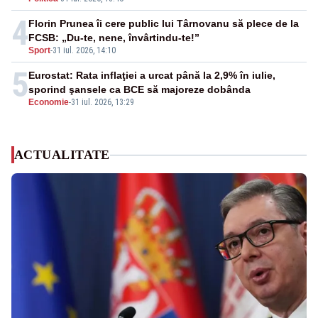
4
Florin Prunea îi cere public lui Târnovanu să plece de la
FCSB: „Du-te, nene, învârtindu-te!”
Sport
-
31 iul. 2026, 14:10
5
Eurostat: Rata inflaţiei a urcat până la 2,9% în iulie,
sporind şansele ca BCE să majoreze dobânda
Economie
-
31 iul. 2026, 13:29
ACTUALITATE