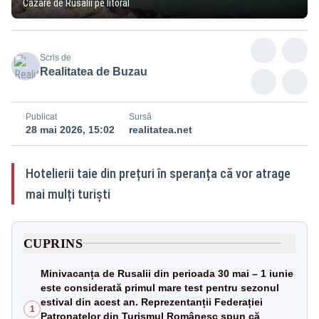
Cazare de Rusalii pe litoral
Scris de
Realitatea de Buzau
Publicat
Sursă
28 mai 2026, 15:02
realitatea.net
Hotelierii taie din prețuri în speranța că vor atrage
mai mulți turiști
CUPRINS
Minivacanța de Rusalii din perioada 30 mai – 1 iunie
este considerată primul mare test pentru sezonul
estival din acest an. Reprezentanții Federației
1
Patronatelor din Turismul Românesc spun că