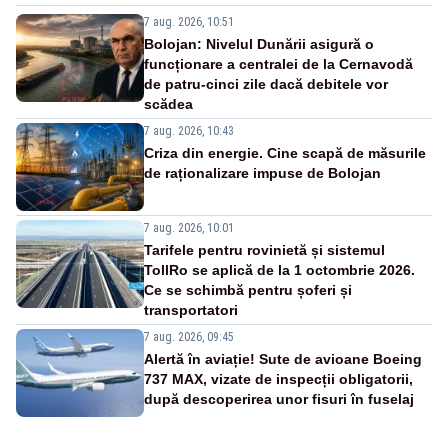
7 aug. 2026, 10:51
Bolojan: Nivelul Dunării asigură o
funcționare a centralei de la Cernavodă
de patru-cinci zile dacă debitele vor
scădea
7 aug. 2026, 10:43
Criza din energie. Cine scapă de măsurile
de raționalizare impuse de Bolojan
7 aug. 2026, 10:01
Tarifele pentru rovinietă și sistemul
TollRo se aplică de la 1 octombrie 2026.
Ce se schimbă pentru șoferi și
transportatori
7 aug. 2026, 09:45
Alertă în aviație! Sute de avioane Boeing
737 MAX, vizate de inspecții obligatorii,
după descoperirea unor fisuri în fuselaj