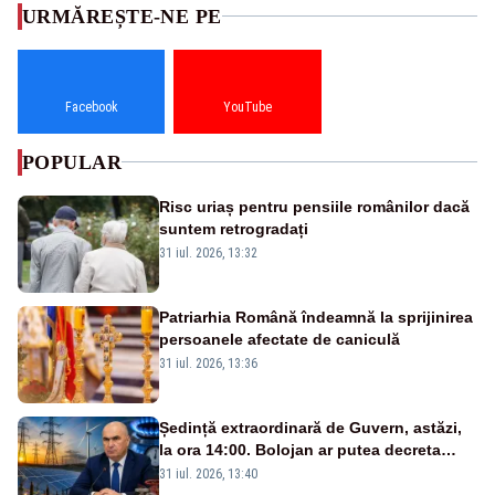
URMĂREȘTE-NE PE
Facebook
YouTube
POPULAR
Risc uriaș pentru pensiile românilor dacă
suntem retrogradați
31 iul. 2026, 13:32
Patriarhia Română îndeamnă la sprijinirea
persoanele afectate de caniculă
31 iul. 2026, 13:36
Ședință extraordinară de Guvern, astăzi,
la ora 14:00. Bolojan ar putea decreta
stare de urgență energetică
31 iul. 2026, 13:40