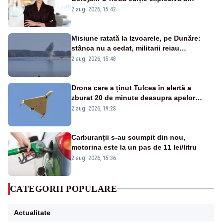
emisiunii „Miza Zilei” la Realitatea PLUS
2 aug. 2026, 15:42
Misiune ratată la Izvoarele, pe Dunăre:
stânca nu a cedat, militarii reiau
detonările luni – VIDEO
2 aug. 2026, 15:48
Drona care a ținut Tulcea în alertă a
zburat 20 de minute deasupra apelor
României. Au fost ridicate două F-16
2 aug. 2026, 19:28
Carburanții s-au scumpit din nou,
motorina este la un pas de 11 lei/litru
2 aug. 2026, 15:36
CATEGORII POPULARE
Actualitate