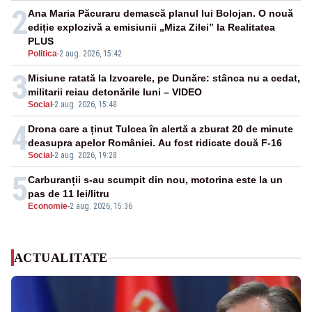
2
Ana Maria Păcuraru demască planul lui Bolojan. O nouă
ediție explozivă a emisiunii „Miza Zilei” la Realitatea
PLUS
Politica
-
2 aug. 2026, 15:42
3
Misiune ratată la Izvoarele, pe Dunăre: stânca nu a cedat,
militarii reiau detonările luni – VIDEO
Social
-
2 aug. 2026, 15:48
4
Drona care a ținut Tulcea în alertă a zburat 20 de minute
deasupra apelor României. Au fost ridicate două F-16
Social
-
2 aug. 2026, 19:28
5
Carburanții s-au scumpit din nou, motorina este la un
pas de 11 lei/litru
Economie
-
2 aug. 2026, 15:36
ACTUALITATE