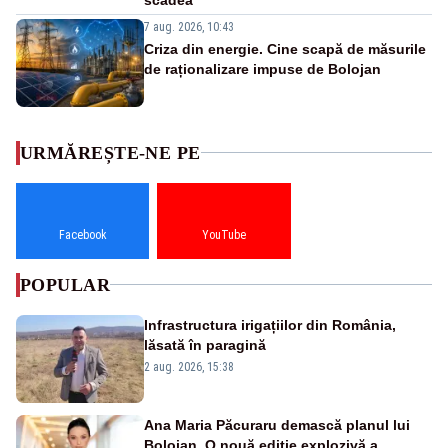
7 aug. 2026, 10:43
Criza din energie. Cine scapă de măsurile
de raționalizare impuse de Bolojan
URMĂREȘTE-NE PE
Facebook
YouTube
POPULAR
Infrastructura irigațiilor din România,
lăsată în paragină
2 aug. 2026, 15:38
Ana Maria Păcuraru demască planul lui
Bolojan. O nouă ediție explozivă a