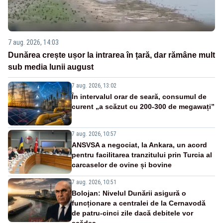
7 aug. 2026, 14:03
Dunărea crește ușor la intrarea în țară, dar rămâne mult
sub media lunii august
7 aug. 2026, 13:02
În intervalul orar de seară, consumul de
curent „a scăzut cu 200-300 de megawați”
7 aug. 2026, 10:57
ANSVSA a negociat, la Ankara, un acord
pentru facilitarea tranzitului prin Turcia al
carcaselor de ovine și bovine
7 aug. 2026, 10:51
Bolojan: Nivelul Dunării asigură o
funcționare a centralei de la Cernavodă
de patru-cinci zile dacă debitele vor
scădea