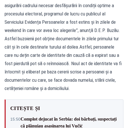
asigurării cadrului necesar desfășurării în condiții optime a
procesului electoral, programul de lucru cu publicul al
Serviciului Evidența Persoanelor a fost extins și în zilele de
weekend în care vor avea loc alegerile”, anunţă D.E.P. Buzău.
Astfel buzoienii pot obţine documentele în zilele primului tur
cât şi în cele destinate turului al doilea.Astfel, persoanele
care nu dețin carte de identitate din cauză că a expirat sau a
fost pierdută pot să o reînnoiască. Noul act de identitate va fi
întocmit și eliberat pe baza cererii scrise a persoanei și a
documentelor cu care, se face dovada numelui, stării civile,
cetățeniei române și a domiciliului.
CITEȘTE ȘI
Complot dejucat în Serbia: doi bărbați, suspectați
15:50
că plănuiau asasinarea lui Vučić