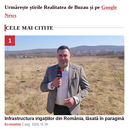
Urmărește știrile Realitatea de Buzau și pe
Google
News
CELE MAI CITITE
1
Infrastructura irigațiilor din România, lăsată în paragină
Economie
·
2 aug. 2026, 15:38