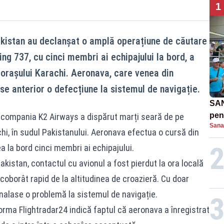
1
akistan au declanșat o amplă operațiune de căutare
ng 737, cu cinci membri ai echipajului la bord, a
 orașului Karachi. Aeronava, care venea din
se anterior o defecțiune la sistemul de navigație.
SAN
pent
 compania K2 Airways a dispărut marți seară de pe
Sana
proi
hi, în sudul Pakistanului. Aeronava efectua o cursă din
a la bord cinci membri ai echipajului.
Pakistan, contactul cu avionul a fost pierdut la ora locală
oborât rapid de la altitudinea de croazieră. Cu doar
nalase o problemă la sistemul de navigație.
orma Flightradar24 indică faptul că aeronava a înregistrat