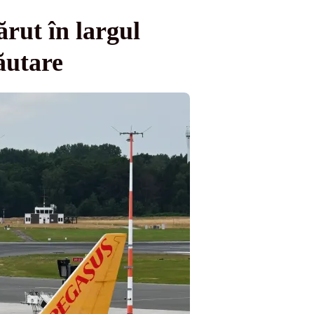
ărut în largul
ăutare