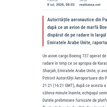
Publicat
Sursă
8 iul. 2026, 08:03
realitatea.net
Autoritățile aeronautice din P
după ce un avion de marfă Boei
dispărut de pe radare în largul
Emiratele Arabe Unite, raporta
Un avion cargo Boeing 737 operat de
radare în timp ce se apropia de Karac
Sharjah, Emiratele Arabe Unite, și ave
Potrivit Autorității Aeroportuare din 
21:21 (16:21 GMT), după ce acesta a c
câteva minute înainte, echipajul sem
Datele preliminare furnizate de platf