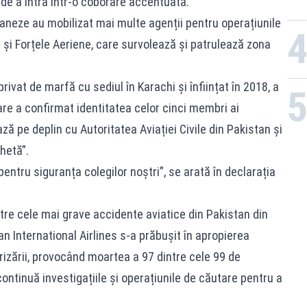
e de a intra într-o coborâre accentuată.
staneze au mobilizat mai multe agenții pentru operațiunile
a și Forțele Aeriene, care survolează și patrulează zona
ivat de marfă cu sediul în Karachi și înființat în 2018, a
re a confirmat identitatea celor cinci membri ai
ză pe deplin cu Autoritatea Aviației Civile din Pakistan și
chetă”.
tru siguranța colegilor noștri”, se arată în declarația
ntre cele mai grave accidente aviatice din Pakistan din
tan International Airlines s-a prăbușit în apropierea
erizării, provocând moartea a 97 dintre cele 99 de
continuă investigațiile și operațiunile de căutare pentru a