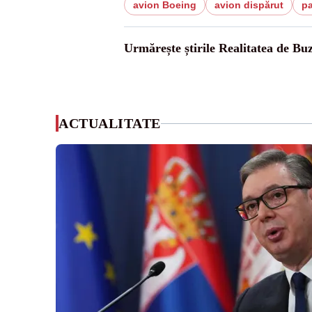
avion Boeing
avion dispărut
pa
Urmărește știrile Realitatea de Bu
ACTUALITATE