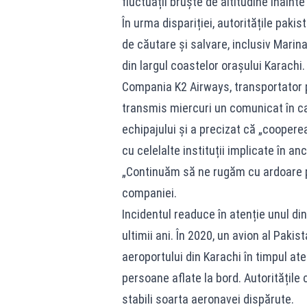
fluctuații bruște de altitudine înaint
În urma dispariției, autoritățile paki
de căutare și salvare, inclusiv Marin
din largul coastelor orașului Karachi.
Compania K2 Airways, transportator pr
transmis miercuri un comunicat în ca
echipajului și a precizat că „cooperea
cu celelalte instituții implicate în an
„Continuăm să ne rugăm cu ardoare pen
companiei.
Incidentul readuce în atenție unul di
ultimii ani. În 2020, un avion al Pakis
aeroportului din Karachi în timpul at
persoane aflate la bord. Autoritățile 
stabili soarta aeronavei dispărute.