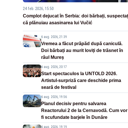
24 feb. 2026, 15:50
Complot dejucat în Serbia: doi bărbați, suspectaț
că plănuiau asasinarea lui Vučić
6 aug. 2026, 21:39
Vremea a făcut prăpăd după caniculă.
Doi bărbați au murit loviți de trăsnet în
râul Mureș
6 aug. 2026, 20:17
Start spectaculos la UNTOLD 2026.
Artistul-surpriză care deschide prima
seară de festival
6 aug. 2026, 19:56
Planul decisiv pentru salvarea
Reactorului 2 de la Cernavodă. Cum vor
fi scufundate barjele în Dunăre
6 aug. 2026, 19:19