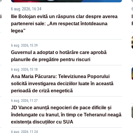
6 aug. 2026, 16:34
i
Ilie Bolojan evită un răspuns clar despre averea
partenerei sale: „Am respectat întotdeauna
legea”
6 aug. 2026, 15:39
Guvernul a adoptat o hotărâre care aprobă
planurile de pregătire pentru riscuri
6 aug. 2026, 15:18
Ana Maria Păcuraru: Televiziunea Poporului
solicită investigarea deciziilor luate în această
perioadă de criză enegetică
6 aug. 2026, 11:27
JD Vance anunță negocieri de pace dificile și
îndelungate cu Iranul, în timp ce Teheranul neagă
existența discuțiilor cu SUA
6 aug. 2026, 11:24