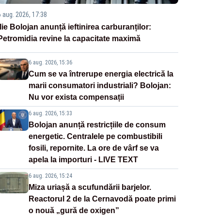
6 aug. 2026, 17:38
Ilie Bolojan anunță ieftinirea carburanților:
Petromidia revine la capacitate maximă
6 aug. 2026, 15:36
Cum se va întrerupe energia electrică la
marii consumatori industriali? Bolojan:
Nu vor exista compensații
6 aug. 2026, 15:33
Bolojan anunță restricțiile de consum
energetic. Centralele pe combustibili
fosili, repornite. La ore de vârf se va
apela la importuri - LIVE TEXT
6 aug. 2026, 15:24
Miza uriașă a scufundării barjelor.
Reactorul 2 de la Cernavodă poate primi
o nouă „gură de oxigen”