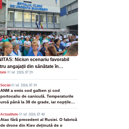
ITAS: Niciun scenariu favorabil
ru angajații din sănătate în
tate
·
31 iul. 2026, 07:29
ectul Legii salarizării
2
Social
-
31 iul. 2026, 07:39
ANM a emis cod galben și cod
portocaliu de caniculă. Temperaturile
urcă până la 38 de grade, iar nopțile
devin tropicale
3
Actualitate
-
31 iul. 2026, 07:40
Atac fără precedent al Rusiei. O fabrică
de drone din Kiev deținută de o