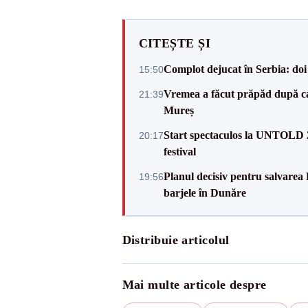
CITEȘTE ȘI
Complot dejucat în Serbia: doi 
15:50
Vremea a făcut prăpăd după cani
21:39
Mureș
Start spectaculos la UNTOLD 20
20:17
festival
Planul decisiv pentru salvarea
19:56
barjele în Dunăre
Distribuie articolul
Mai multe articole despre