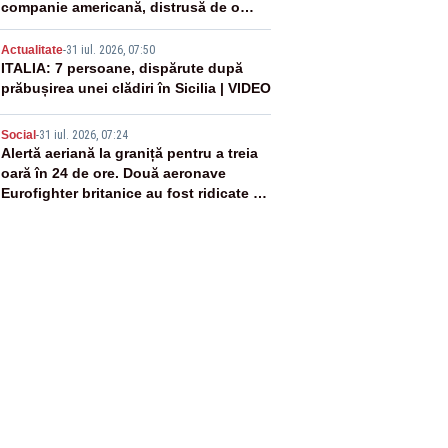
companie americană, distrusă de o
rachetă rusească
4
Actualitate
-
31 iul. 2026, 07:50
ITALIA: 7 persoane, dispărute după
prăbușirea unei clădiri în Sicilia | VIDEO
5
Social
-
31 iul. 2026, 07:24
Alertă aeriană la graniță pentru a treia
oară în 24 de ore. Două aeronave
Eurofighter britanice au fost ridicate de
la sol