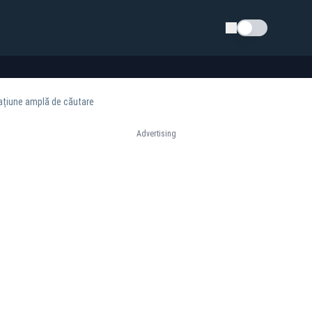
Schimba tema
rațiune amplă de căutare
Advertising