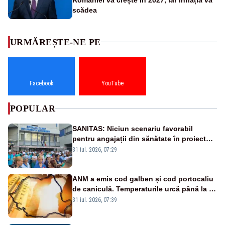
scădea
URMĂREȘTE-NE PE
Facebook
YouTube
POPULAR
SANITAS: Niciun scenariu favorabil
pentru angajații din sănătate în proiectul
Legii salarizării
31 iul. 2026, 07:29
ANM a emis cod galben și cod portocaliu
de caniculă. Temperaturile urcă până la 38
de grade, iar nopțile devin tropicale
31 iul. 2026, 07:39