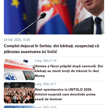
24 feb. 2026, 15:50
Complot dejucat în Serbia: doi bărbați, suspectați că
plănuiau asasinarea lui Vučić
6 aug. 2026, 21:39
Vremea a făcut prăpăd după caniculă. Doi
bărbați au murit loviți de trăsnet în râul
Mureș
6 aug. 2026, 20:17
Start spectaculos la UNTOLD 2026.
Artistul-surpriză care deschide prima
seară de festival
6 aug. 2026, 19:56