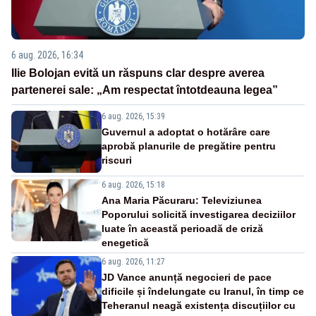
6 aug. 2026, 16:34
Ilie Bolojan evită un răspuns clar despre averea
partenerei sale: „Am respectat întotdeauna legea”
6 aug. 2026, 15:39
Guvernul a adoptat o hotărâre care
aprobă planurile de pregătire pentru
riscuri
6 aug. 2026, 15:18
Ana Maria Păcuraru: Televiziunea
Poporului solicită investigarea deciziilor
luate în această perioadă de criză
enegetică
6 aug. 2026, 11:27
JD Vance anunță negocieri de pace
dificile și îndelungate cu Iranul, în timp ce
Teheranul neagă existența discuțiilor cu