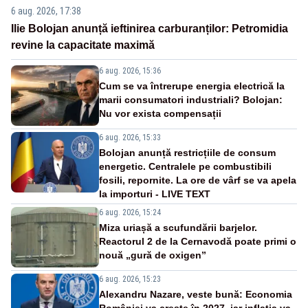
6 aug. 2026, 17:38
Ilie Bolojan anunță ieftinirea carburanților: Petromidia
revine la capacitate maximă
6 aug. 2026, 15:36
Cum se va întrerupe energia electrică la
marii consumatori industriali? Bolojan:
Nu vor exista compensații
6 aug. 2026, 15:33
Bolojan anunță restricțiile de consum
energetic. Centralele pe combustibili
fosili, repornite. La ore de vârf se va apela
la importuri - LIVE TEXT
6 aug. 2026, 15:24
Miza uriașă a scufundării barjelor.
Reactorul 2 de la Cernavodă poate primi o
nouă „gură de oxigen”
6 aug. 2026, 15:23
Alexandru Nazare, veste bună: Economia
României va crește în 2027, iar inflația va