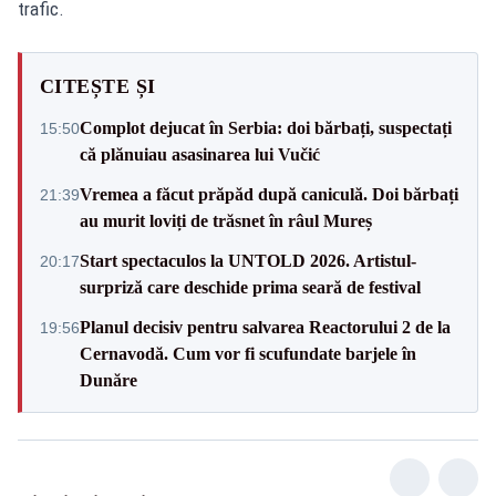
trafic.
CITEȘTE ȘI
Complot dejucat în Serbia: doi bărbați, suspectați
15:50
că plănuiau asasinarea lui Vučić
Vremea a făcut prăpăd după caniculă. Doi bărbați
21:39
au murit loviți de trăsnet în râul Mureș
Start spectaculos la UNTOLD 2026. Artistul-
20:17
surpriză care deschide prima seară de festival
Planul decisiv pentru salvarea Reactorului 2 de la
19:56
Cernavodă. Cum vor fi scufundate barjele în
Dunăre