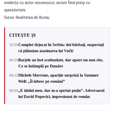
evidenţe cu autor necunoscut, autorii fiind prinşi cu
operativitate.
Sursa: Realitatea de Buzau
CITEȘTE ȘI
Complot dejucat în Serbia: doi bărbați, suspectați
15:50
că plănuiau asasinarea lui Vučić
Barjele au fost scufundate, dar apare un nou risc.
08:29
Ce se întâmplă pe Dunăre
Michele Morrone, apariție surpriză la Summer
08:11
Well: „Îi iubesc pe români”
„E idolul meu, dar m-a speriat puțin”. Adversarul
08:05
lui David Popovici, impresionat de român