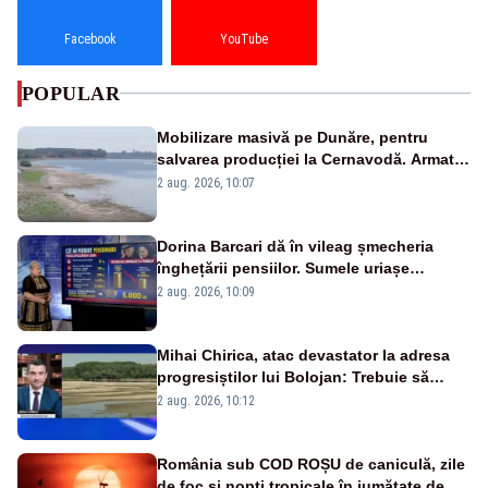
Facebook
YouTube
POPULAR
Mobilizare masivă pe Dunăre, pentru
salvarea producției la Cernavodă. Armata
va detona o stâncă și va devia apa
2 aug. 2026, 10:07
fluviului - IMAGINI AERIENE
Dorina Barcari dă în vileag șmecheria
înghețării pensiilor. Sumele uriașe
pierdute de fiecare român
2 aug. 2026, 10:09
Mihai Chirica, atac devastator la adresa
progresiștilor lui Bolojan: Trebuie să
protejăm și natura, dar nu șținem omaneii
2 aug. 2026, 10:12
în stare permanentă de alertă
România sub COD ROȘU de caniculă, zile
de foc și nopți tropicale în jumătate de