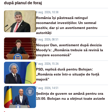
după planul de foraj
8 aug. 2026, 10:38
România își păstrează ratingul
recomandat investițiilor. Un semnal
pozitiv, dar și un avertisment pentru
autorități
8 aug. 2026, 08:51
Nicușor Dan, avertisment după decizia
Moody’s: „România trebuie să revină la
creștere economică”
7 aug. 2026, 15:26
PSD, replică dură pentru Bolojan:
„România este într-o situație de forță
majoră”
7 aug. 2026, 14:51
Ședința de guvern se amână pentru ora
15:00. Bolojan nu a obținut toate avizele