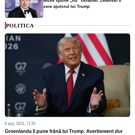
Musk spune „nu” Ucrainei. Zelenski îi
cere ajutorul lui Trump
POLITICA
8 aug. 2026, 13:35
Groenlanda îi pune frână lui Trump. Avertisment dur