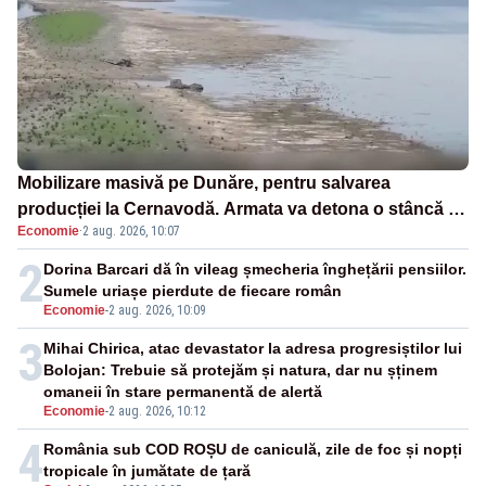
Mobilizare masivă pe Dunăre, pentru salvarea
producției la Cernavodă. Armata va detona o stâncă și
Economie
·
2 aug. 2026, 10:07
va devia apa fluviului - IMAGINI AERIENE
2
Dorina Barcari dă în vileag șmecheria înghețării pensiilor.
Sumele uriașe pierdute de fiecare român
Economie
-
2 aug. 2026, 10:09
3
Mihai Chirica, atac devastator la adresa progresiștilor lui
Bolojan: Trebuie să protejăm și natura, dar nu șținem
omaneii în stare permanentă de alertă
Economie
-
2 aug. 2026, 10:12
4
România sub COD ROȘU de caniculă, zile de foc și nopți
tropicale în jumătate de țară