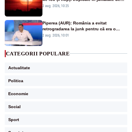
țară
2 aug. 2026, 10:25
Piperea (AUR): România a evitat
retrogradarea la junk pentru că era o
catastrofă pentru bănci și fondurile de
2 aug. 2026, 10:01
pensii
CATEGORII POPULARE
Actualitate
Politica
Economie
Social
Sport