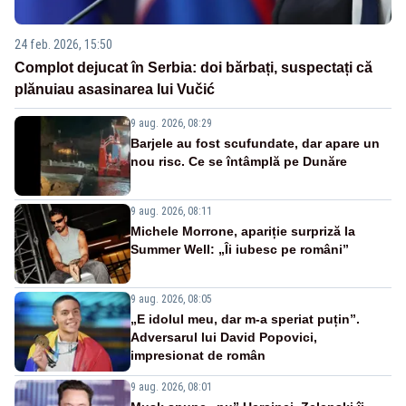
24 feb. 2026, 15:50
Complot dejucat în Serbia: doi bărbați, suspectați că
plănuiau asasinarea lui Vučić
9 aug. 2026, 08:29
Barjele au fost scufundate, dar apare un
nou risc. Ce se întâmplă pe Dunăre
9 aug. 2026, 08:11
Michele Morrone, apariție surpriză la
Summer Well: „Îi iubesc pe români”
9 aug. 2026, 08:05
„E idolul meu, dar m-a speriat puțin”.
Adversarul lui David Popovici,
impresionat de român
9 aug. 2026, 08:01