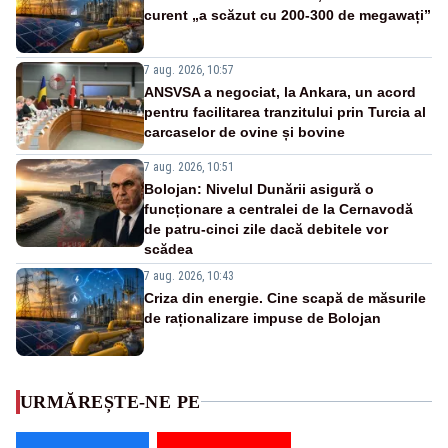
curent „a scăzut cu 200-300 de megawați”
7 aug. 2026, 10:57
ANSVSA a negociat, la Ankara, un acord
pentru facilitarea tranzitului prin Turcia al
carcaselor de ovine și bovine
7 aug. 2026, 10:51
Bolojan: Nivelul Dunării asigură o
funcționare a centralei de la Cernavodă
de patru-cinci zile dacă debitele vor
scădea
7 aug. 2026, 10:43
Criza din energie. Cine scapă de măsurile
de raționalizare impuse de Bolojan
URMĂREȘTE-NE PE