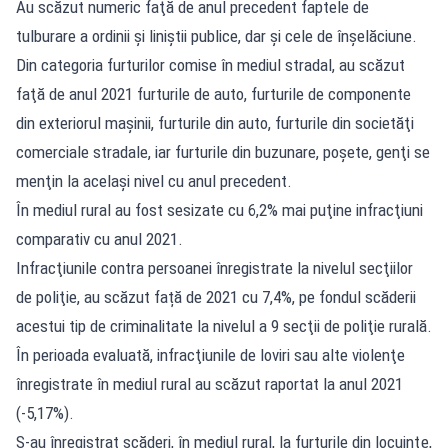
Au scăzut numeric faţă de anul precedent faptele de
tulburare a ordinii şi liniştii publice, dar şi cele de înşelăciune.
Din categoria furturilor comise în mediul stradal, au scăzut
faţă de anul 2021 furturile de auto, furturile de componente
din exteriorul maşinii, furturile din auto, furturile din societăţi
comerciale stradale, iar furturile din buzunare, poşete, genţi se
menţin la acelaşi nivel cu anul precedent.
În mediul rural au fost sesizate cu 6,2% mai puţine infracţiuni
comparativ cu anul 2021.
Infracţiunile contra persoanei înregistrate la nivelul secţiilor
de poliţie, au scăzut față de 2021 cu 7,4%, pe fondul scăderii
acestui tip de criminalitate la nivelul a 9 secţii de poliţie rurală.
În perioada evaluată, infracţiunile de loviri sau alte violenţe
înregistrate în mediul rural au scăzut raportat la anul 2021
(-5,17%).
S-au înregistrat scăderi, în mediul rural, la furturile din locuinţe,