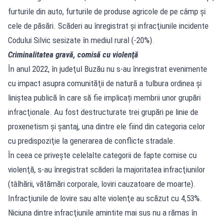
furturile din auto, furturile de produse agricole de pe câmp şi
cele de păsări. Scăderi au înregistrat şi infracţiunile incidente
Codului Silvic sesizate în mediul rural (-20%).
Criminalitatea gravă, comisă cu violenţă
În anul 2022, în judeţul Buzău nu s-au înregistrat evenimente
cu impact asupra comunităţii de natură a tulbura ordinea şi
liniştea publică în care să fie implicați membrii unor grupări
infracţionale. Au fost destructurate trei grupări pe linie de
proxenetism şi şantaj, una dintre ele fiind din categoria celor
cu predispoziţie la generarea de conflicte stradale.
În ceea ce priveşte celelalte categorii de fapte comise cu
violenţă, s-au înregistrat scăderi la majoritatea infracţiunilor
(tâlhării, vătămări corporale, loviri cauzatoare de moarte).
Infracţiunile de lovire sau alte violenţe au scăzut cu 4,53%.
Niciuna dintre infracţiunile amintite mai sus nu a rămas în