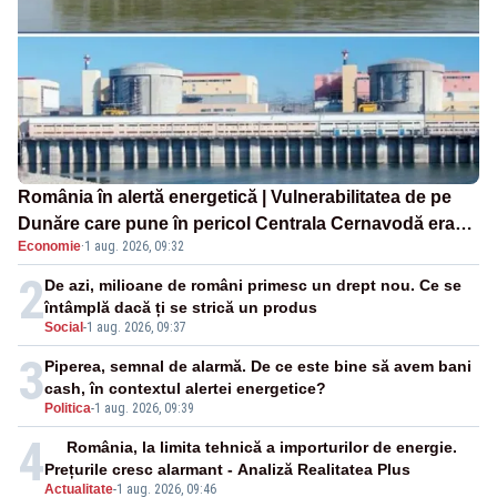
România în alertă energetică | Vulnerabilitatea de pe
Dunăre care pune în pericol Centrala Cernavodă era
Economie
·
1 aug. 2026, 09:32
cunoscută de pe vremea lui Ceaușescu
2
De azi, milioane de români primesc un drept nou. Ce se
întâmplă dacă ți se strică un produs
Social
-
1 aug. 2026, 09:37
3
Piperea, semnal de alarmă. De ce este bine să avem bani
cash, în contextul alertei energetice?
Politica
-
1 aug. 2026, 09:39
4
România, la limita tehnică a importurilor de energie.
Prețurile cresc alarmant - Analiză Realitatea Plus
Actualitate
-
1 aug. 2026, 09:46