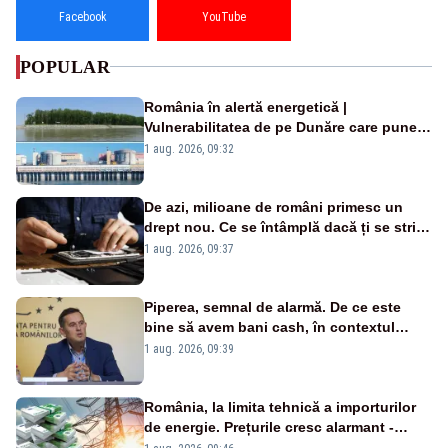
Facebook
YouTube
POPULAR
România în alertă energetică |
Vulnerabilitatea de pe Dunăre care pune
în pericol Centrala Cernavodă era
1 aug. 2026, 09:32
cunoscută de pe vremea lui Ceaușescu
De azi, milioane de români primesc un
drept nou. Ce se întâmplă dacă ți se strică
un produs
1 aug. 2026, 09:37
Piperea, semnal de alarmă. De ce este
bine să avem bani cash, în contextul
alertei energetice?
1 aug. 2026, 09:39
România, la limita tehnică a importurilor
de energie. Prețurile cresc alarmant -
Analiză Realitatea Plus