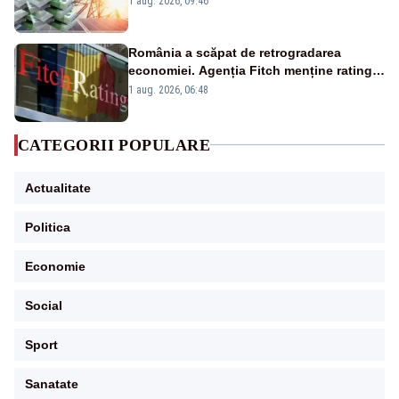
1 aug. 2026, 09:46
România a scăpat de retrogradarea
economiei. Agenția Fitch menține ratingul
„BBB-” cu perspectivă negativă
1 aug. 2026, 06:48
CATEGORII POPULARE
Actualitate
Politica
Economie
Social
Sport
Sanatate