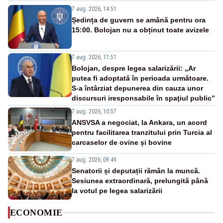
7 aug. 2026, 14:51
Ședința de guvern se amână pentru ora
15:00. Bolojan nu a obținut toate avizele
7 aug. 2026, 11:51
Bolojan, despre legea salarizării: „Ar
putea fi adoptată în perioada următoare.
S-a întârziat depunerea din cauza unor
discursuri iresponsabile în spaţiul public”
7 aug. 2026, 10:57
ANSVSA a negociat, la Ankara, un acord
pentru facilitarea tranzitului prin Turcia al
carcaselor de ovine și bovine
7 aug. 2026, 09:49
Senatorii și deputații rămân la muncă.
Sesiunea extraordinară, prelungită până
la votul pe legea salarizării
ECONOMIE