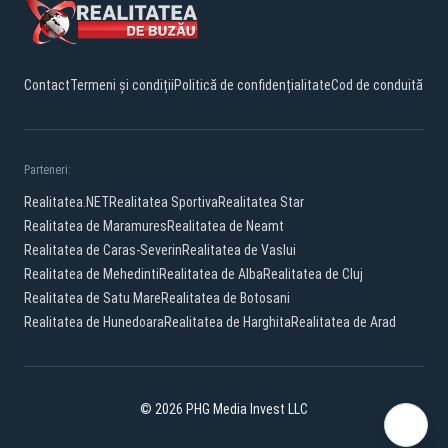
Contact
Termeni și condiții
Politică de confidențialitate
Cod de conduită
Parteneri:
Realitatea.NET
Realitatea Sportiva
Realitatea Star
Realitatea de Maramures
Realitatea de Neamt
Realitatea de Caras-Severin
Realitatea de Vaslui
Realitatea de Mehedinti
Realitatea de Alba
Realitatea de Cluj
Realitatea de Satu Mare
Realitatea de Botosani
Realitatea de Hunedoara
Realitatea de Harghita
Realitatea de Arad
© 2026 PHG Media Invest LLC
Facebook
YouTube