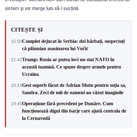
sistem și vor merge luni să-l susțină.
CITEȘTE ȘI
Complot dejucat în Serbia: doi bărbați, suspectați
15:50
că plănuiau asasinarea lui Vučić
Trump: Rusia ar putea lovi un stat NATO în
21:42
această toamnă. Ce spune despre armele pentru
Ucraina
Gest superb făcut de Adrian Mutu pentru soția sa,
20:43
Sandra. Zeci de mii de oameni au văzut imaginile
Operațiune fără precedent pe Dunăre. Cum
19:45
funcționează digul din barje care ajută centrala de
la Cernavodă