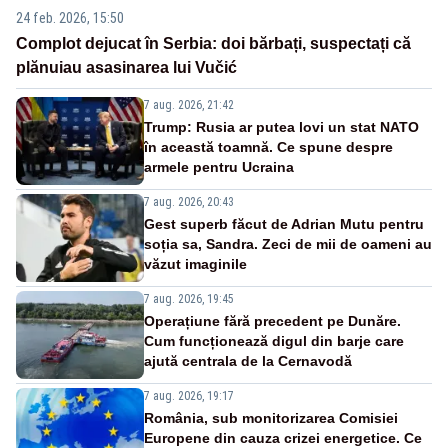
24 feb. 2026, 15:50
Complot dejucat în Serbia: doi bărbați, suspectați că
plănuiau asasinarea lui Vučić
7 aug. 2026, 21:42
Trump: Rusia ar putea lovi un stat NATO
în această toamnă. Ce spune despre
armele pentru Ucraina
7 aug. 2026, 20:43
Gest superb făcut de Adrian Mutu pentru
soția sa, Sandra. Zeci de mii de oameni au
văzut imaginile
7 aug. 2026, 19:45
Operațiune fără precedent pe Dunăre.
Cum funcționează digul din barje care
ajută centrala de la Cernavodă
7 aug. 2026, 19:17
România, sub monitorizarea Comisiei
Europene din cauza crizei energetice. Ce