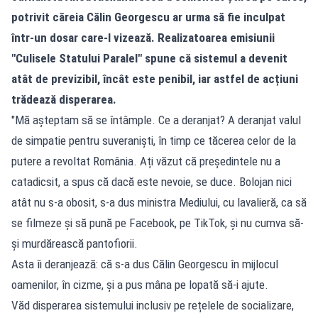
potrivit căreia Călin Georgescu ar urma să fie inculpat
într-un dosar care-l vizează. Realizatoarea emisiunii
"Culisele Statului Paralel" spune că sistemul a devenit
atât de previzibil, încât este penibil, iar astfel de acțiuni
trădează disperarea.
"Mă așteptam să se întâmple. Ce a deranjat? A deranjat valul
de simpatie pentru suveraniști, în timp ce tăcerea celor de la
putere a revoltat România. Ați văzut că președintele nu a
catadicsit, a spus că dacă este nevoie, se duce. Bolojan nici
atât nu s-a obosit, s-a dus ministra Mediului, cu lavalieră, ca să
se filmeze și să pună pe Facebook, pe TikTok, și nu cumva să-
și murdărească pantofiorii.
Asta îi deranjează: că s-a dus Călin Georgescu în mijlocul
oamenilor, în cizme, și a pus mâna pe lopată să-i ajute.
Văd disperarea sistemului inclusiv pe rețelele de socializare,