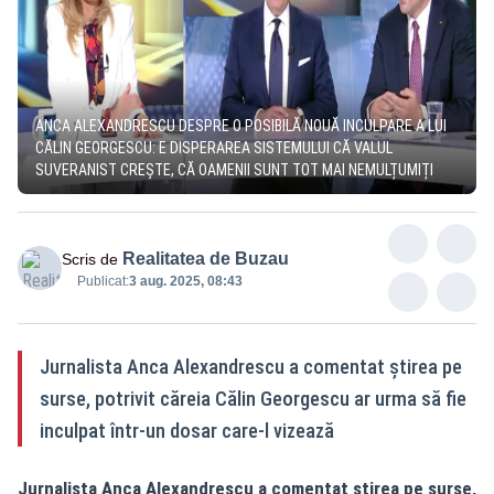
ANCA ALEXANDRESCU DESPRE O POSIBILĂ NOUĂ INCULPARE A LUI
CĂLIN GEORGESCU: E DISPERAREA SISTEMULUI CĂ VALUL
SUVERANIST CREȘTE, CĂ OAMENII SUNT TOT MAI NEMULȚUMIȚI
Realitatea de Buzau
Scris de
Publicat:
3 aug. 2025, 08:43
Jurnalista Anca Alexandrescu a comentat știrea pe
surse, potrivit căreia Călin Georgescu ar urma să fie
inculpat într-un dosar care-l vizează
Jurnalista Anca Alexandrescu a comentat știrea pe surse,