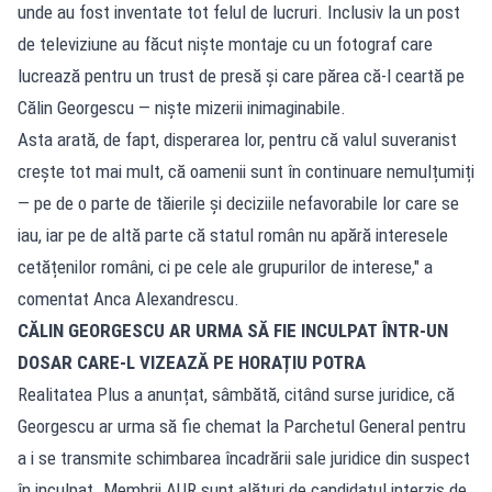
unde au fost inventate tot felul de lucruri. Inclusiv la un post
de televiziune au făcut niște montaje cu un fotograf care
lucrează pentru un trust de presă și care părea că-l ceartă pe
Călin Georgescu — niște mizerii inimaginabile.
Asta arată, de fapt, disperarea lor, pentru că valul suveranist
crește tot mai mult, că oamenii sunt în continuare nemulțumiți
— pe de o parte de tăierile și deciziile nefavorabile lor care se
iau, iar pe de altă parte că statul român nu apără interesele
cetățenilor români, ci pe cele ale grupurilor de interese," a
comentat Anca Alexandrescu.
CĂLIN GEORGESCU AR URMA SĂ FIE INCULPAT ÎNTR-UN
DOSAR CARE-L VIZEAZĂ PE HORAȚIU POTRA
Realitatea Plus a anunțat, sâmbătă, citând surse juridice, că
Georgescu ar urma să fie chemat la Parchetul General pentru
a i se transmite schimbarea încadrării sale juridice din suspect
în inculpat. Membrii AUR sunt alături de candidatul interzis de