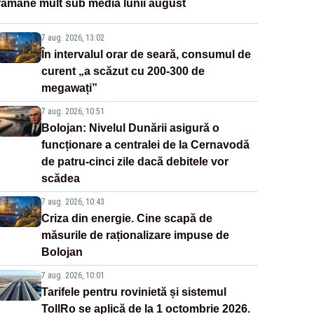
rămâne mult sub media lunii august
7 aug. 2026, 13:02
În intervalul orar de seară, consumul de
curent „a scăzut cu 200-300 de
megawați”
7 aug. 2026, 10:51
Bolojan: Nivelul Dunării asigură o
funcționare a centralei de la Cernavodă
de patru-cinci zile dacă debitele vor
scădea
7 aug. 2026, 10:43
Criza din energie. Cine scapă de
măsurile de raționalizare impuse de
Bolojan
7 aug. 2026, 10:01
Tarifele pentru rovinietă și sistemul
TollRo se aplică de la 1 octombrie 2026.