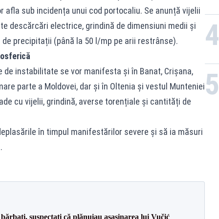
r afla sub incidența unui cod portocaliu. Se anunță vijelii
nte descărcări electrice, grindină de dimensiuni medii și
de precipitații (până la 50 l/mp pe arii restrânse).
osferică
 de instabilitate se vor manifesta și în Banat, Crișana,
re parte a Moldovei, dar și în Oltenia și vestul Munteniei
ade cu vijelii, grindină, averse torențiale și cantități de
plasările în timpul manifestărilor severe și să ia măsuri
.
bărbați, suspectați că plănuiau asasinarea lui Vučić