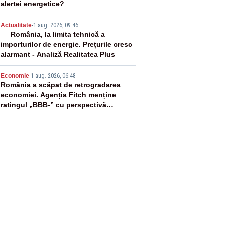
alertei energetice?
4
Actualitate
-
1 aug. 2026, 09:46
România, la limita tehnică a
importurilor de energie. Prețurile cresc
alarmant - Analiză Realitatea Plus
5
Economie
-
1 aug. 2026, 06:48
România a scăpat de retrogradarea
economiei. Agenția Fitch menține
ratingul „BBB-” cu perspectivă
negativă