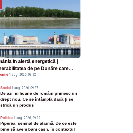
ânia în alertă energetică |
nerabilitatea de pe Dunăre care
omie
·
1 aug. 2026, 09:32
e în pericol Centrala Cernavodă era
oscută de pe vremea lui Ceaușescu
2
Social
-
1 aug. 2026, 09:37
De azi, milioane de români primesc un
drept nou. Ce se întâmplă dacă ți se
strică un produs
3
Politica
-
1 aug. 2026, 09:39
Piperea, semnal de alarmă. De ce este
bine să avem bani cash, în contextul