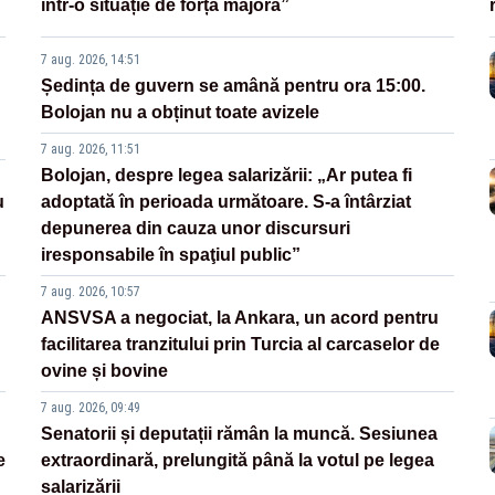
într-o situație de forță majoră”
7 aug. 2026, 14:51
Ședința de guvern se amână pentru ora 15:00.
Bolojan nu a obținut toate avizele
7 aug. 2026, 11:51
Bolojan, despre legea salarizării: „Ar putea fi
u
adoptată în perioada următoare. S-a întârziat
depunerea din cauza unor discursuri
iresponsabile în spaţiul public”
7 aug. 2026, 10:57
ANSVSA a negociat, la Ankara, un acord pentru
facilitarea tranzitului prin Turcia al carcaselor de
ovine și bovine
7 aug. 2026, 09:49
Senatorii și deputații rămân la muncă. Sesiunea
e
extraordinară, prelungită până la votul pe legea
salarizării