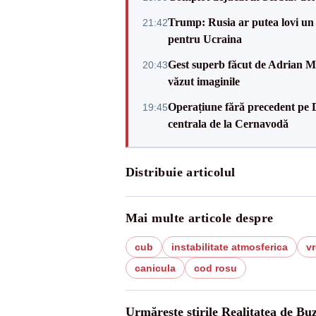
Trump: Rusia ar putea lovi un
21:42
pentru Ucraina
Gest superb făcut de Adrian Mu
20:43
văzut imaginile
Operațiune fără precedent pe 
19:45
centrala de la Cernavodă
Distribuie articolul
Mai multe articole despre
cub
instabilitate atmosferica
v
canicula
cod rosu
Urmărește știrile Realitatea de Bu