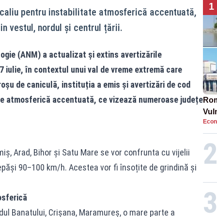
1
ocaliu pentru instabilitate atmosferică accentuată,
 vestul, nordul și centrul țării.
gie (ANM) a actualizat și extins avertizările
 iulie, în contextul unui val de vreme extremă care
șu de caniculă, instituția a emis și avertizări de cod
tate atmosferică accentuată, ce vizează numeroase județe
Rom
Vul
Econ
pun
cun
miș, Arad, Bihor și Satu Mare se vor confrunta cu vijelii
epăși 90–100 km/h. Acestea vor fi însoțite de grindină și
osferică
rdul Banatului, Crișana, Maramureș, o mare parte a