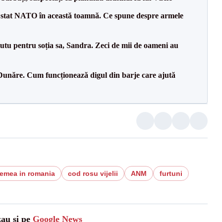
 stat NATO în această toamnă. Ce spune despre armele
tu pentru soția sa, Sandra. Zeci de mii de oameni au
Dunăre. Cum funcționează digul din barje care ajută
remea in romania
cod rosu vijelii
ANM
furtuni
zau și pe
Google News