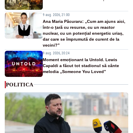
9 aug. 2026, 21:00
Ana Maria Păcuraru: „Cum am ajuns aici,
într-o țară cu resurse, cu un reactor
nuclear, cu un potențial energetic uriaș,
dar care se împrumută de curent de la
vecini?”
9 aug. 2026, 20:24
Moment emoționant la Untold. Lewis
Capaldi a făcut tot stadionul să cânte
melodia „Someone You Loved”
POLITICA