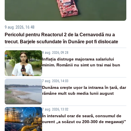
9 aug. 2026, 16:48
Pericolul pentru Reactorul 2 de la Cernavodă nu a
trecut. Barjele scufundate în Dunăre pot fi dislocate
9 aug. 2026, 09:28
Inflația distruge majorarea salariului
minim. Românii nu simt un trai mai bun
7 aug. 2026, 14:03
Dunărea crește ușor la intrarea în țară, dar
rămâne mult sub media lunii august
7 aug. 2026, 13:02
În intervalul orar de seară, consumul de
curent „a scăzut cu 200-300 de megawați”