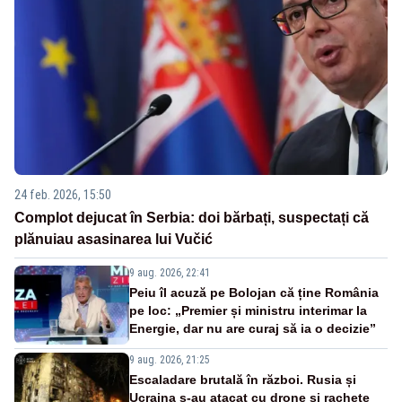
24 feb. 2026, 15:50
Complot dejucat în Serbia: doi bărbați, suspectați că
plănuiau asasinarea lui Vučić
9 aug. 2026, 22:41
Peiu îl acuză pe Bolojan că ține România
pe loc: „Premier și ministru interimar la
Energie, dar nu are curaj să ia o decizie”
9 aug. 2026, 21:25
Escaladare brutală în război. Rusia și
Ucraina s-au atacat cu drone și rachete