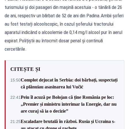
turismului și doi pasageri din mașină acestuia - o tânără de 26
de ani, respectiv un bărbat de 52 de ani din Padina.Ambii șoferi
au fost testați alcoolscopic, în cazul șoferului tractorului
aparatul indicând o alcoolemie de 0,14 mg/l alcool pur în aerul
expirat.Polițiștii au întocmit dosar penal și continuă
cercetările.
CITEȘTE ȘI
Complot dejucat în Serbia: doi bărbați, suspectați
15:50
că plănuiau asasinarea lui Vučić
Peiu îl acuză pe Bolojan că ține România pe loc:
22:41
„Premier și ministru interimar la Energie, dar nu
are curaj să ia o decizie”
Escaladare brutală în război. Rusia și Ucraina s-
21:25
au atacat cu drone și rachete