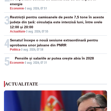
energie
Economie
-
3 aug. 2026, 07:51
3
Restricții pentru camioanele de peste 7,5 tone în aceste
județe din țară: circulația este interzisă luni, între orele
12:00 și 20:00
Actualitate
-
3 aug. 2026, 07:55
4
Senatul începe o nouă sesiune extraordinară pentru
aprobarea unor jaloane din PNRR
Politica
-
3 aug. 2026, 07:58
5
Pensiile și salariile ar putea crește abia în 2028
Economie
-
3 aug. 2026, 07:31
ACTUALITATE