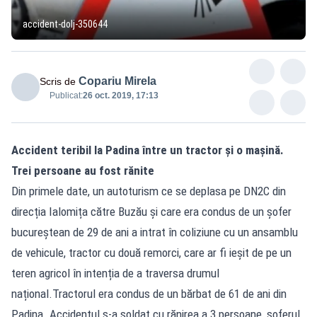
accident-dolj-350644
Copariu Mirela
Scris de
Publicat:
26 oct. 2019, 17:13
Accident teribil la Padina între un tractor și o mașină.
Trei persoane au fost rănite
Din primele date, un autoturism ce se deplasa pe DN2C din
direcția Ialomița către Buzău și care era condus de un șofer
bucureștean de 29 de ani a intrat în coliziune cu un ansamblu
de vehicule, tractor cu două remorci, care ar fi ieșit de pe un
teren agricol în intenția de a traversa drumul
național.Tractorul era condus de un bărbat de 61 de ani din
Padina. Accidentul s-a soldat cu rănirea a 3 persoane, șoferul