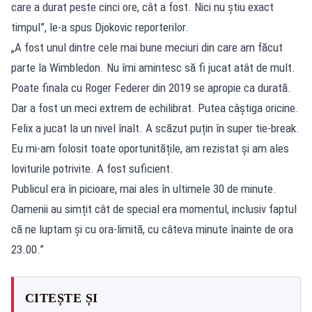
care a durat peste cinci ore, cât a fost. Nici nu știu exact
timpul”, le-a spus Djokovic reporterilor.
„A fost unul dintre cele mai bune meciuri din care am făcut
parte la Wimbledon. Nu îmi amintesc să fi jucat atât de mult.
Poate finala cu Roger Federer din 2019 se apropie ca durată.
Dar a fost un meci extrem de echilibrat. Putea câștiga oricine.
Felix a jucat la un nivel înalt. A scăzut puțin în super tie-break.
Eu mi-am folosit toate oportunitățile, am rezistat și am ales
loviturile potrivite. A fost suficient.
Publicul era în picioare, mai ales în ultimele 30 de minute.
Oamenii au simțit cât de special era momentul, inclusiv faptul
că ne luptam și cu ora-limită, cu câteva minute înainte de ora
23.00.”
CITEȘTE ȘI