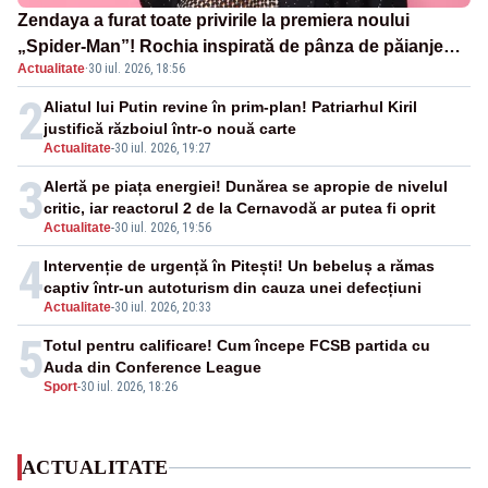
Zendaya a furat toate privirile la premiera noului
„Spider-Man”! Rochia inspirată de pânza de păianjen a
Actualitate
·
30 iul. 2026, 18:56
făcut senzație
2
Aliatul lui Putin revine în prim-plan! Patriarhul Kiril
justifică războiul într-o nouă carte
Actualitate
-
30 iul. 2026, 19:27
3
Alertă pe piața energiei! Dunărea se apropie de nivelul
critic, iar reactorul 2 de la Cernavodă ar putea fi oprit
Actualitate
-
30 iul. 2026, 19:56
4
Intervenție de urgență în Pitești! Un bebeluș a rămas
captiv într-un autoturism din cauza unei defecțiuni
Actualitate
-
30 iul. 2026, 20:33
5
Totul pentru calificare! Cum începe FCSB partida cu
Auda din Conference League
Sport
-
30 iul. 2026, 18:26
ACTUALITATE