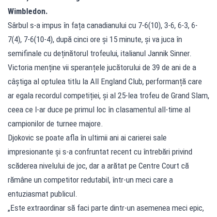
Wimbledon.
Sârbul s-a impus în fața canadianului cu 7-6(10), 3-6, 6-3, 6-
7(4), 7-6(10-4), după cinci ore și 15 minute, și va juca în
semifinale cu deținătorul trofeului, italianul Jannik Sinner.
Victoria menține vii speranțele jucătorului de 39 de ani de a
câștiga al optulea titlu la All England Club, performanță care
ar egala recordul competiției, și al 25-lea trofeu de Grand Slam,
ceea ce l-ar duce pe primul loc în clasamentul all-time al
campionilor de turnee majore.
Djokovic se poate afla în ultimii ani ai carierei sale
impresionante și s-a confruntat recent cu întrebări privind
scăderea nivelului de joc, dar a arătat pe Centre Court că
rămâne un competitor redutabil, într-un meci care a
entuziasmat publicul.
„Este extraordinar să faci parte dintr-un asemenea meci epic,