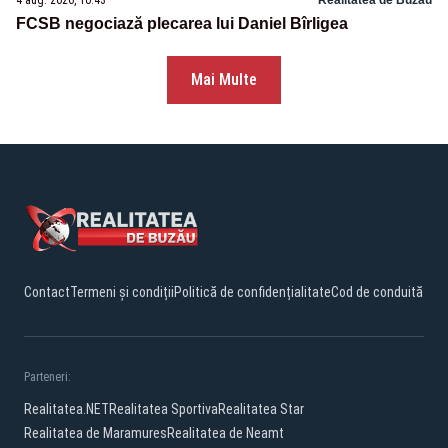
4 aug. 2026, 10:43
Realitatea de Buzau
FCSB negociază plecarea lui Daniel Bîrligea
Mai Multe
Contact
Termeni și condiții
Politică de confidențialitate
Cod de conduită
Parteneri:
Realitatea.NET
Realitatea Sportiva
Realitatea Star
Realitatea de Maramures
Realitatea de Neamt