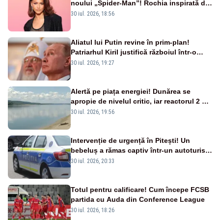
noului „Spider-Man”! Rochia inspirată de
pânza de păianjen a făcut senzație
30 iul. 2026, 18:56
Aliatul lui Putin revine în prim-plan!
Patriarhul Kiril justifică războiul într-o
nouă carte
30 iul. 2026, 19:27
Alertă pe piața energiei! Dunărea se
apropie de nivelul critic, iar reactorul 2 de
la Cernavodă ar putea fi oprit
30 iul. 2026, 19:56
Intervenție de urgență în Pitești! Un
bebeluș a rămas captiv într-un autoturism
din cauza unei defecțiuni
30 iul. 2026, 20:33
Totul pentru calificare! Cum începe FCSB
partida cu Auda din Conference League
30 iul. 2026, 18:26