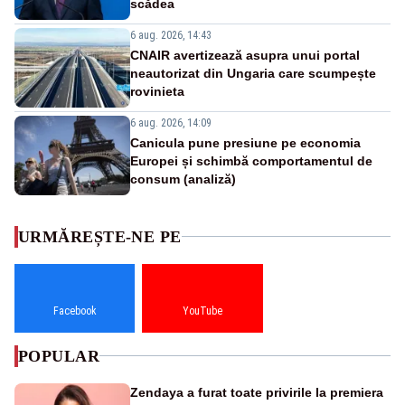
scădea
6 aug. 2026, 14:43
CNAIR avertizează asupra unui portal
neautorizat din Ungaria care scumpește
rovinieta
6 aug. 2026, 14:09
Canicula pune presiune pe economia
Europei și schimbă comportamentul de
consum (analiză)
URMĂREȘTE-NE PE
Facebook
YouTube
POPULAR
Zendaya a furat toate privirile la premiera