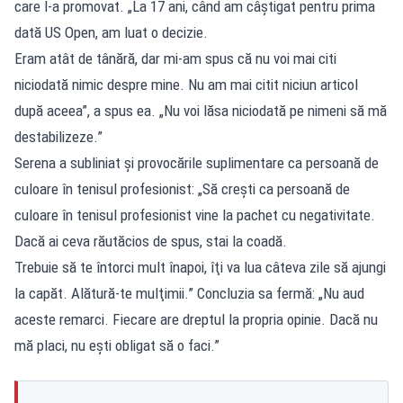
care l-a promovat. „La 17 ani, când am câştigat pentru prima
dată US Open, am luat o decizie.
Eram atât de tânără, dar mi-am spus că nu voi mai citi
niciodată nimic despre mine. Nu am mai citit niciun articol
după aceea”, a spus ea. „Nu voi lăsa niciodată pe nimeni să mă
destabilizeze.”
Serena a subliniat și provocările suplimentare ca persoană de
culoare în tenisul profesionist: „Să creşti ca persoană de
culoare în tenisul profesionist vine la pachet cu negativitate.
Dacă ai ceva răutăcios de spus, stai la coadă.
Trebuie să te întorci mult înapoi, îţi va lua câteva zile să ajungi
la capăt. Alătură-te mulţimii.” Concluzia sa fermă: „Nu aud
aceste remarci. Fiecare are dreptul la propria opinie. Dacă nu
mă placi, nu eşti obligat să o faci.”