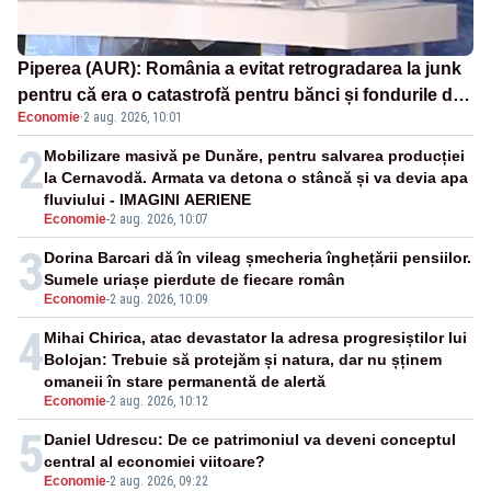
Piperea (AUR): România a evitat retrogradarea la junk
pentru că era o catastrofă pentru bănci și fondurile de
Economie
·
2 aug. 2026, 10:01
pensii
2
Mobilizare masivă pe Dunăre, pentru salvarea producției
la Cernavodă. Armata va detona o stâncă și va devia apa
fluviului - IMAGINI AERIENE
Economie
-
2 aug. 2026, 10:07
3
Dorina Barcari dă în vileag șmecheria înghețării pensiilor.
Sumele uriașe pierdute de fiecare român
Economie
-
2 aug. 2026, 10:09
4
Mihai Chirica, atac devastator la adresa progresiștilor lui
Bolojan: Trebuie să protejăm și natura, dar nu șținem
omaneii în stare permanentă de alertă
Economie
-
2 aug. 2026, 10:12
5
Daniel Udrescu: De ce patrimoniul va deveni conceptul
central al economiei viitoare?
Economie
-
2 aug. 2026, 09:22