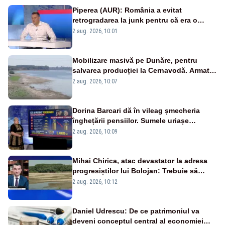
Piperea (AUR): România a evitat
retrogradarea la junk pentru că era o
catastrofă pentru bănci și fondurile de
2 aug. 2026, 10:01
pensii
Mobilizare masivă pe Dunăre, pentru
salvarea producției la Cernavodă. Armata
va detona o stâncă și va devia apa
2 aug. 2026, 10:07
fluviului - IMAGINI AERIENE
Dorina Barcari dă în vileag șmecheria
înghețării pensiilor. Sumele uriașe
pierdute de fiecare român
2 aug. 2026, 10:09
Mihai Chirica, atac devastator la adresa
progresiștilor lui Bolojan: Trebuie să
protejăm și natura, dar nu șținem omaneii
2 aug. 2026, 10:12
în stare permanentă de alertă
Daniel Udrescu: De ce patrimoniul va
deveni conceptul central al economiei