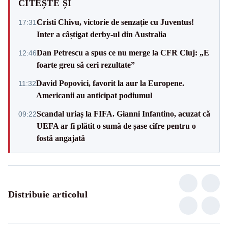
CITEȘTE ȘI
Cristi Chivu, victorie de senzație cu Juventus!
17:31
Inter a câștigat derby-ul din Australia
Dan Petrescu a spus ce nu merge la CFR Cluj: „E
12:46
foarte greu să ceri rezultate”
David Popovici, favorit la aur la Europene.
11:32
Americanii au anticipat podiumul
Scandal uriaș la FIFA. Gianni Infantino, acuzat că
09:22
UEFA ar fi plătit o sumă de șase cifre pentru o
fostă angajată
Distribuie articolul