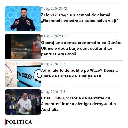
8 aug. 2026, 21:42
Zelenski trage un semnal de alarmă:
„Rachetele voastre ar putea salva vieți”
8 aug. 2026, 20:07
Operațiune contra cronometru pe Dunăre.
Ultimele două barje sunt scufundate
pentru Cernavodă
8 aug. 2026, 18:31
Adio, alerte de poliție pe Waze? Decizia
luată de Curtea de Justiție a UE
8 aug. 2026, 17:31
Cristi Chivu, victorie de senzație cu
Juventus! Inter a câștigat derby-ul din
Australia
POLITICA