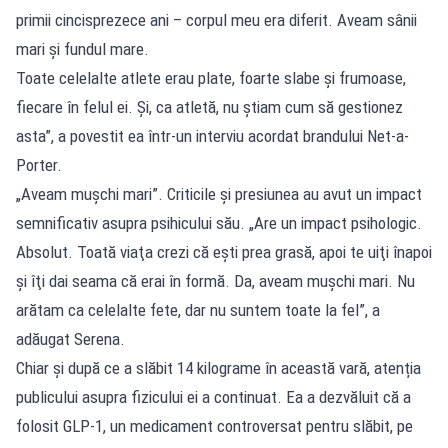
primii cincisprezece ani – corpul meu era diferit. Aveam sânii
mari şi fundul mare.
Toate celelalte atlete erau plate, foarte slabe şi frumoase,
fiecare în felul ei. Şi, ca atletă, nu ştiam cum să gestionez
asta”, a povestit ea într-un interviu acordat brandului Net-a-
Porter.
„Aveam muşchi mari”. Criticile și presiunea au avut un impact
semnificativ asupra psihicului său. „Are un impact psihologic.
Absolut. Toată viaţa crezi că eşti prea grasă, apoi te uiţi înapoi
şi îţi dai seama că erai în formă. Da, aveam muşchi mari. Nu
arătam ca celelalte fete, dar nu suntem toate la fel”, a
adăugat Serena.
Chiar și după ce a slăbit 14 kilograme în această vară, atenția
publicului asupra fizicului ei a continuat. Ea a dezvăluit că a
folosit GLP-1, un medicament controversat pentru slăbit, pe