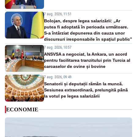
7 aug. 2026, 11:51
Bolojan, despre legea salarizării: „Ar
putea fi adoptată în perioada următoare.
S-a întârziat depunerea din cauza unor
discursuri iresponsabile în spaţiul public”
7 aug. 2026, 10:57
ANSVSA a negociat, la Ankara, un acord
pentru facilitarea tranzitului prin Turcia al
carcaselor de ovine și bovine
7 aug. 2026, 09:49
Senatorii și deputații rămân la muncă.
Sesiunea extraordinară, prelungită până
la votul pe legea salarizării
ECONOMIE