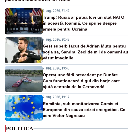
7 aug. 2026, 21:42
Trump: Rusia ar putea lovi un stat NATO
în această toamnă. Ce spune despre
armele pentru Ucraina
7 aug. 2026, 20:43
Gest superb făcut de Adrian Mutu pentru
soția sa, Sandra. Zeci de mii de oameni au
văzut imaginile
7 aug. 2026, 19:45
Operațiune fără precedent pe Dunăre.
Cum funcționează digul din barje care
ajută centrala de la Cernavodă
7 aug. 2026, 19:17
România, sub monitorizarea Comisiei
Europene din cauza crizei energetice. Ce
cere Victor Negrescu
POLITICA