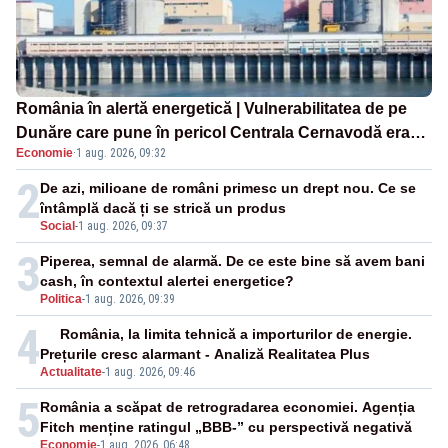
România în alertă energetică | Vulnerabilitatea de pe
Dunăre care pune în pericol Centrala Cernavodă era
Economie
·
1 aug. 2026, 09:32
cunoscută de pe vremea lui Ceaușescu
2
De azi, milioane de români primesc un drept nou. Ce se
întâmplă dacă ți se strică un produs
Social
-
1 aug. 2026, 09:37
3
Piperea, semnal de alarmă. De ce este bine să avem bani
cash, în contextul alertei energetice?
Politica
-
1 aug. 2026, 09:39
4
România, la limita tehnică a importurilor de energie.
Prețurile cresc alarmant - Analiză Realitatea Plus
Actualitate
-
1 aug. 2026, 09:46
5
România a scăpat de retrogradarea economiei. Agenția
Fitch menține ratingul „BBB-” cu perspectivă negativă
Economie
-
1 aug. 2026, 06:48