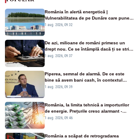
România în alertă energetică |
Vulnerabilitatea de pe Dunăre care pune
în pericol Centrala Cernavodă era
1 aug. 2026, 09:32
cunoscută de pe vremea lui Ceaușescu
De azi, milioane de români primesc un
drept nou. Ce se întâmplă dacă ți se strică
un produs
1 aug. 2026, 09:37
Piperea, semnal de alarmă. De ce este
bine să avem bani cash, în contextul
alertei energetice?
1 aug. 2026, 09:39
România, la limita tehnică a importurilor
de energie. Prețurile cresc alarmant -
Analiză Realitatea Plus
1 aug. 2026, 09:46
România a scăpat de retrogradarea