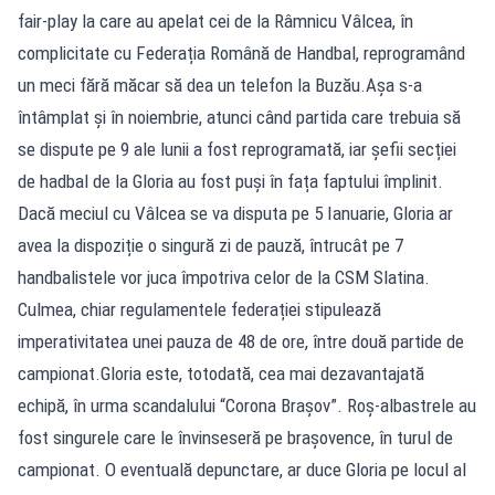
fair-play la care au apelat cei de la Râmnicu Vâlcea, în
complicitate cu Federația Română de Handbal, reprogramând
un meci fără măcar să dea un telefon la Buzău.Așa s-a
întâmplat și în noiembrie, atunci când partida care trebuia să
se dispute pe 9 ale lunii a fost reprogramată, iar șefii secției
de hadbal de la Gloria au fost puși în fața faptului împlinit.
Dacă meciul cu Vâlcea se va disputa pe 5 Ianuarie, Gloria ar
avea la dispoziție o singură zi de pauză, întrucât pe 7
handbalistele vor juca împotriva celor de la CSM Slatina.
Culmea, chiar regulamentele federației stipulează
imperativitatea unei pauza de 48 de ore, între două partide de
campionat.Gloria este, totodată, cea mai dezavantajată
echipă, în urma scandalului “Corona Brașov”. Roș-albastrele au
fost singurele care le învinseseră pe brașovence, în turul de
campionat. O eventuală depunctare, ar duce Gloria pe locul al