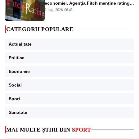
economiei. Agenția Fitch menține ratingul
„BBB-” cu perspectivă negativă
1 aug. 2026, 06:48
CATEGORII POPULARE
Actualitate
Politica
Economie
Social
Sport
Sanatate
MAI MULTE ȘTIRI DIN
SPORT