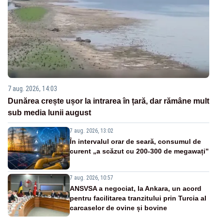
7 aug. 2026, 14:03
Dunărea crește ușor la intrarea în țară, dar rămâne mult
sub media lunii august
7 aug. 2026, 13:02
În intervalul orar de seară, consumul de
curent „a scăzut cu 200-300 de megawați”
7 aug. 2026, 10:57
ANSVSA a negociat, la Ankara, un acord
pentru facilitarea tranzitului prin Turcia al
carcaselor de ovine și bovine