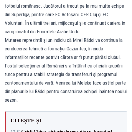
fotbalul românesc. Jucătorul a trecut pe la mai multe echipe
din Superliga, printre care FC Botoșani, CFR Cluj și FC
Voluntari. În ultimii trei ani, mijlocașul și-a continuat cariera în
campionatul din Emiratele Arabe Unite.
Mutarea reprezintă și un indiciu că Mirel Rădoi va continua la
conducerea tehnică a formației Gaziantep, în ciuda
informațiilor recente potrivit cărora ar fi putut părăsi clubul.
Fostul selecționer al României s-a întâlnit cu oficialii grupării
turce pentru a stabili strategia de transferuri și programul
cantonamentului de vară. Venirea lui Meleke face astfel parte
din planurile lui Rădoi pentru construirea echipei înaintea noului
sezon.
CITEȘTE ȘI
Cristi Chivu, victorie de senzație cu Juventus!
17:31