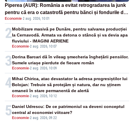
Piperea (AUR): România a evitat retrogradarea la junk
pentru că era o catastrofă pentru bănci și fondurile de
Economie
·
2 aug. 2026, 10:01
pensii
2
Mobilizare masivă pe Dunăre, pentru salvarea producției
la Cernavodă. Armata va detona o stâncă și va devia apa
fluviului - IMAGINI AERIENE
Economie
-
2 aug. 2026, 10:07
3
Dorina Barcari dă în vileag șmecheria înghețării pensiilor.
Sumele uriașe pierdute de fiecare român
Economie
-
2 aug. 2026, 10:09
4
Mihai Chirica, atac devastator la adresa progresiștilor lui
Bolojan: Trebuie să protejăm și natura, dar nu șținem
omaneii în stare permanentă de alertă
Economie
-
2 aug. 2026, 10:12
5
Daniel Udrescu: De ce patrimoniul va deveni conceptul
central al economiei viitoare?
Economie
-
2 aug. 2026, 09:22