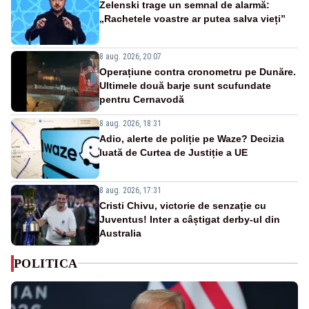
Zelenski trage un semnal de alarmă:
„Rachetele voastre ar putea salva vieți”
8 aug. 2026, 20:07
Operațiune contra cronometru pe Dunăre.
Ultimele două barje sunt scufundate
pentru Cernavodă
8 aug. 2026, 18:31
Adio, alerte de poliție pe Waze? Decizia
luată de Curtea de Justiție a UE
8 aug. 2026, 17:31
Cristi Chivu, victorie de senzație cu
Juventus! Inter a câștigat derby-ul din
Australia
POLITICA