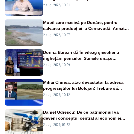
catastrofă pentru bănci și fondurile de
2 aug. 2026, 10:01
pensii
Mobilizare masivă pe Dunăre, pentru
salvarea producției la Cernavodă. Armata
va detona o stâncă și va devia apa
2 aug. 2026, 10:07
fluviului - IMAGINI AERIENE
Dorina Barcari dă în vileag șmecheria
înghețării pensiilor. Sumele uriașe
pierdute de fiecare român
2 aug. 2026, 10:09
Mihai Chirica, atac devastator la adresa
progresiștilor lui Bolojan: Trebuie să
protejăm și natura, dar nu șținem omaneii
2 aug. 2026, 10:12
în stare permanentă de alertă
Daniel Udrescu: De ce patrimoniul va
deveni conceptul central al economiei
viitoare?
2 aug. 2026, 09:22