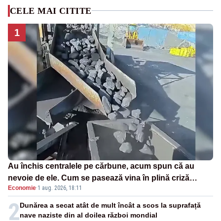
CELE MAI CITITE
1
Au închis centralele pe cărbune, acum spun că au
nevoie de ele. Cum se pasează vina în plină criză
Economie
·
1 aug. 2026, 18:11
energetică
2
Dunărea a secat atât de mult încât a scos la suprafață
nave naziste din al doilea război mondial