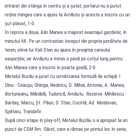
intrarat din stânga în centru și a șutat, portarul nu a putut
reține mingea care a ajuns la Arnăutu și acesta a înscris cu un
șut plasat, 1-0.
În repriza a doua, Alin Manea a majorat avantajul gazdelor, în
minutul 68. Pe un contraatac început din propria jumătate de
teren, elevii lui Vali Stan au ajuns în preajma careului
oaspeților, iar Arnăutu a trimis o pasă pe colțul lung pentru
Alin Manea care a înscris în poarta goală, 2-0.
Metalul Buzău a jucat cu următoarea formulă de echipă: I.
Dinu - Ceaușu, Ghinga, Nedelcu, D. Mihai, Antonie, A. Manea,
Bortuneanu, Mănăilă, Tudorică, Arnăutu. Rezerve: Mihăescu -
Bardaș, Marcu, Șt. Păun, D. Stan, Cocîrlă, Ad. Moldovan,
Spătaru, Trandafir.
După cinci etape în play-off, Metalul Buzău s-a apropiat la un
punct de CSM Rm. Sărat, care a rămas pe primul loc în serie,