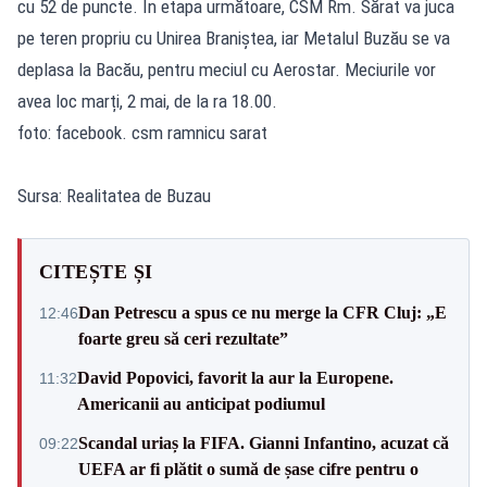
cu 52 de puncte. În etapa următoare, CSM Rm. Sărat va juca
pe teren propriu cu Unirea Braniștea, iar Metalul Buzău se va
deplasa la Bacău, pentru meciul cu Aerostar. Meciurile vor
avea loc marți, 2 mai, de la ra 18.00.
foto: facebook. csm ramnicu sarat
Sursa: Realitatea de Buzau
CITEȘTE ȘI
Dan Petrescu a spus ce nu merge la CFR Cluj: „E
12:46
foarte greu să ceri rezultate”
David Popovici, favorit la aur la Europene.
11:32
Americanii au anticipat podiumul
Scandal uriaș la FIFA. Gianni Infantino, acuzat că
09:22
UEFA ar fi plătit o sumă de șase cifre pentru o