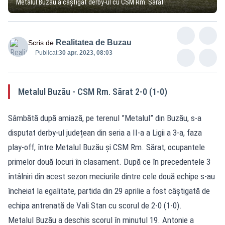
Metalul Buzău a câștigat derby-ul cu CSM Rm. Sărat
Realitatea de Buzau
Scris de
Publicat:
30 apr. 2023, 08:03
Metalul Buzău - CSM Rm. Sărat 2-0 (1-0)
Sâmbătă după amiază, pe terenul ”Metalul” din Buzău, s-a
disputat derby-ul județean din seria a II-a a Ligii a 3-a, faza
play-off, între Metalul Buzău și CSM Rm. Sărat, ocupantele
primelor două locuri în clasament. După ce în precedentele 3
întâlniri din acest sezon meciurile dintre cele două echipe s-au
încheiat la egalitate, partida din 29 aprilie a fost câștigată de
echipa antrenată de Vali Stan cu scorul de 2-0 (1-0).
Metalul Buzău a deschis scorul în minutul 19. Antonie a