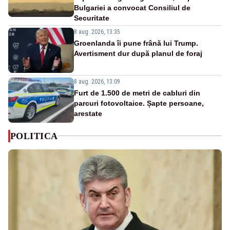
Bulgariei a convocat Consiliul de
Securitate
8 aug. 2026, 13:35
Groenlanda îi pune frână lui Trump.
Avertisment dur după planul de foraj
8 aug. 2026, 13:09
Furt de 1.500 de metri de cabluri din
parcuri fotovoltaice. Șapte persoane,
arestate
POLITICA