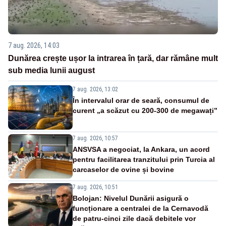
7 aug. 2026, 14:03
Dunărea crește ușor la intrarea în țară, dar rămâne mult
sub media lunii august
7 aug. 2026, 13:02
În intervalul orar de seară, consumul de
curent „a scăzut cu 200-300 de megawați”
7 aug. 2026, 10:57
ANSVSA a negociat, la Ankara, un acord
pentru facilitarea tranzitului prin Turcia al
carcaselor de ovine și bovine
7 aug. 2026, 10:51
Bolojan: Nivelul Dunării asigură o
funcționare a centralei de la Cernavodă
de patru-cinci zile dacă debitele vor