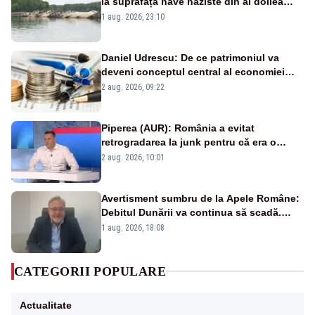
la suprafață nave naziste din al doilea
război mondial
1 aug. 2026, 23:10
Daniel Udrescu: De ce patrimoniul va
deveni conceptul central al economiei
viitoare?
2 aug. 2026, 09:22
Piperea (AUR): România a evitat
retrogradarea la junk pentru că era o
catastrofă pentru bănci și fondurile de
2 aug. 2026, 10:01
pensii
Avertisment sumbru de la Apele Române:
Debitul Dunării va continua să scadă.
Cernavodă s-ar putea închide în 4 zile
1 aug. 2026, 18:08
CATEGORII POPULARE
Actualitate