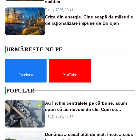
scădea
7 aug. 2026, 10:43
Criza din energie. Cine scapă de măsurile
de raționalizare impuse de Bolojan
URMĂREȘTE-NE PE
Facebook
YouTube
POPULAR
Au închis centralele pe cărbune, acum
spun că au nevoie de ele. Cum se
pasează vina în plină criză energetică
1 aug. 2026, 18:11
Dunărea a secat atât de mult încât a scos