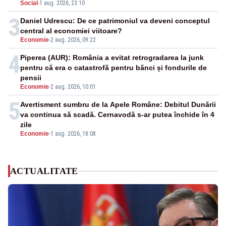
Social
-
1 aug. 2026, 23:10
3
Daniel Udrescu: De ce patrimoniul va deveni conceptul
central al economiei viitoare?
Economie
-
2 aug. 2026, 09:22
4
Piperea (AUR): România a evitat retrogradarea la junk
pentru că era o catastrofă pentru bănci și fondurile de
pensii
Economie
-
2 aug. 2026, 10:01
5
Avertisment sumbru de la Apele Române: Debitul Dunării
va continua să scadă. Cernavodă s-ar putea închide în 4
zile
Economie
-
1 aug. 2026, 18:08
ACTUALITATE