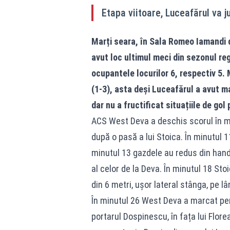
Etapa viitoare, Luceafărul va 
Marți seara, în Sala Romeo Iamandi d
avut loc ultimul meci din sezonul reg
ocupantele locurilor 6, respectiv 5. 
(1-3), asta deși Luceafărul a avut 
dar nu a fructificat situațiile de gol
ACS West Deva a deschis scorul în min
după o pasă a lui Stoica. În minutul 1
minutul 13 gazdele au redus din handic
al celor de la Deva. În minutul 18 Sto
din 6 metri, ușor lateral stânga, pe l
În minutul 26 West Deva a marcat pen
portarul Dospinescu, în fața lui Flor