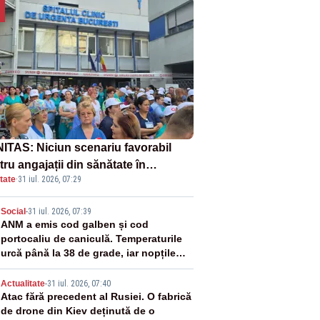
ITAS: Niciun scenariu favorabil
ru angajații din sănătate în
tate
·
31 iul. 2026, 07:29
ectul Legii salarizării
2
Social
-
31 iul. 2026, 07:39
ANM a emis cod galben și cod
portocaliu de caniculă. Temperaturile
urcă până la 38 de grade, iar nopțile
devin tropicale
3
Actualitate
-
31 iul. 2026, 07:40
Atac fără precedent al Rusiei. O fabrică
de drone din Kiev deținută de o