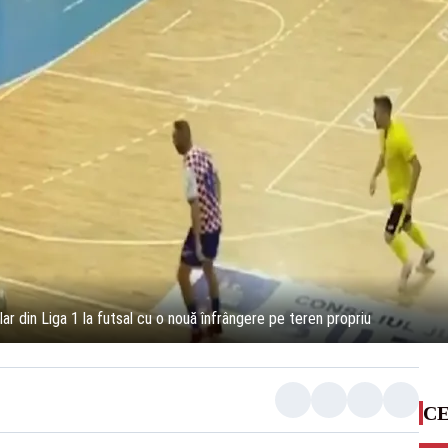
ar din Liga 1 la futsal cu o nouă înfrângere pe teren propriu
CE