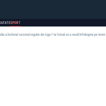
NATATE
SPORT
ău a încheiat sezonul regular din Liga 1 la futsal cu o nouă înfrângere pe teren 