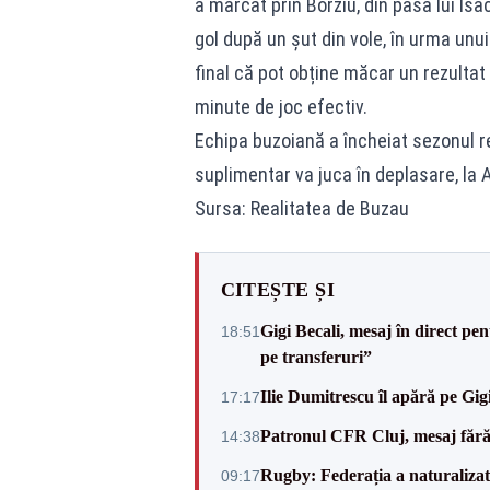
a marcat prin Borziu, din pasa lui Isa
gol după un șut din vole, în urma unu
final că pot obține măcar un rezultat 
minute de joc efectiv.
Echipa buzoiană a încheiat sezonul reg
suplimentar va juca în deplasare, la 
Sursa: Realitatea de Buzau
CITEȘTE ȘI
Gigi Becali, mesaj în direct p
18:51
pe transferuri”
Ilie Dumitrescu îl apără pe Gi
17:17
Patronul CFR Cluj, mesaj fără
14:38
Rugby: Federația a naturalizat 
09:17