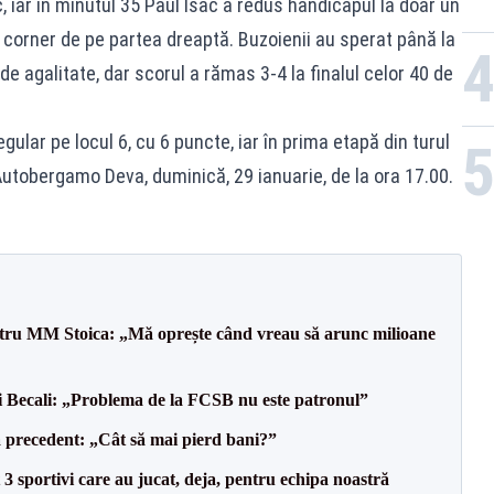
c, iar în minutul 35 Paul Isac a redus handicapul la doar un
i corner de pe partea dreaptă. Buzoienii au sperat până la
de agalitate, dar scorul a rămas 3-4 la finalul celor 40 de
ular pe locul 6, cu 6 puncte, iar în prima etapă din turul
Autobergamo Deva, duminică, 29 ianuarie, de la ora 17.00.
entru MM Stoica: „Mă oprește când vreau să arunc milioane
gi Becali: „Problema de la FCSB nu este patronul”
 precedent: „Cât să mai pierd bani?”
3 sportivi care au jucat, deja, pentru echipa noastră