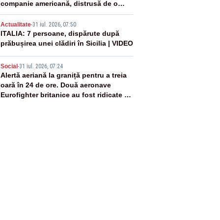
companie americană, distrusă de o
rachetă rusească
4
Actualitate
-
31 iul. 2026, 07:50
ITALIA: 7 persoane, dispărute după
prăbușirea unei clădiri în Sicilia | VIDEO
5
Social
-
31 iul. 2026, 07:24
Alertă aeriană la graniță pentru a treia
oară în 24 de ore. Două aeronave
Eurofighter britanice au fost ridicate de
la sol