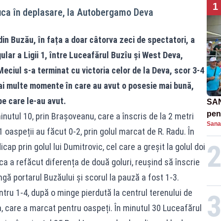
1
juca în deplasare, la Autobergamo Deva
in Buzău, în fața a doar câtorva zeci de spectatori, a
ular a Ligii 1, între Luceafărul Buzîu și West Deva,
Meciul s-a terminat cu victoria celor de la Deva, scor 3-4
mai multe momente în care au avut o posesie mai bună,
 pe care le-au avut.
SAN
pent
utul 10, prin Brașoveanu, care a înscris de la 2 metri
Sana
proi
1 oaspeții au făcut 0-2, prin golul marcat de R. Radu. În
ap prin golul lui Dumitrovic, cel care a greșit la golul doi
ica a refăcut diferența de două goluri, reușind să înscrie
ângă portarul Buzăului și scorul la pauză a fost 1-3.
tru 1-4, după o minge pierdută la centrul terenului de
ea, care a marcat pentru oaspeți. În minutul 30 Luceafărul