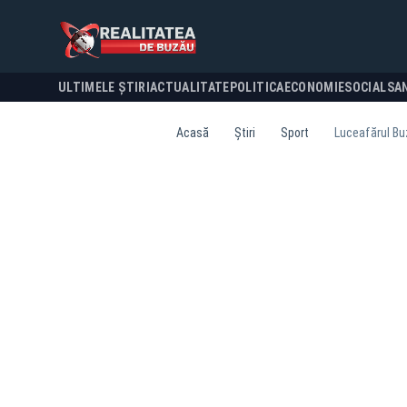
ULTIMELE ȘTIRI
ACTUALITATE
POLITICA
ECONOMIE
SOCIAL
SA
Acasă
Știri
Sport
Luceafărul Buz