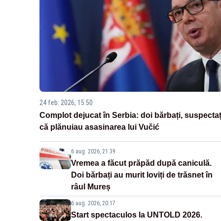
24 feb. 2026, 15:50
Complot dejucat în Serbia: doi bărbați, suspectaț
că plănuiau asasinarea lui Vučić
6 aug. 2026, 21:39
Vremea a făcut prăpăd după caniculă.
Doi bărbați au murit loviți de trăsnet în
râul Mureș
6 aug. 2026, 20:17
Start spectaculos la UNTOLD 2026.