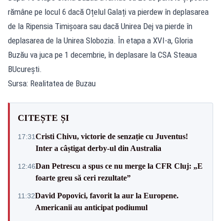
rămâne pe locul 6 dacă Oțelul Galați va pierdew în deplasarea
de la Ripensia Timișoara sau dacă Unirea Dej va pierde în
deplasarea de la Unirea Slobozia. În etapa a XVI-a, Gloria
Buzău va juca pe 1 decembrie, în deplasare la CSA Steaua
BUcurești.
Sursa: Realitatea de Buzau
CITEȘTE ȘI
Cristi Chivu, victorie de senzație cu Juventus!
17:31
Inter a câștigat derby-ul din Australia
Dan Petrescu a spus ce nu merge la CFR Cluj: „E
12:46
foarte greu să ceri rezultate”
David Popovici, favorit la aur la Europene.
11:32
Americanii au anticipat podiumul