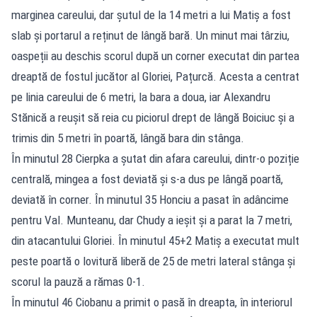
marginea careului, dar șutul de la 14 metri a lui Matiș a fost
slab și portarul a reținut de lângă bară. Un minut mai târziu,
oaspeții au deschis scorul după un corner executat din partea
dreaptă de fostul jucător al Gloriei, Pațurcă. Acesta a centrat
pe linia careului de 6 metri, la bara a doua, iar Alexandru
Stănică a reușit să reia cu piciorul drept de lângă Boiciuc și a
trimis din 5 metri în poartă, lângă bara din stânga.
În minutul 28 Cierpka a șutat din afara careului, dintr-o poziție
centrală, mingea a fost deviată și s-a dus pe lângă poartă,
deviată în corner. În minutul 35 Honciu a pasat în adâncime
pentru Val. Munteanu, dar Chudy a ieșit și a parat la 7 metri,
din atacantului Gloriei. În minutul 45+2 Matiș a executat mult
peste poartă o lovitură liberă de 25 de metri lateral stânga și
scorul la pauză a rămas 0-1.
În minutul 46 Ciobanu a primit o pasă în dreapta, în interiorul