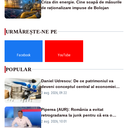
Criza din energie. Cine scapă de măsurile
de raționalizare impuse de Bolojan
URMĂREȘTE-NE PE
Facebook
YouTube
POPULAR
Daniel Udrescu: De ce patrimoniul va
deveni conceptul central al economiei
viitoare?
2 aug. 2026, 09:22
Piperea (AUR): România a evitat
retrogradarea la junk pentru că era o
catastrofă pentru bănci și fondurile de
2 aug. 2026, 10:01
pensii