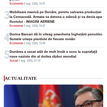
Economie
-
2 aug. 2026, 10:01
3
Mobilizare masivă pe Dunăre, pentru salvarea producției
la Cernavodă. Armata va detona o stâncă și va devia apa
fluviului - IMAGINI AERIENE
Economie
-
2 aug. 2026, 10:07
4
Dorina Barcari dă în vileag șmecheria înghețării pensiilor.
Sumele uriașe pierdute de fiecare român
Economie
-
2 aug. 2026, 10:09
5
Dunărea a secat atât de mult încât a scos la suprafață
nave naziste din al doilea război mondial
Social
-
1 aug. 2026, 23:10
ACTUALITATE