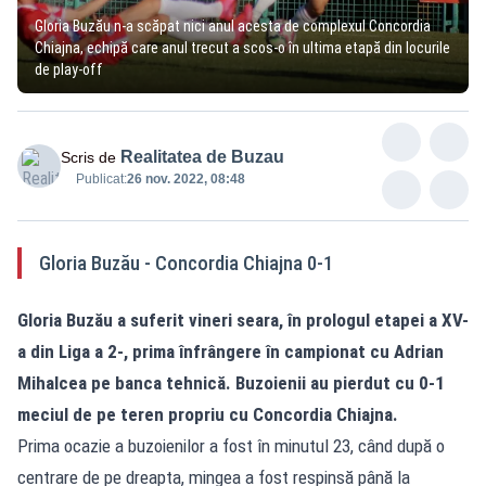
Gloria Buzău n-a scăpat nici anul acesta de complexul Concordia
Chiajna, echipă care anul trecut a scos-o în ultima etapă din locurile
de play-off
Realitatea de Buzau
Scris de
Publicat:
26 nov. 2022, 08:48
Gloria Buzău - Concordia Chiajna 0-1
Gloria Buzău a suferit vineri seara, în prologul etapei a XV-
a din Liga a 2-, prima înfrângere în campionat cu Adrian
Mihalcea pe banca tehnică. Buzoienii au pierdut cu 0-1
meciul de pe teren propriu cu Concordia Chiajna.
Prima ocazie a buzoienilor a fost în minutul 23, când după o
centrare de pe dreapta, mingea a fost respinsă până la