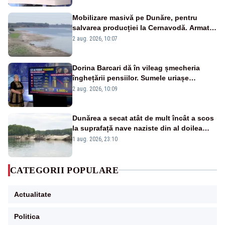
Mobilizare masivă pe Dunăre, pentru
salvarea producției la Cernavodă. Armata
va detona o stâncă și va devia apa
2 aug. 2026, 10:07
fluviului - IMAGINI AERIENE
Dorina Barcari dă în vileag șmecheria
înghețării pensiilor. Sumele uriașe
pierdute de fiecare român
2 aug. 2026, 10:09
Dunărea a secat atât de mult încât a scos
la suprafață nave naziste din al doilea
război mondial
1 aug. 2026, 23:10
CATEGORII POPULARE
Actualitate
Politica