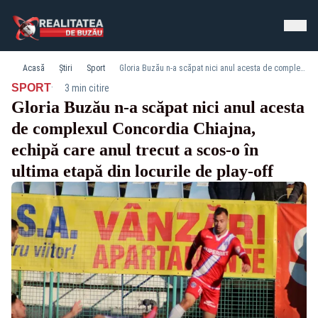
Acasă
Știri
Sport
Gloria Buzău n-a scăpat nici anul acesta de complexul Concordia Chiajna, echipă care anul trecut a scos-o în ultima etapă din locurile de play-off
·
SPORT
3 min citire
Gloria Buzău n-a scăpat nici anul acesta
de complexul Concordia Chiajna,
echipă care anul trecut a scos-o în
ultima etapă din locurile de play-off