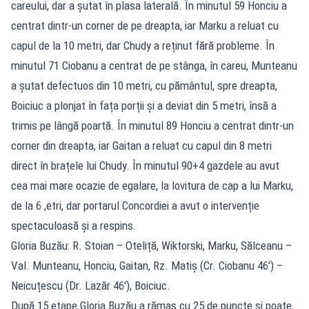
careului, dar a șutat în plasa laterală. În minutul 59 Honciu a
centrat dintr-un corner de pe dreapta, iar Marku a reluat cu
capul de la 10 metri, dar Chudy a reținut fără probleme. În
minutul 71 Ciobanu a centrat de pe stânga, în careu, Munteanu
a șutat defectuos din 10 metri, cu pământul, spre dreapta,
Boiciuc a plonjat în fața porții și a deviat din 5 metri, însă a
trimis pe lângă poartă. În minutul 89 Honciu a centrat dintr-un
corner din dreapta, iar Gaitan a reluat cu capul din 8 metri
direct în brațele lui Chudy. În minutul 90+4 gazdele au avut
cea mai mare ocazie de egalare, la lovitura de cap a lui Marku,
de la 6 ,etri, dar portarul Concordiei a avut o intervenție
spectaculoasă și a respins.
Gloria Buzău: R. Stoian – Oteliță, Wiktorski, Marku, Sălceanu –
Val. Munteanu, Honciu, Gaitan, Rz. Matiș (Cr. Ciobanu 46′) –
Neicuțescu (Dr. Lazăr 46′), Boiciuc.
După 15 etape Gloria Buzău a rămas cu 25 de puncte și poate