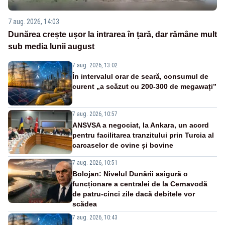
7 aug. 2026, 14:03
Dunărea crește ușor la intrarea în țară, dar rămâne mult
sub media lunii august
7 aug. 2026, 13:02
În intervalul orar de seară, consumul de
curent „a scăzut cu 200-300 de megawați”
7 aug. 2026, 10:57
ANSVSA a negociat, la Ankara, un acord
pentru facilitarea tranzitului prin Turcia al
carcaselor de ovine și bovine
7 aug. 2026, 10:51
Bolojan: Nivelul Dunării asigură o
funcționare a centralei de la Cernavodă
de patru-cinci zile dacă debitele vor
scădea
7 aug. 2026, 10:43