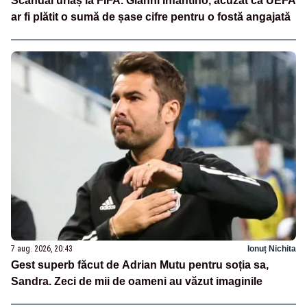
Scandal uriaș la FIFA. Gianni Infantino, acuzat că UEFA
ar fi plătit o sumă de șase cifre pentru o fostă angajată
7 aug. 2026, 20:43
Ionuț Nichita
Gest superb făcut de Adrian Mutu pentru soția sa,
Sandra. Zeci de mii de oameni au văzut imaginile