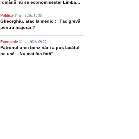
română nu se economisește! Limba
română se sărbătorește!
4
Politica
-
31 iul. 2026, 10:35
Gheorghiu, atac la medici: „Fac grevă
pentru majorări?”
5
Economie
-
31 iul. 2026, 09:22
Patronul unei benzinării a pus lacătul
pe ușă: ”Nu mai fac față”