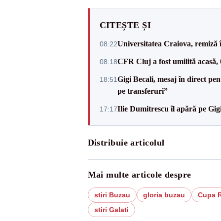
CITEȘTE ȘI
Universitatea Craiova, remiză 
08:22
CFR Cluj a fost umilită acasă,
08:18
Gigi Becali, mesaj în direct p
18:51
pe transferuri”
Ilie Dumitrescu îl apără pe Gi
17:17
Distribuie articolul
Mai multe articole despre
stiri Buzau
gloria buzau
Cupa 
stiri Galati