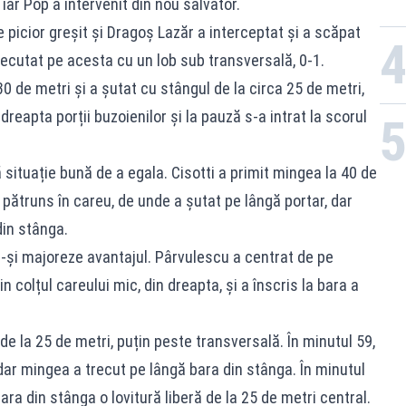
 iar Pop a intervenit din nou salvator.
 picior greșit și Dragoș Lazăr a interceptat și a scăpat
xecutat pe acesta cu un lob sub transversală, 0-1.
0 de metri și a șutat cu stângul de la circa 25 de metri,
dreapta porții buzoienilor și la pauză s-a intrat la scorul
 situație bună de a egala. Cisotti a primit mingea la 40 de
a pătruns în careu, de unde a șutat pe lângă portar, dar
din stânga.
ă-și majoreze avantajul. Pârvulescu a centrat de pe
n colțul careului mic, din dreapta, și a înscris la bara a
de la 25 de metri, puțin peste transversală. În minutul 59,
 dar mingea a trecut pe lângă bara din stânga. În minutul
ra din stânga o lovitură liberă de la 25 de metri central.