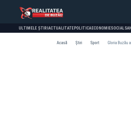
ULTIMELE ȘTIRI
ACTUALITATE
POLITICA
ECONOMIE
SOCIAL
SA
Acasă
Știri
Sport
Gloria Buzău a