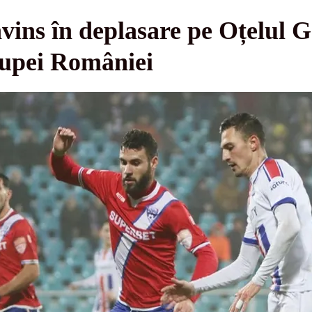
vins în deplasare pe Oțelul Ga
upei României