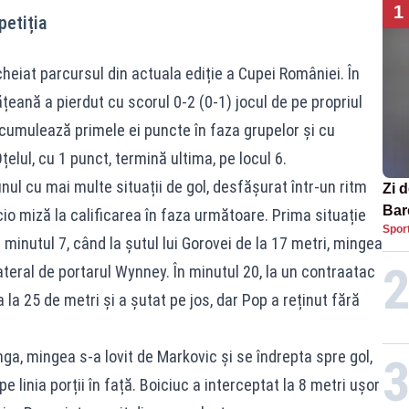
1
etiția
cheiat parcursul din actuala ediție a Cupei României. În
țeană a pierdut cu scorul 0-2 (0-1) jocul de pe propriul
acumulează primele ei puncte în faza grupelor și cu
țelul, cu 1 punct, termină ultima, pe locul 6.
nul cu mai multe situații de gol, desfășurat într-un ritm
Zi d
Bare
io miză la calificarea în faza următoare. Prima situație
Spor
nați
n minutul 7, când la șutul lui Gorovei de la 17 metri, mingea
ateral de portarul Wynney. În minutul 20, la un contraatac
 la 25 de metri și a șutat pe jos, dar Pop a reținut fără
nga, mingea s-a lovit de Markovic și se îndrepta spre gol,
e linia porții în față. Boiciuc a interceptat la 8 metri ușor