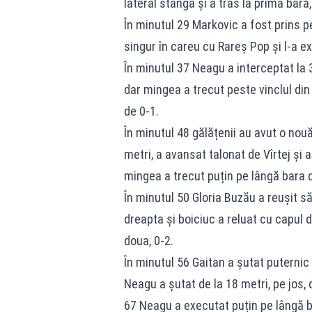
lateral stânga și a tras la prima bară,
În minutul 29 Markovic a fost prins pe
singur în careu cu Rareș Pop și l-a e
În minutul 37 Neagu a interceptat la 3
dar mingea a trecut peste vinclul din 
de 0-1.
În minutul 48 gălățenii au avut o nouă
metri, a avansat talonat de Vîrtej și 
mingea a trecut puțin pe lângă bara 
În minutul 50 Gloria Buzău a reușit s
dreapta și boiciuc a reluat cu capul di
doua, 0-2.
În minutul 56 Gaitan a șutat puternic 
Neagu a șutat de la 18 metri, pe jos,
67 Neagu a executat puțin pe lângă ba