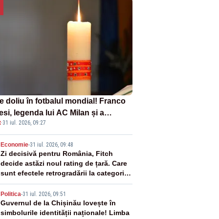
e doliu în fotbalul mondial! Franco
si, legenda lui AC Milan și a
t
·
31 iul. 2026, 09:27
onalei Italiei, a murit
2
Economie
-
31 iul. 2026, 09:48
Zi decisivă pentru România, Fitch
decide astăzi noul rating de țară. Care
sunt efectele retrogradării la categoria
„junk”
3
Politica
-
31 iul. 2026, 09:51
Guvernul de la Chișinău lovește în
simbolurile identității naționale! Limba