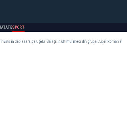
NATATE
SPORT
 învins în deplasare pe Oțelul Galați, în ultimul meci din grupa Cupei României