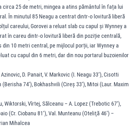
a circa 25 de metri, mingea a atins pământul în fața lui
ral. În minutul 85 Neagu a centrat dintr-o lovitură liberă
olțul careului, Gorovei a reluat slab cu capul și Wynney a
t în careu dintr-o lovitură liberă din poziție centrală,
 din 10 metri central, pe mijlocul porții, iar Wynney a
luat cu capul din 6 metri, dar din nou portarul buzoienilor
 Azinovic, D. Panait, V. Markovic (I. Neagu 33′), Cisotti
n (Berisha 74′), Bokhashvili (Cireș 33′), Mitoi (Laur. Maxim
 Wiktorski, Vîrtej, Sălceanu – A. Lopez (Trebotic 67′),
aio (Cr. Ciobanu 81′), Val. Munteanu (Oteliţă 46′) –
drian Mihalcea