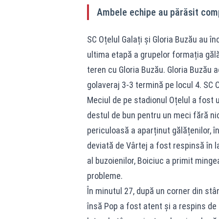
Ambele echipe au părăsit comp
SC Oțelul Galați și Gloria Buzău au în
ultima etapă a grupelor formația gălă
teren cu Gloria Buzău. Gloria Buzău 
golaveraj 3-3 termină pe locul 4. SC O
Meciul de pe stadionul Oțelul a fost u
destul de bun pentru un meci fără nic
periculoasă a aparținut gălățenilor, î
deviată de Vârtej a fost respinsă în l
al buzoienilor, Boiciuc a primit mingea
probleme.
În minutul 27, după un corner din stâ
însă Pop a fost atent și a respins de p