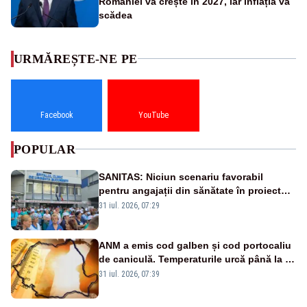
României va crește în 2027, iar inflația va
scădea
URMĂREȘTE-NE PE
Facebook
YouTube
POPULAR
SANITAS: Niciun scenariu favorabil
pentru angajații din sănătate în proiectul
Legii salarizării
31 iul. 2026, 07:29
ANM a emis cod galben și cod portocaliu
de caniculă. Temperaturile urcă până la 38
de grade, iar nopțile devin tropicale
31 iul. 2026, 07:39