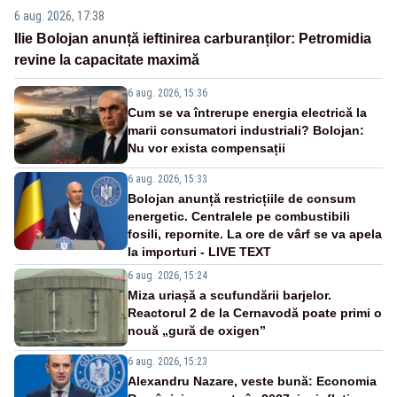
6 aug. 2026, 17:38
Ilie Bolojan anunță ieftinirea carburanților: Petromidia
revine la capacitate maximă
6 aug. 2026, 15:36
Cum se va întrerupe energia electrică la
marii consumatori industriali? Bolojan:
Nu vor exista compensații
6 aug. 2026, 15:33
Bolojan anunță restricțiile de consum
energetic. Centralele pe combustibili
fosili, repornite. La ore de vârf se va apela
la importuri - LIVE TEXT
6 aug. 2026, 15:24
Miza uriașă a scufundării barjelor.
Reactorul 2 de la Cernavodă poate primi o
nouă „gură de oxigen”
6 aug. 2026, 15:23
Alexandru Nazare, veste bună: Economia