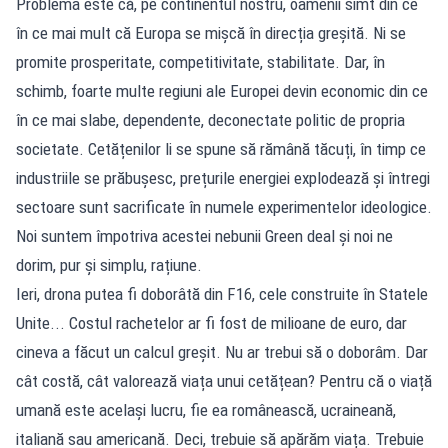
Problema este că, pe continentul nostru, oamenii simt din ce
în ce mai mult că Europa se mișcă în direcția greșită. Ni se
promite prosperitate, competitivitate, stabilitate. Dar, în
schimb, foarte multe regiuni ale Europei devin economic din ce
în ce mai slabe, dependente, deconectate politic de propria
societate. Cetățenilor li se spune să rămână tăcuți, în timp ce
industriile se prăbușesc, prețurile energiei explodează și întregi
sectoare sunt sacrificate în numele experimentelor ideologice.
Noi suntem împotriva acestei nebunii Green deal și noi ne
dorim, pur și simplu, rațiune.
Ieri, drona putea fi doborâtă din F16, cele construite în Statele
Unite... Costul rachetelor ar fi fost de milioane de euro, dar
cineva a făcut un calcul greșit. Nu ar trebui să o doborâm. Dar
cât costă, cât valorează viața unui cetățean? Pentru că o viață
umană este același lucru, fie ea românească, ucraineană,
italiană sau americană. Deci, trebuie să apărăm viața. Trebuie