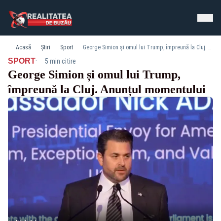
Acasă
Știri
Sport
George Simion și omul lui Trump, împreună la Cluj. Anunțul momentului
·
SPORT
5 min citire
George Simion și omul lui Trump,
împreună la Cluj. Anunțul momentului