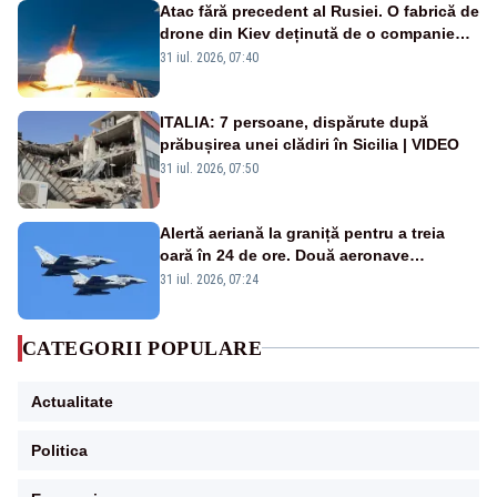
Atac fără precedent al Rusiei. O fabrică de
drone din Kiev deținută de o companie
americană, distrusă de o rachetă
31 iul. 2026, 07:40
rusească
ITALIA: 7 persoane, dispărute după
prăbușirea unei clădiri în Sicilia | VIDEO
31 iul. 2026, 07:50
Alertă aeriană la graniță pentru a treia
oară în 24 de ore. Două aeronave
Eurofighter britanice au fost ridicate de la
31 iul. 2026, 07:24
sol
CATEGORII POPULARE
Actualitate
Politica