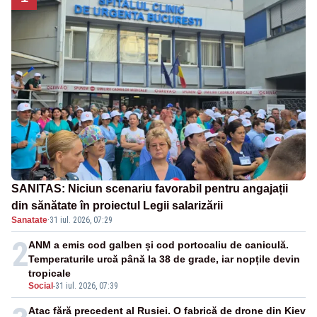
SANITAS: Niciun scenariu favorabil pentru angajații
din sănătate în proiectul Legii salarizării
Sanatate
·
31 iul. 2026, 07:29
2
ANM a emis cod galben și cod portocaliu de caniculă.
Temperaturile urcă până la 38 de grade, iar nopțile devin
tropicale
Social
-
31 iul. 2026, 07:39
Atac fără precedent al Rusiei. O fabrică de drone din Kiev