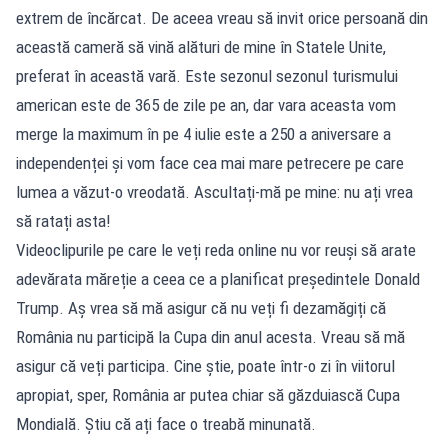
extrem de încărcat. De aceea vreau să invit orice persoană din
această cameră să vină alături de mine în Statele Unite,
preferat în această vară. Este sezonul sezonul turismului
american este de 365 de zile pe an, dar vara aceasta vom
merge la maximum în pe 4 iulie este a 250 a aniversare a
independenței și vom face cea mai mare petrecere pe care
lumea a văzut-o vreodată. Ascultați-mă pe mine: nu ați vrea
să ratați asta!
Videoclipurile pe care le veți reda online nu vor reuși să arate
adevărata măreție a ceea ce a planificat președintele Donald
Trump. Aș vrea să mă asigur că nu veți fi dezamăgiți că
România nu participă la Cupa din anul acesta. Vreau să mă
asigur că veți participa. Cine știe, poate într-o zi în viitorul
apropiat, sper, România ar putea chiar să găzduiască Cupa
Mondială. Știu că ați face o treabă minunată.