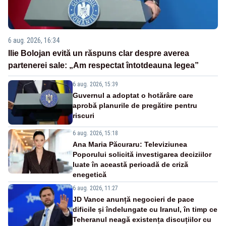
6 aug. 2026, 16:34
Ilie Bolojan evită un răspuns clar despre averea
partenerei sale: „Am respectat întotdeauna legea”
6 aug. 2026, 15:39
Guvernul a adoptat o hotărâre care
aprobă planurile de pregătire pentru
riscuri
6 aug. 2026, 15:18
Ana Maria Păcuraru: Televiziunea
Poporului solicită investigarea deciziilor
luate în această perioadă de criză
enegetică
6 aug. 2026, 11:27
JD Vance anunță negocieri de pace
dificile și îndelungate cu Iranul, în timp ce
Teheranul neagă existența discuțiilor cu