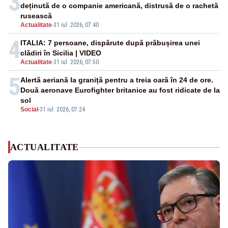
3
deținută de o companie americană, distrusă de o rachetă
rusească
Actualitate
-
31 iul. 2026, 07:40
4
ITALIA: 7 persoane, dispărute după prăbușirea unei
clădiri în Sicilia | VIDEO
Actualitate
-
31 iul. 2026, 07:50
5
Alertă aeriană la graniță pentru a treia oară în 24 de ore.
Două aeronave Eurofighter britanice au fost ridicate de la
sol
Social
-
31 iul. 2026, 07:24
ACTUALITATE