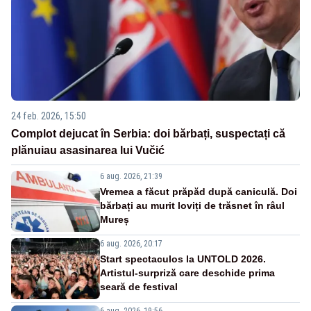
24 feb. 2026, 15:50
Complot dejucat în Serbia: doi bărbați, suspectați că
plănuiau asasinarea lui Vučić
6 aug. 2026, 21:39
Vremea a făcut prăpăd după caniculă. Doi
bărbați au murit loviți de trăsnet în râul
Mureș
6 aug. 2026, 20:17
Start spectaculos la UNTOLD 2026.
Artistul-surpriză care deschide prima
seară de festival
6 aug. 2026, 19:56