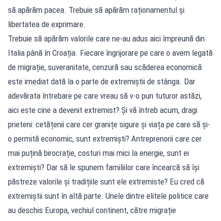
să apărăm pacea. Trebuie să apărăm raționamentul și
libertatea de exprimare.
Trebuie să apărăm valorile care ne-au adus aici împreună din
Italia până în Croația. Fiecare îngrijorare pe care o avem legată
de migrație, suveranitate, cenzură sau scăderea economică
este imediat dată la o parte de extremiștii de stânga. Dar
adevărata întrebare pe care vreau să v-o pun tuturor astăzi,
aici este cine a devenit extremist? Și vă întreb acum, dragi
prieteni: cetățenii care cer granițe sigure și viața pe care să și-
o permită economic, sunt extremiști? Antreprenorii care cer
mai puțină birocrație, costuri mai mici la energie, sunt ei
extremiști? Dar să le spunem familiilor care încearcă să își
păstreze valorile și tradițiile sunt ele extremiste? Eu cred că
extremiștii sunt în altă parte. Unele dintre elitele politice care
au deschis Europa, vechiul continent, către migrație