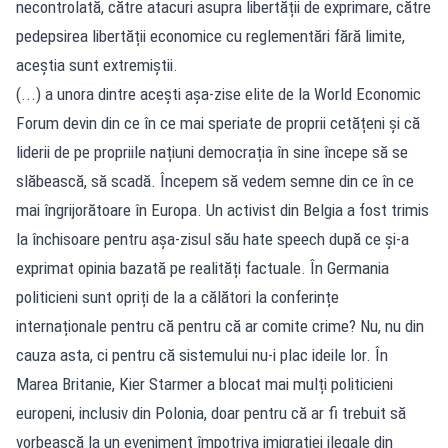
necontrolată, către atacuri asupra libertății de exprimare, către
pedepsirea libertății economice cu reglementări fără limite,
aceștia sunt extremiștii.
(...) a unora dintre acești așa-zise elite de la World Economic
Forum devin din ce în ce mai speriate de proprii cetățeni și că
liderii de pe propriile națiuni democrația în sine începe să se
slăbească, să scadă. Începem să vedem semne din ce în ce
mai îngrijorătoare în Europa. Un activist din Belgia a fost trimis
la închisoare pentru așa-zisul său hate speech după ce și-a
exprimat opinia bazată pe realități factuale. În Germania
politicieni sunt opriți de la a călători la conferințe
internaționale pentru că pentru că ar comite crime? Nu, nu din
cauza asta, ci pentru că sistemului nu-i plac ideile lor. În
Marea Britanie, Kier Starmer a blocat mai mulți politicieni
europeni, inclusiv din Polonia, doar pentru că ar fi trebuit să
vorbească la un eveniment împotriva imigrației ilegale din