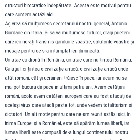
structuri birocratice îndepărtate. Acesta este motivul pentru
care suntem astăzi aici.
Aș vrea să mulțumesc secretarului nostru general, Antonio
Giordane din Italia. Și să vă mulțumesc tuturor, dragi prieteni,
care ieri ne-ați transmis gândurile voastre, salutările voastre și
mesaje pentru ce s-a întâmplat ieri dimineață.
Un atac cu dronă în România, un atac care nu țintea România,
Galațiul, ci țintea o civilizație antică, o civilizație antică unde
atât români, cât și ucraineni trăiesc în pace, iar acum nu se
mai pot bucura de pace în ultimii patru ani. Avem cetățeni
români, acolo avem cetățeni europeni care au fost atacați de
același virus care atacă peste tot, unde vedem totalitarism și
dictatori. Un alt motiv pentru care ne-am reunit astăzi aici, în
inima Europei și a României, este să apărăm lumea liberă, iar
lumea liberă este compusă de-a lungul continentului nostru.