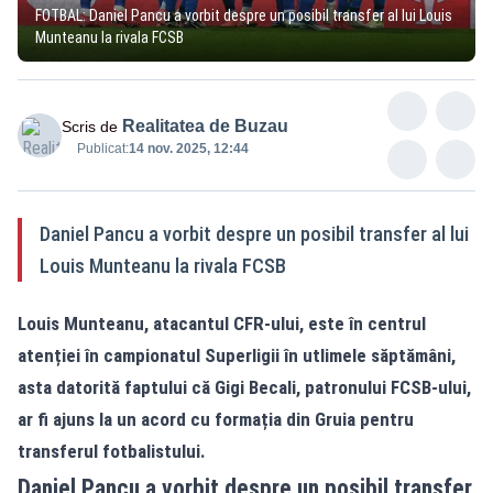
FOTBAL: Daniel Pancu a vorbit despre un posibil transfer al lui Louis
Munteanu la rivala FCSB
Realitatea de Buzau
Scris de
Publicat:
14 nov. 2025, 12:44
Daniel Pancu a vorbit despre un posibil transfer al lui
Louis Munteanu la rivala FCSB
Louis Munteanu, atacantul CFR-ului, este în centrul
atenției în campionatul Superligii în utlimele săptămâni,
asta datorită faptului că Gigi Becali, patronului FCSB-ului,
ar fi ajuns la un acord cu formația din Gruia pentru
transferul fotbalistului.
Daniel Pancu a vorbit despre un posibil transfer