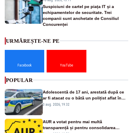
Suspiciuni de cartel pe piața IT și a
echipamentelor de securitate. Trei
companii sunt anchetate de Consiliul
Concurenței
URMĂREȘTE-NE PE
Facebook
YouTube
POPULAR
Adolescentă de 17 ani, arestată după ce
ar fi atacat cu o bâtă un polițist aflat în
misiune
3 aug. 2026, 19:32
AUR a votat pentru mai multă
transparență și pentru consolidarea