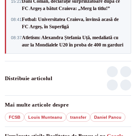
Dani Coman, declarație surprinzătoare după ce
15:22
FC Argeș a bătut Craiova: „Merg la titlu!”
Fotbal: Universitatea Craiova, învinsă acasă de
08:41
FC Argeș, în Superligă
Atletism: Alexandra Ștefania Uță, medaliată cu
08:37
aur la Mondialele U20 în proba de 400 m garduri
Distribuie articolul
Mai multe articole despre
FCSB
Louis Munteanu
transfer
Daniel Pancu
Urmărește știrile Realitatea de Buzau și pe
Google