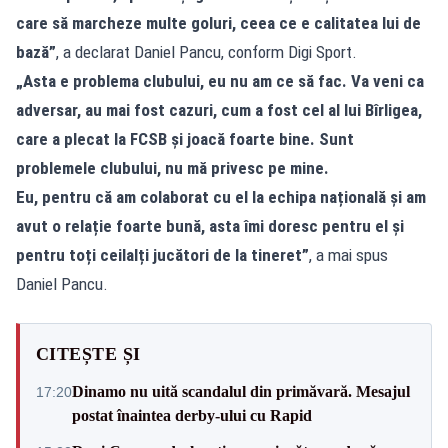
care să marcheze multe goluri, ceea ce e calitatea lui de
bază”
, a declarat Daniel Pancu, conform Digi Sport.
„Asta e problema clubului, eu nu am ce să fac. Va veni ca
adversar, au mai fost cazuri, cum a fost cel al lui Bîrligea,
care a plecat la FCSB și joacă foarte bine. Sunt
problemele clubului, nu mă privesc pe mine.
Eu, pentru că am colaborat cu el la echipa națională și am
avut o relație foarte bună, asta îmi doresc pentru el și
pentru toți ceilalți jucători de la tineret”
, a mai spus
Daniel Pancu.
CITEȘTE ȘI
Dinamo nu uită scandalul din primăvară. Mesajul
17:20
postat înaintea derby-ului cu Rapid