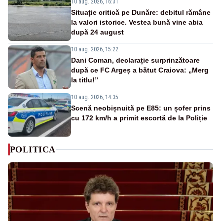
10 aug. 2026, 16:31
Situație critică pe Dunăre: debitul rămâne
la valori istorice. Vestea bună vine abia
după 24 august
10 aug. 2026, 15:22
Dani Coman, declarație surprinzătoare
după ce FC Argeș a bătut Craiova: „Merg
la titlu!”
10 aug. 2026, 14:35
Scenă neobișnuită pe E85: un șofer prins
cu 172 km/h a primit escortă de la Poliție
POLITICA