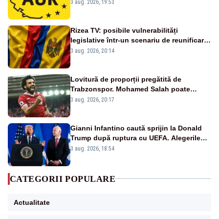
standardelor de integritate în funcțiile
3 aug. 2026, 19:53
publice
Rizea TV: posibile vulnerabilități
legislative într-un scenariu de reunificare
România–Republica Moldova
3 aug. 2026, 20:14
Lovitură de proporții pregătită de
Trabzonspor. Mohamed Salah poate
schimba viitorul lui Denis Drăguș la FCSB
3 aug. 2026, 20:17
Gianni Infantino caută sprijin la Donald
Trump după ruptura cu UEFA. Alegerile
FIFA din 2027 se anunță incendiare
3 aug. 2026, 18:54
CATEGORII POPULARE
Actualitate