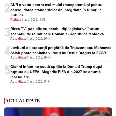
2
AUR a votat pentru mai multă transparență și pentru
consolidarea standardelor de integritate în funcțiile
publice
Politica
-
3 aug. 2026, 19:53
3
Rizea TV: posibile vulnerabilități legislative într-un
scenariu de reunificare România–Republica Moldova
Actualitate
-
3 aug. 2026, 20:14
4
Lovitură de proporții pregătită de Trabzonspor. Mohamed
Salah poate schimba viitorul lui Denis Drăguș la FCSB
Actualitate
-
3 aug. 2026, 20:17
5
Gianni Infantino caută sprijin la Donald Trump după
ruptura cu UEFA. Alegerile FIFA din 2027 se anunță
incendiare
Actualitate
-
3 aug. 2026, 18:54
ACTUALITATE