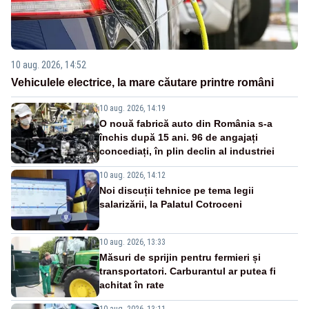
10 aug. 2026, 14:52
Vehiculele electrice, la mare căutare printre români
10 aug. 2026, 14:19
O nouă fabrică auto din România s-a
închis după 15 ani. 96 de angajați
concediați, în plin declin al industriei
10 aug. 2026, 14:12
Noi discuții tehnice pe tema legii
salarizării, la Palatul Cotroceni
10 aug. 2026, 13:33
Măsuri de sprijin pentru fermieri și
transportatori. Carburantul ar putea fi
achitat în rate
10 aug. 2026, 13:11