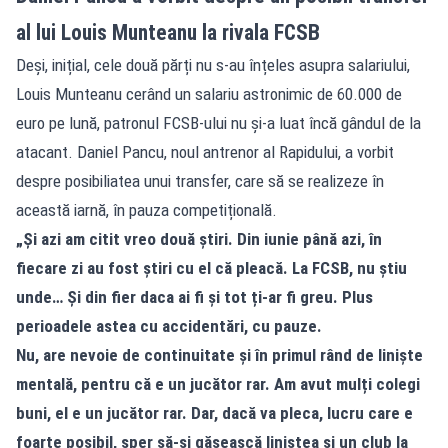
al lui Louis Munteanu la rivala FCSB
Deși, inițial, cele două părți nu s-au înțeles asupra salariului,
Louis Munteanu cerând un salariu astronimic de 60.000 de
euro pe lună, patronul FCSB-ului nu și-a luat încă gândul de la
atacant. Daniel Pancu, noul antrenor al Rapidului, a vorbit
despre posibiliatea unui transfer, care să se realizeze în
această iarnă, în pauza competițională.
„Și azi am citit vreo două știri. Din iunie până azi, în
fiecare zi au fost știri cu el că pleacă. La FCSB, nu știu
unde… Și din fier daca ai fi și tot ți-ar fi greu. Plus
perioadele astea cu accidentări, cu pauze.
Nu, are nevoie de continuitate și în primul rând de liniște
mentală, pentru că e un jucător rar. Am avut mulți colegi
buni, el e un jucător rar. Dar, dacă va pleca, lucru care e
foarte posibil, sper să-și găsească liniștea și un club la