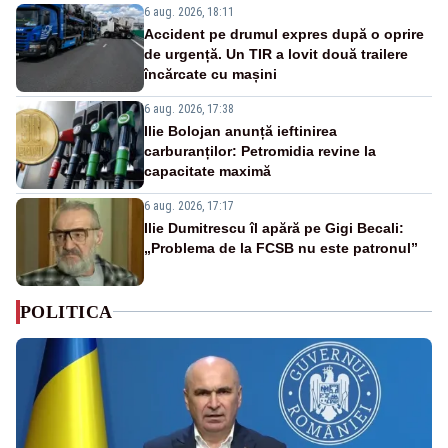
6 aug. 2026, 18:11
Accident pe drumul expres după o oprire
de urgență. Un TIR a lovit două trailere
încărcate cu mașini
6 aug. 2026, 17:38
Ilie Bolojan anunță ieftinirea
carburanților: Petromidia revine la
capacitate maximă
6 aug. 2026, 17:17
Ilie Dumitrescu îl apără pe Gigi Becali:
„Problema de la FCSB nu este patronul”
POLITICA