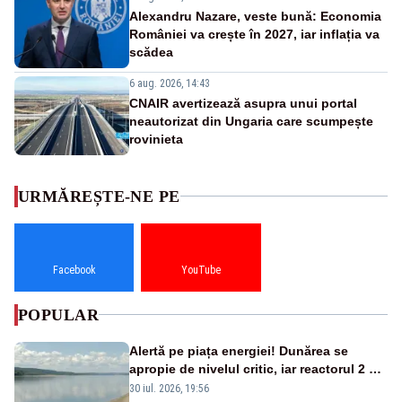
Alexandru Nazare, veste bună: Economia
României va crește în 2027, iar inflația va
scădea
6 aug. 2026, 14:43
CNAIR avertizează asupra unui portal
neautorizat din Ungaria care scumpește
rovinieta
URMĂREȘTE-NE PE
Facebook
YouTube
POPULAR
Alertă pe piața energiei! Dunărea se
apropie de nivelul critic, iar reactorul 2 de
la Cernavodă ar putea fi oprit
30 iul. 2026, 19:56