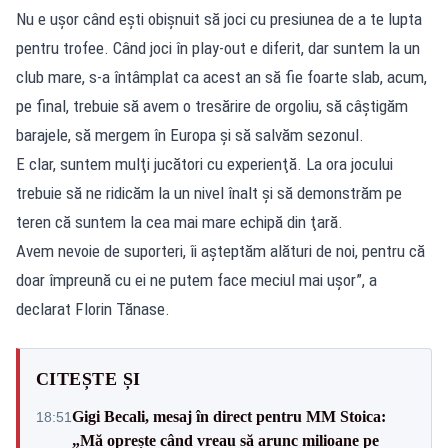
Nu e uşor când eşti obişnuit să joci cu presiunea de a te lupta
pentru trofee. Când joci în play-out e diferit, dar suntem la un
club mare, s-a întâmplat ca acest an să fie foarte slab, acum,
pe final, trebuie să avem o tresărire de orgoliu, să câştigăm
barajele, să mergem în Europa şi să salvăm sezonul.
E clar, suntem mulţi jucători cu experienţă. La ora jocului
trebuie să ne ridicăm la un nivel înalt şi să demonstrăm pe
teren că suntem la cea mai mare echipă din ţară.
Avem nevoie de suporteri, îi aşteptăm alături de noi, pentru că
doar împreună cu ei ne putem face meciul mai uşor”, a
declarat Florin Tănase.
CITEȘTE ȘI
Gigi Becali, mesaj în direct pentru MM Stoica:
18:51
„Mă oprește când vreau să arunc milioane pe