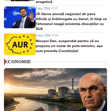
enegetică
6 aug. 2026, 11:27
JD Vance anunță negocieri de pace
dificile și îndelungate cu Iranul, în timp ce
Teheranul neagă existența discuțiilor cu
SUA
6 aug. 2026, 11:24
Nicușor Dan, suspendat pentru că nu
propune un nume de prim-ministru, așa
cum prevede Constituția!
ECONOMIE