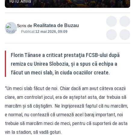
FOTO: Arhivă
Realitatea de Buzau
Scris de
Publicat:
12 mai 2026, 09:09
Florin Tănase a criticat prestaţia FCSB-ului după
remiza cu Unirea Slobozia, şi a spus că echipa a
făcut un meci slab, în ciuda ocaziilor create.
”Un meci slab făcut de noi. Chiar dacă am avut câteva ocazii
clare, am controlat jocul, era de aşteptat asta, dar trebuia să
marcăm şi să câştigăm. Ne îngrijorează faptul că nu marcăm,
e normal, nu contează că urmează acel baraj important, noi
trebuie să marcăm meci de meci, pentru că suporterii de asta
vin la stadion, să vadă goluri.