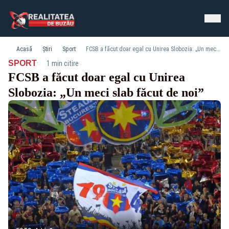
Acasă
Știri
Sport
FCSB a făcut doar egal cu Unirea Slobozia: „Un meci slab făcut de noi”
·
SPORT
1 min citire
FCSB a făcut doar egal cu Unirea
Slobozia: „Un meci slab făcut de noi”