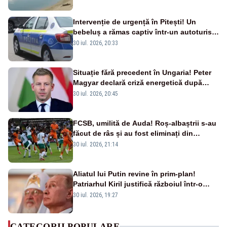
Intervenție de urgență în Pitești! Un
bebeluș a rămas captiv într-un autoturism
din cauza unei defecțiuni
30 iul. 2026, 20:33
Situație fără precedent în Ungaria! Peter
Magyar declară criză energetică după
oprirea centralei de la Paks
30 iul. 2026, 20:45
FCSB, umilită de Auda! Roș-albaștrii s-au
făcut de râs și au fost eliminați din
Conference League
30 iul. 2026, 21:14
Aliatul lui Putin revine în prim-plan!
Patriarhul Kiril justifică războiul într-o
nouă carte
30 iul. 2026, 19:27
CATEGORII POPULARE