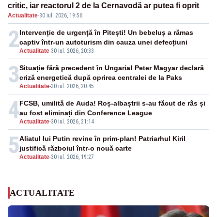
critic, iar reactorul 2 de la Cernavodă ar putea fi oprit
Actualitate
·
30 iul. 2026, 19:56
2
Intervenție de urgență în Pitești! Un bebeluș a rămas
captiv într-un autoturism din cauza unei defecțiuni
Actualitate
-
30 iul. 2026, 20:33
3
Situație fără precedent în Ungaria! Peter Magyar declară
criză energetică după oprirea centralei de la Paks
Actualitate
-
30 iul. 2026, 20:45
4
FCSB, umilită de Auda! Roș-albaștrii s-au făcut de râs și
au fost eliminați din Conference League
Actualitate
-
30 iul. 2026, 21:14
5
Aliatul lui Putin revine în prim-plan! Patriarhul Kiril
justifică războiul într-o nouă carte
Actualitate
-
30 iul. 2026, 19:27
ACTUALITATE