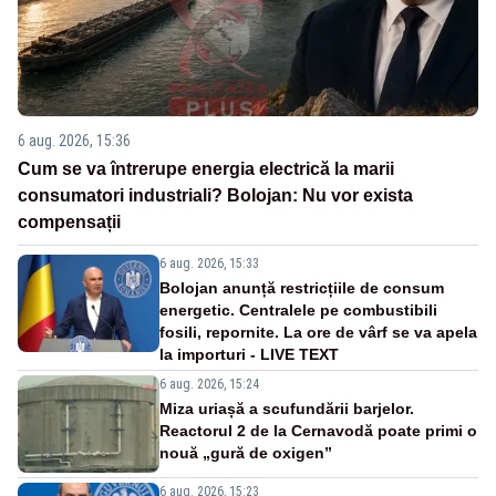
6 aug. 2026, 15:36
Cum se va întrerupe energia electrică la marii
consumatori industriali? Bolojan: Nu vor exista
compensații
6 aug. 2026, 15:33
Bolojan anunță restricțiile de consum
energetic. Centralele pe combustibili
fosili, repornite. La ore de vârf se va apela
la importuri - LIVE TEXT
6 aug. 2026, 15:24
Miza uriașă a scufundării barjelor.
Reactorul 2 de la Cernavodă poate primi o
nouă „gură de oxigen”
6 aug. 2026, 15:23